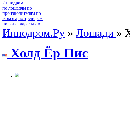
Ипподромы
по лошадям
по
производителям
по
жокеям
по тренерам
по коневладельцам
Ипподром.Ру
»
Лошади
» 
Холд Ёр Пис