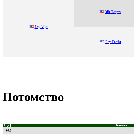
Эйт Tсёpти
Блу Мун
Блу Гpэйл
Потомство
Год
Кличка
1989