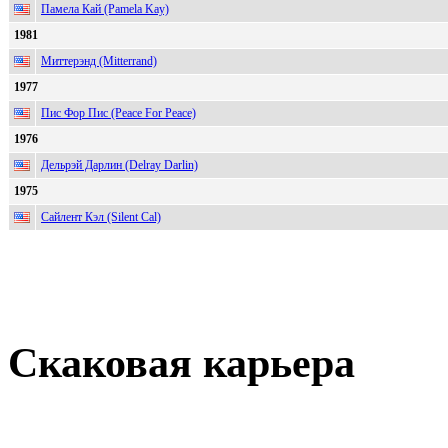
Памела Кай (Pamela Kay)
1981
Миттерэнд (Mitterrand)
1977
Пис Фор Пис (Peace For Peace)
1976
Дельрэй Дарлин (Delray Darlin)
1975
Сайлент Кэл (Silent Cal)
Скаковая карьера