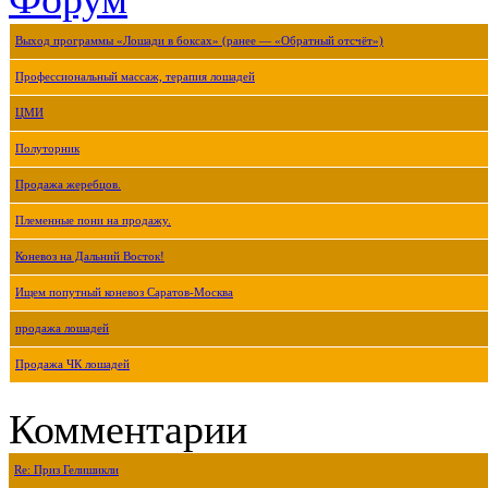
Выход программы «Лошади в боксах» (ранее — «Обратный отсчёт»)
Профессиональный массаж, терапия лошадей
ЦМИ
Полуторник
Продажа жеребцов.
Племенные пони на продажу.
Коневоз на Дальний Восток!
Ищем попутный коневоз Саратов-Москва
продажа лошадей
Продажа ЧК лошадей
Комментарии
Re: Приз Гелишикли