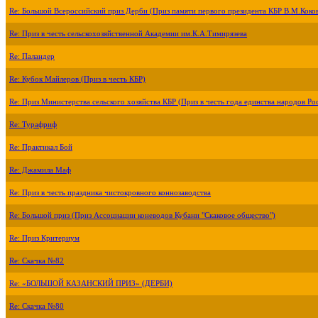
Re: Большой Всероссийский приз Дерби (Приз памяти первого президента КБР В.М.Коко
Re: Приз в честь сельскохозяйственной Академии им.К.А.Тимирязева
Re: Паландер
Re: Кубок Майлеров (Приз в честь КБР)
Re: Приз Министерства сельского хозяйства КБР (Приз в честь года единства народов Ро
Re: Турафриф
Re: Практикал Бой
Re: Джамила Маф
Re: Приз в честь праздника чистокровного коннозаводства
Re: Большой приз (Приз Ассоциации коневодов Кубани "Скаковое общество")
Re: Приз Критериум
Re: Скачка №82
Re: «БОЛЬШОЙ КАЗАНСКИЙ ПРИЗ» (ДЕРБИ)
Re: Скачка №80