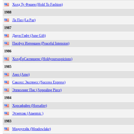
Холд Ту Фэшен (Hold To Fashion)
1988
Ла Паз (La Paz)
1987
Джун Гифт (June Gift)
Писфул Интеншен (Peaceful Intension)
1986
ХолдЁрСаспишенс (Holdyoursuspicions)
1985
Амо (Amo)
Саксесс Экспресс (Success Express)
Эппиэлинг Пис (Appealing Piece)
1984
Хорсафайер (Horsafire)
Этэнтсик (Ataentsic )
1983
Мидоулэйк (Meadowlake)