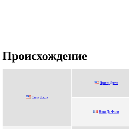
Происхождение
Пpинц Джон
Спик Джoн
Hюи Дe Фоли