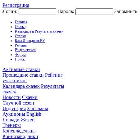
Регистрация
Логин:
Пароль:
Запомнить
Главная
Статьи
Календарь и Результаты скачек
Ставки
База Ипподром.РУ
Рейтинг
Видео скачек
Форум
Поиск
Активные ставки
Прошедшие ставки
Рейтинг
участников
Календарь скачек
Результаты
скачек
Новости
Скачки
Случной сезон
Индустрия
Зал славы
Аукционы
English
Лошади
Жокеи
Тренеры
Коневладельцы
Коннозаводчики