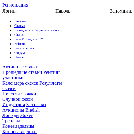
Регистрация
Логин:
Пароль:
Запомнить
Главная
Статьи
Календарь и Результаты скачек
Ставки
База Ипподром.РУ
Рейтинг
Видео скачек
Форум
Поиск
Активные ставки
Прошедшие ставки
Рейтинг
участников
Календарь скачек
Результаты
скачек
Новости
Скачки
Случной сезон
Индустрия
Зал славы
Аукционы
English
Лошади
Жокеи
Тренеры
Коневладельцы
Коннозаводчики