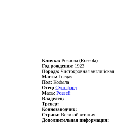
Кличка:
Poзиoла (Roseola)
Год рождения:
1923
Порода:
Чистокровная английская
Масть:
Гнедая
Пол:
Кобыла
Отец:
Cуинфорд
Мать:
Рoзвей
Владелец:
Тренер:
Коннозаводчик:
Страна:
Великобритания
Дополнительная информация: