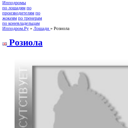
Ипподромы
по лошадям
по
производителям
по
жокеям
по тренерам
по коневладельцам
Ипподром.Ру
»
Лошади
» Розиола
Poзиoла