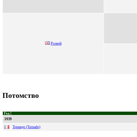
Рoзвей
Потомство
Год
1939
Торнадо (Tornado)