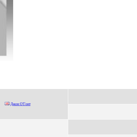
Джoн O'Гoнт