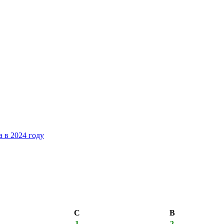
 в 2024 году
С
В
1
2