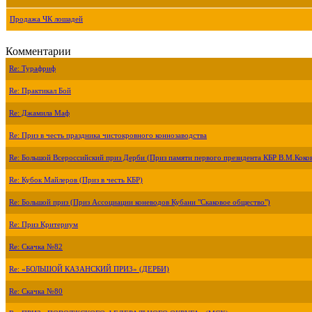
Продажа ЧК лошадей
Комментарии
Re: Турафриф
Re: Практикал Бой
Re: Джамила Маф
Re: Приз в честь праздника чистокровного коннозаводства
Re: Большой Всероссийский приз Дерби (Приз памяти первого президента КБР В.М.Коко
Re: Кубок Майлеров (Приз в честь КБР)
Re: Большой приз (Приз Ассоциации коневодов Кубани "Скаковое общество")
Re: Приз Критериум
Re: Скачка №82
Re: «БОЛЬШОЙ КАЗАНСКИЙ ПРИЗ» (ДЕРБИ)
Re: Скачка №80