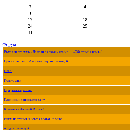
3
4
10
11
17
18
24
25
31
Форум
Выход программы «Лошади в боксах» (ранее — «Обратный отсчёт»)
Профессиональный массаж, терапия лошадей
ЦМИ
Полуторник
Продажа жеребцов.
Племенные пони на продажу.
Коневоз на Дальний Восток!
Ищем попутный коневоз Саратов-Москва
продажа лошадей