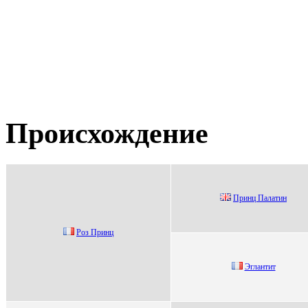
Происхождение
Принц Палатин
Роз Пpинц
Эглaнтит