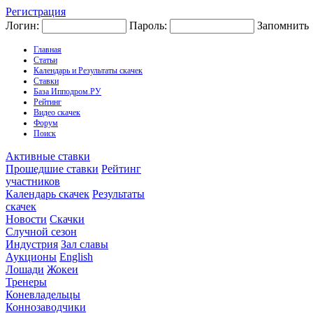
Регистрация
Логин:
Пароль:
Запомнить
Главная
Статьи
Календарь и Результаты скачек
Ставки
База Ипподром.РУ
Рейтинг
Видео скачек
Форум
Поиск
Активные ставки
Прошедшие ставки
Рейтинг
участников
Календарь скачек
Результаты
скачек
Новости
Скачки
Случной сезон
Индустрия
Зал славы
Аукционы
English
Лошади
Жокеи
Тренеры
Коневладельцы
Коннозаводчики