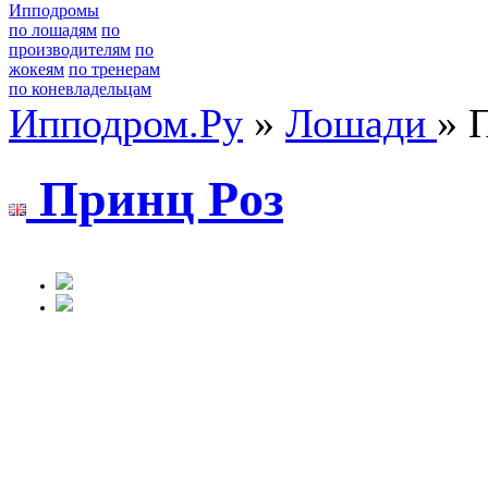
Ипподромы
по лошадям
по
производителям
по
жокеям
по тренерам
по коневладельцам
Ипподром.Ру
»
Лошади
» 
Принц Рoз