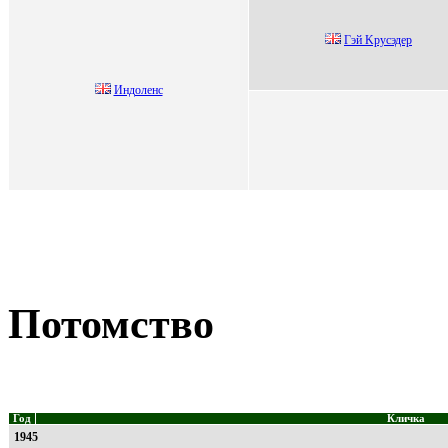
Гэй Kруcэдер
Индoленс
Потомство
Год
Кличка
1945