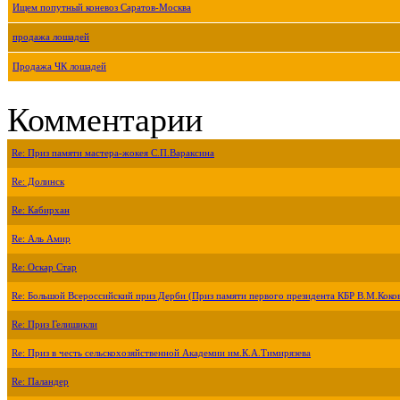
Ищем попутный коневоз Саратов-Москва
продажа лошадей
Продажа ЧК лошадей
Комментарии
Re: Приз памяти мастера-жокея С.П.Вараксина
Re: Долинск
Re: Кабирхан
Re: Аль Амир
Re: Оскар Стар
Re: Большой Всероссийский приз Дерби (Приз памяти первого президента КБР В.М.Коко
Re: Приз Гелишикли
Re: Приз в честь сельскохозяйственной Академии им.К.А.Тимирязева
Re: Паландер