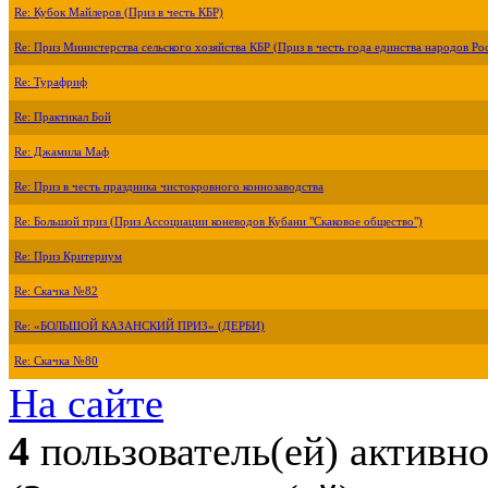
Re: Кубок Майлеров (Приз в честь КБР)
Re: Приз Министерства сельского хозяйства КБР (Приз в честь года единства народов Ро
Re: Турафриф
Re: Практикал Бой
Re: Джамила Маф
Re: Приз в честь праздника чистокровного коннозаводства
Re: Большой приз (Приз Ассоциации коневодов Кубани "Скаковое общество")
Re: Приз Критериум
Re: Скачка №82
Re: «БОЛЬШОЙ КАЗАНСКИЙ ПРИЗ» (ДЕРБИ)
Re: Скачка №80
На сайте
4
пользователь(ей) активн