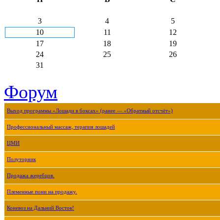
3
4
5
10
11
12
17
18
19
24
25
26
31
Форум
Выход программы «Лошади в боксах» (ранее — «Обратный отсчёт»)
Профессиональный массаж, терапия лошадей
ЦМИ
Полуторник
Продажа жеребцов.
Племенные пони на продажу.
Коневоз на Дальний Восток!