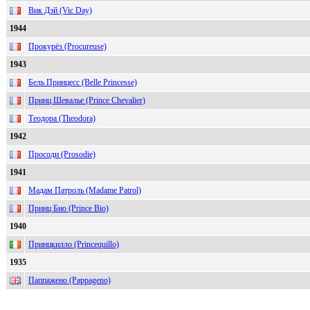
Вик Дэй (Vic Day)
1944
Прокурёз (Procureuse)
1943
Бель Принцесс (Belle Princesse)
Принц Шевалье (Prince Chevalier)
Теодора (Theodora)
1942
Просоди (Prosodie)
1941
Мадам Патроль (Madame Patrol)
Принц Био (Prince Bio)
1940
Принцкилло (Princequillo)
1935
Паппажено (Pappageno)