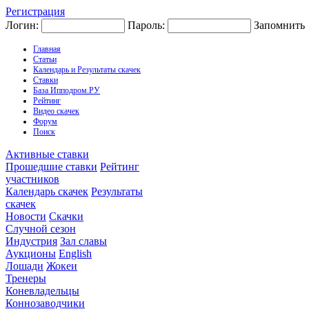
Регистрация
Логин:
Пароль:
Запомнить
Главная
Статьи
Календарь и Результаты скачек
Ставки
База Ипподром.РУ
Рейтинг
Видео скачек
Форум
Поиск
Активные ставки
Прошедшие ставки
Рейтинг
участников
Календарь скачек
Результаты
скачек
Новости
Скачки
Случной сезон
Индустрия
Зал славы
Аукционы
English
Лошади
Жокеи
Тренеры
Коневладельцы
Коннозаводчики