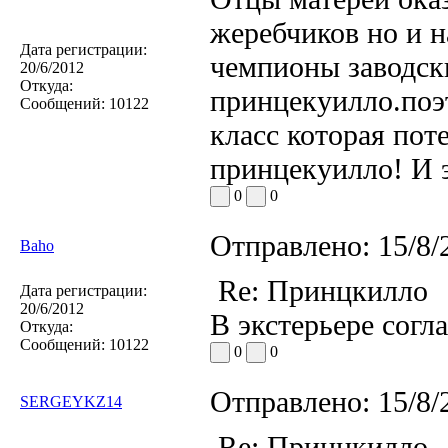
жеребчиков но и н
Дата регистрации:
чемпионы заводск
20/6/2012
Откуда:
принцекуилло.поэ
Сообщений:
10122
класс которая пот
принцекуилло! И 
0
0
Отправлено:
15/8/
Baho
Re: Принцкилло
Дата регистрации:
20/6/2012
В экстерьере согл
Откуда:
Сообщений:
10122
0
0
Отправлено:
15/8/
SERGEYKZ14
Re: Принцкилло