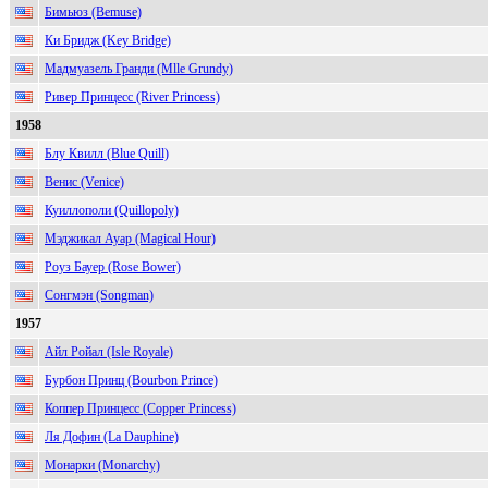
Бимьюз (Bemuse)
Ки Бридж (Key Bridge)
Мадмуазель Гранди (Mlle Grundy)
Ривер Принцесс (River Princess)
1958
Блу Квилл (Blue Quill)
Венис (Venice)
Куиллополи (Quillopoly)
Мэджикал Ауар (Magical Hour)
Роуз Бауер (Rose Bower)
Сонгмэн (Songman)
1957
Айл Ройал (Isle Royale)
Бурбон Принц (Bourbon Prince)
Коппер Принцесс (Copper Princess)
Ля Дофин (La Dauphine)
Монарки (Monarchy)