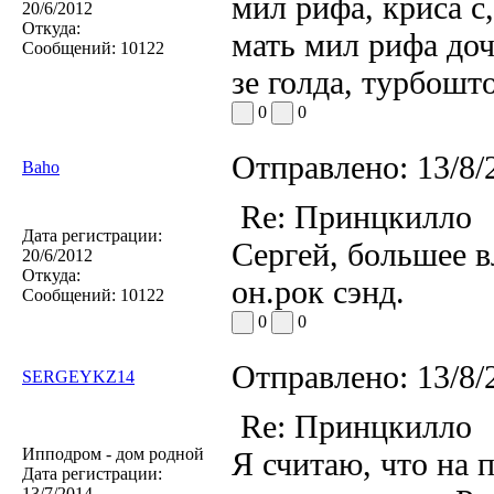
мил рифа, криса с
20/6/2012
Откуда:
мать мил рифа доч
Сообщений:
10122
зе голда, турбошт
0
0
Отправлено:
13/8/
Baho
Re: Принцкилло
Дата регистрации:
Сергей, большее в
20/6/2012
Откуда:
он.рок сэнд.
Сообщений:
10122
0
0
Отправлено:
13/8/
SERGEYKZ14
Re: Принцкилло
Ипподром - дом родной
Я считаю, что на
Дата регистрации:
13/7/2014