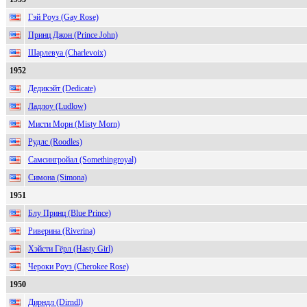
Гэй Роуз (Gay Rose)
Принц Джон (Prince John)
Шарлевуа (Charlevoix)
1952
Дедикэйт (Dedicate)
Ладлоу (Ludlow)
Мисти Морн (Misty Morn)
Рудлс (Roodles)
Самсингройал (Somethingroyal)
Симона (Simona)
1951
Блу Принц (Blue Prince)
Риверина (Riverina)
Хэйсти Гёрл (Hasty Girl)
Чероки Роуз (Cherokee Rose)
1950
Дирндл (Dirndl)