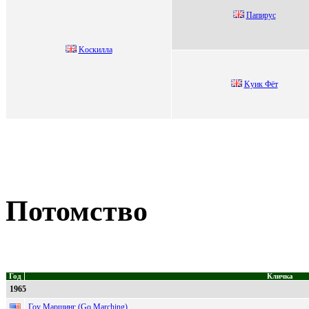
Папирус
Koскилла
Kуик Фёт
Потомство
Год
Кличка
1965
Гоу Маршинг (Go Marching)