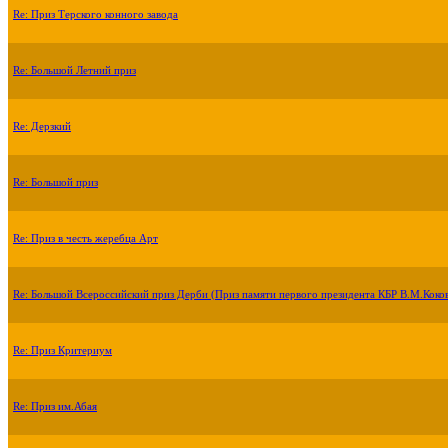
Re: Приз Терского конного завода
Re: Большой Летний приз
Re: Дерзкий
Re: Большой приз
Re: Приз в честь жеребца Арт
Re: Большой Всероссийский приз Дерби (Приз памяти первого президента КБР В.М.Коко
Re: Приз Критериум
Re: Приз им.Абая