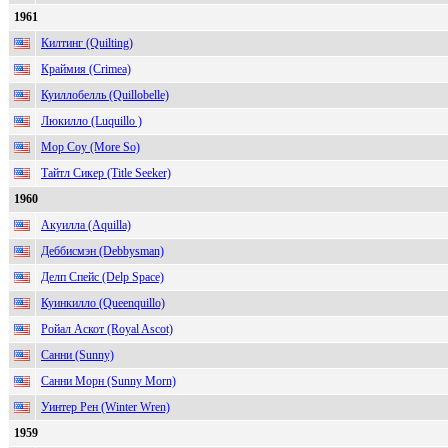
1961
Килтинг (Quilting)
Краймия (Crimea)
Куиллобелль (Quillobelle)
Люкилло (Luquillo )
Мор Соу (More So)
Тайтл Сикер (Title Seeker)
1960
Акуилла (Aquilla)
Деббисмэн (Debbysman)
Делп Спейс (Delp Space)
Куинкилло (Queenquillo)
Ройал Аскот (Royal Ascot)
Санни (Sunny)
Санни Морн (Sunny Morn)
Уинтер Рен (Winter Wren)
1959