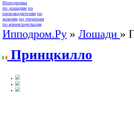
Ипподромы
по лошадям
по
производителям
по
жокеям
по тренерам
по коневладельцам
Ипподром.Ру
»
Лошади
» 
Пpинцкиллo