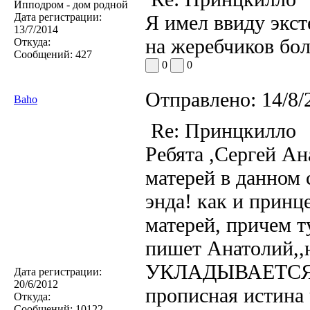
Ипподром - дом родной
Дата регистрации:
Я имел ввиду экст
13/7/2014
на жеребчиков бол
Откуда:
Сообщений:
427
0
0
Отправлено:
14/8/
Baho
Re: Принцкилло
Ребята ,Сергей А
матерей в данном 
энда! как и прин
матерей, причем т
пишет Анатолий,,
УКЛАДЫВАЕТСЯ 
Дата регистрации:
20/6/2012
прописная истина
Откуда:
Сообщений:
10122