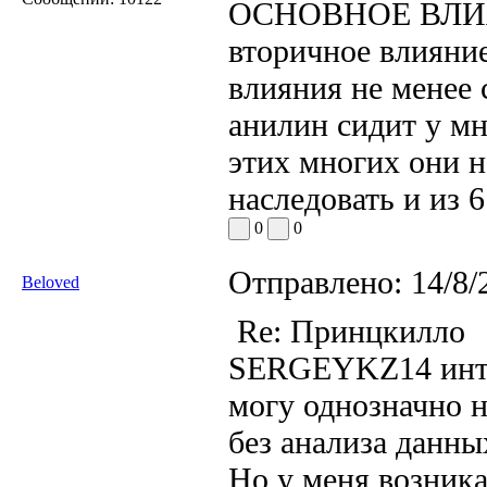
ОСНОВНОЕ ВЛИЯН
вторичное влияние
влияния не менее 
анилин сидит у мн
этих многих они н
наследовать и из 
0
0
Отправлено:
14/8/
Beloved
Re: Принцкилло
SERGEYKZ14 интер
могу однозначно н
без анализа данны
Но у меня возника