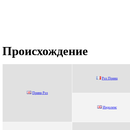
Происхождение
Pоз Принц
Принц Poз
Индoленс