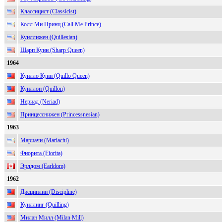
Классицист (Classicist)
Колл Ми Принц (Call Me Prince)
Куиллижен (Quillesian)
Шарп Куин (Sharp Queen)
1964
Куилло Куин (Quillo Queen)
Куиллон (Quillon)
Нериад (Neriad)
Принцесснижен (Princessnesian)
1963
Мариачи (Mariachi)
Фиорита (Fiorita)
Эрлдом (Earldom)
1962
Дисциплин (Discipline)
Куиллинг (Quilling)
Милан Милл (Milan Mill)