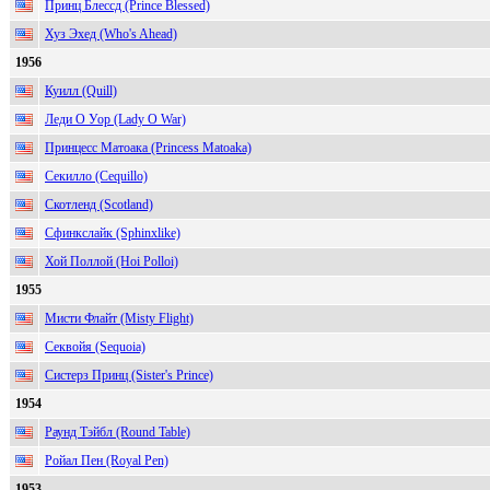
Принц Блессд (Prince Blessed)
Хуз Эхед (Who's Ahead)
1956
Куилл (Quill)
Леди О Уор (Lady O War)
Принцесс Матоака (Princess Matoaka)
Секилло (Cequillo)
Скотленд (Scotland)
Сфинкслайк (Sphinxlike)
Хой Поллой (Hoi Polloi)
1955
Мисти Флайт (Misty Flight)
Секвойя (Sequoia)
Систерз Принц (Sister's Prince)
1954
Раунд Тэйбл (Round Table)
Ройал Пен (Royal Pen)
1953