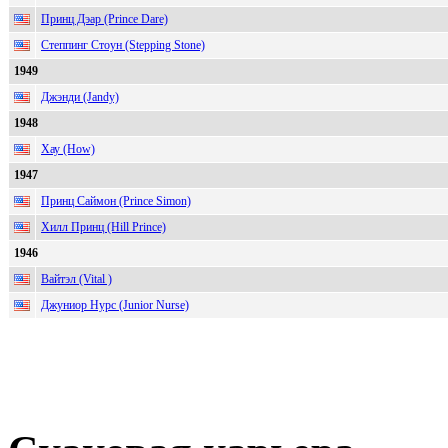
Принц Дэар (Prince Dare)
Степпинг Стоун (Stepping Stone)
1949
Джэнди (Jandy)
1948
Хау (How)
1947
Принц Саймон (Prince Simon)
Хилл Принц (Hill Prince)
1946
Вайтэл (Vital )
Джуниор Нурс (Junior Nurse)