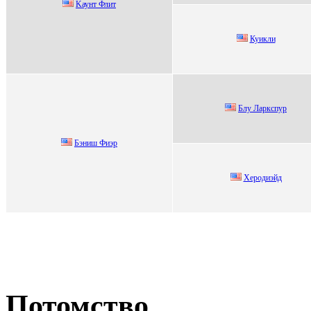
Kаунт Флит
Куикли
Блу Лaркспур
Бэниш Фиэр
Хеpодиэйд
Потомство