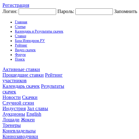
Регистрация
Логин:
Пароль:
Запомнить
Главная
Статьи
Календарь и Результаты скачек
Ставки
База Ипподром.РУ
Рейтинг
Видео скачек
Форум
Поиск
Активные ставки
Прошедшие ставки
Рейтинг
участников
Календарь скачек
Результаты
скачек
Новости
Скачки
Случной сезон
Индустрия
Зал славы
Аукционы
English
Лошади
Жокеи
Тренеры
Коневладельцы
Коннозаводчики