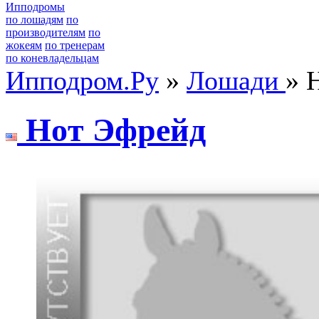
Ипподромы
по лошадям
по
производителям
по
жокеям
по тренерам
по коневладельцам
Ипподром.Ру
»
Лошади
» 
Hoт Эфрeйд