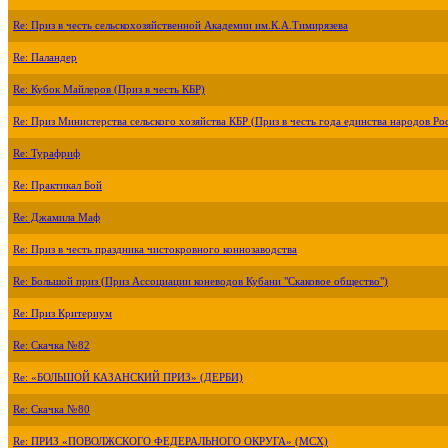
Re: Приз в честь сельскохозяйственной Академии им.К.А.Тимирязева
Re: Паландер
Re: Кубок Майлеров (Приз в честь КБР)
Re: Приз Министерства сельского хозяйства КБР (Приз в честь года единства народов Ро
Re: Турафриф
Re: Практикал Бой
Re: Джамила Маф
Re: Приз в честь праздника чистокровного коннозаводства
Re: Большой приз (Приз Ассоциации коневодов Кубани "Скаковое общество")
Re: Приз Критериум
Re: Скачка №82
Re: «БОЛЬШОЙ КАЗАНСКИЙ ПРИЗ» (ДЕРБИ)
Re: Скачка №80
Re: ПРИЗ «ПОВОЛЖСКОГО ФЕДЕРАЛЬНОГО ОКРУГА» (МСХ)