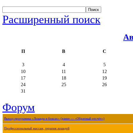
Расширенный поиск
Ав
П
В
С
3
4
5
10
11
12
17
18
19
24
25
26
31
Форум
Выход программы «Лошади в боксах» (ранее — «Обратный отсчёт»)
Профессиональный массаж, терапия лошадей