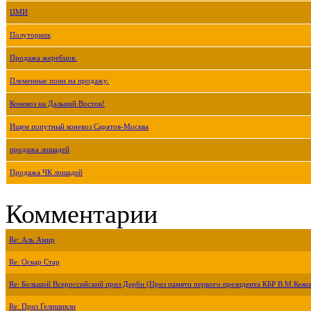
ЦМИ
Полуторник
Продажа жеребцов.
Племенные пони на продажу.
Коневоз на Дальний Восток!
Ищем попутный коневоз Саратов-Москва
продажа лошадей
Продажа ЧК лошадей
Комментарии
Re: Аль Амир
Re: Оскар Стар
Re: Большой Всероссийский приз Дерби (Приз памяти первого президента КБР В.М.Коко
Re: Приз Гелишикли