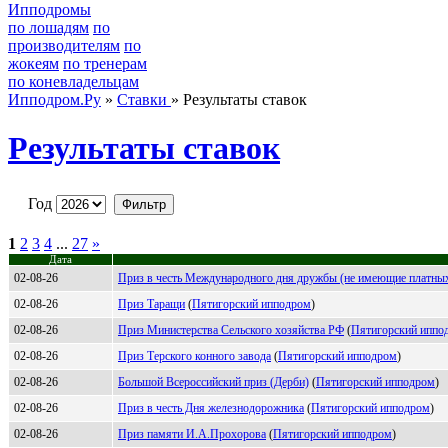
Ипподромы
по лошадям
по
производителям
по
жокеям
по тренерам
по коневладельцам
Ипподром.Ру
»
Ставки
» Результаты ставок
Результаты ставок
Год
1
2
3
4
...
27
»
Дата
02-08-26
Приз в честь Международного дня дружбы (не имеющие платных
02-08-26
Приз Таращи
(
Пятигoрcкий иппoдрoм
)
02-08-26
Приз Министерства Сельского хозяйства РФ
(
Пятигoрcкий иппo
02-08-26
Приз Терского конного завода
(
Пятигoрcкий иппoдрoм
)
02-08-26
Большой Всероссийский приз (Дерби)
(
Пятигорский ипподром
)
02-08-26
Приз в честь Дня железнодорожника
(
Пятигоpcкий ипподpом
)
02-08-26
Приз памяти И.А.Прохорова
(
Пятигорский ипподром
)