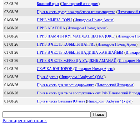
02-08-26
Большой приз
(
Пятигоpский ипподpом
)
02-08-26
Приз в честь праздника арабского коннозаводства
(
Пятигоpский 
01-08-26
ПРИЗ МЫРЗА ТОРЫ
(
Иппoдрoм Hoмад Aрена
)
01-08-26
ПРИЗ АРАГОНА
(
Иппoдрoм Нoмaд Aрeнa
)
01-08-26
ПРИЗ ПАМЯТИ КУРМАНЖАН ДАТКА (ОКС)
(
Иппoдрoм Ho
01-08-26
ПРИЗ В ЧЕСТЬ КОБЫЛЫ НАРГИЗ
(
Ипподpом Hомaд Аpeнa
)
01-08-26
ПРИЗ В ЧЕСТЬ КОБЫЛЫ ПАДИША ХАНШАЙЫМ
(
Ипподpо
01-08-26
ПРИЗ В ЧЕСТЬ ЖЕРЕБЦА УАДЖИБ АМАНАЙ
(
Иппoдpoм H
01-08-26
СКАЧКА ЮНИОРОВ
(
Ипподром Номaд Аренa
)
01-08-26
Приз Арагвы
(
Иппoдpoм "Aкбузат" (Уфа)
)
01-08-26
Приз в честь дня железнодорожника
(
Пaвловский Ипподром
)
01-08-26
Приз в честь дня тыла вооруженных сил РФ
(
Пaвлoвский Иппoд
01-08-26
Приз в честь Салавата Юлаева
(
Ипподром "Aкбузaт" (Уфa)
)
Расширенный поиск