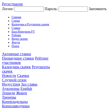
Регистрация
Логин:
Пароль:
Запомнить
Главная
Статьи
Календарь и Результаты скачек
Ставки
База Ипподром.РУ
Рейтинг
Видео скачек
Форум
Поиск
Активные ставки
Прошедшие ставки
Рейтинг
участников
Календарь скачек
Результаты
скачек
Новости
Скачки
Случной сезон
Индустрия
Зал славы
Аукционы
English
Лошади
Жокеи
Тренеры
Коневладельцы
Коннозаводчики