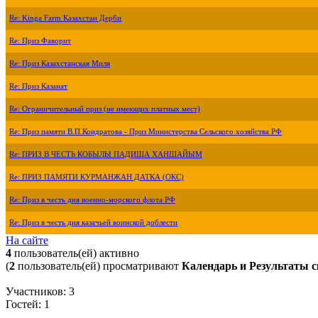
Re: Kinga Farm Казахстан Дерби
Re: Приз Фаворит
Re: Приз Казахстанская Миля
Re: Приз Казанат
Re: Ограничительный приз (не имеющих платных мест)
Re: Приз памяти В.П.Кондратова - Приз Министерства Сельского хозяйства РФ
Re: ПРИЗ В ЧЕСТЬ КОБЫЛЫ ПАДИША ХАНШАЙЫМ
Re: ПРИЗ ПАМЯТИ КУРМАНЖАН ДАТКА (ОКС)
Re: Приз в честь дня военно-морского флота РФ
Re: Приз в честь дня казачьей воинской доблести
На сайте
4
пользователь(ей) активно
(
2
пользователь(ей) просматривают
Календарь и Результаты с
Участников: 3
Гостей: 1