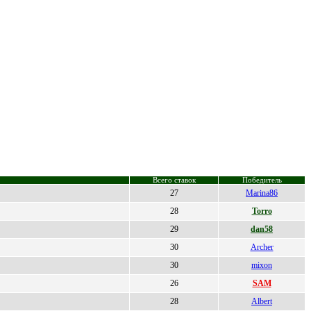
Всего ставок
Победитель
27
Marina86
28
Torro
29
dan58
30
Archer
30
mixon
26
SAM
28
Albert