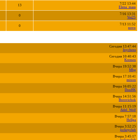
7/22 13:44
13
Elena_mass
7/16 13:31
0
Vet25
7/13 11:52
0
novo
Сегодня 13:47:44
Joychens
Сегодня 10:40:43
Kremen
Вчера 19:52:38
Mbg
Вчера 17:10:41
mixon
Вчера 16:05:22
DonHK
Вчера 14:51:56
Borovichok
Вчера 11:15:19
Adel_Wolf
Вчера 7:57:18
Hellga
Вчера 3:52:25
jockeyclub
Вчера 3:45:17
jockeyclub