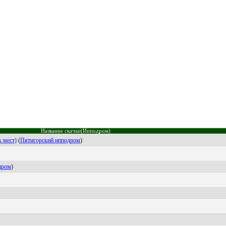
Название скачки(Ипподром)
 мест)
(
Пятигоpcкий ипподpом
)
дрoм
)