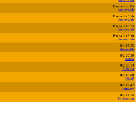
Вчера 3:36:05
jockeyclub
Вчера 3:23:56
jockeyclub
Вчера 3:15:23
jockeyclub
Вчера 3:13:40
jockeyclub
8/4 16:23
Marina86
8/2 20:36
Antrib
8/2 20:13
Atalanta
8/2 18:00
OlegF
8/2 17:42
dementy
8/2 11:14
bbairanbeg