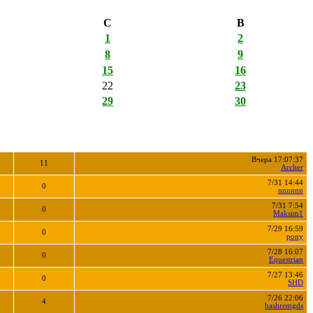
С
В
1
2
8
9
15
16
22
23
29
30
Вчера 17:07:37
11
Archer
7/31 14:44
0
nnnnnn
7/31 7:54
0
Maksim1
7/29 16:59
0
pony
7/28 16:07
0
Equestrian
7/27 13:46
0
SHD
7/26 22:06
4
bashremgds