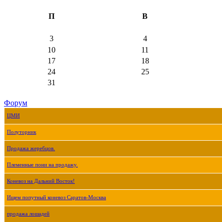
П
В
3
4
10
11
17
18
24
25
31
Форум
ЦМИ
Полуторник
Продажа жеребцов.
Племенные пони на продажу.
Коневоз на Дальний Восток!
Ищем попутный коневоз Саратов-Москва
продажа лошадей