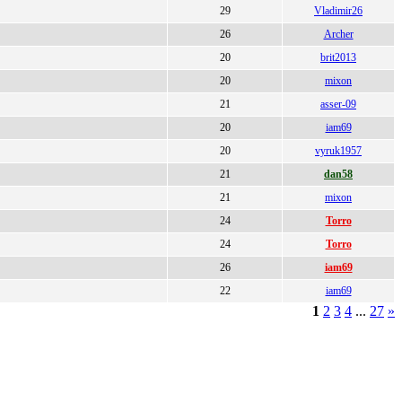
29
Vladimir26
26
Archer
20
brit2013
20
mixon
21
asser-09
20
iam69
20
vyruk1957
21
dan58
21
mixon
24
Torro
24
Torro
26
iam69
22
iam69
1
2
3
4
...
27
»