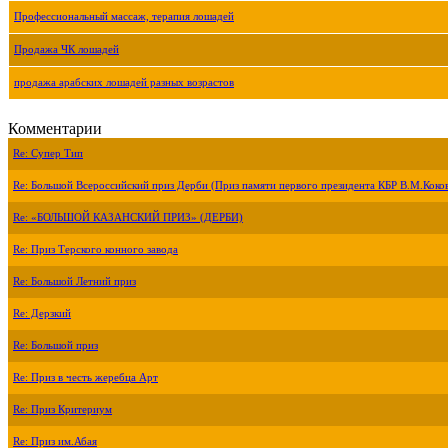
Профессиональный массаж, терапия лошадей
Продажа ЧК лошадей
продажа арабских лошадей разных возрастов
Комментарии
Re: Супер Тип
Re: Большой Всероссийский приз Дерби (Приз памяти первого президента КБР В.М.Коко
Re: «БОЛЬШОЙ КАЗАНСКИЙ ПРИЗ» (ДЕРБИ)
Re: Приз Терского конного завода
Re: Большой Летний приз
Re: Дерзкий
Re: Большой приз
Re: Приз в честь жеребца Арт
Re: Приз Критериум
Re: Приз им.Абая