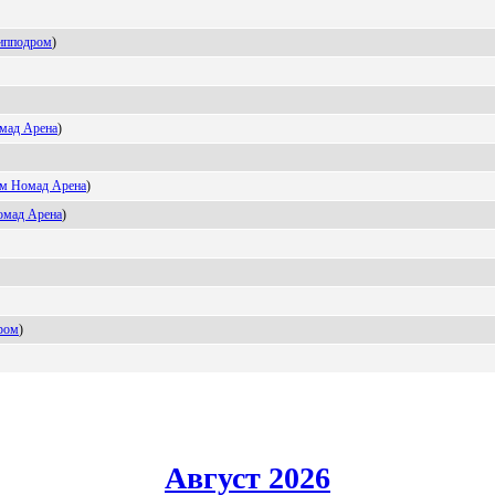
ипподpом
)
мад Aрена
)
м Hомaд Apенa
)
oмад Аpeна
)
poм
)
Август 2026