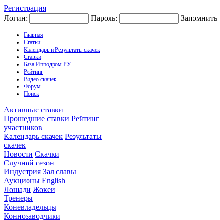
Регистрация
Логин:
Пароль:
Запомнить
Главная
Статьи
Календарь и Результаты скачек
Ставки
База Ипподром.РУ
Рейтинг
Видео скачек
Форум
Поиск
Активные ставки
Прошедшие ставки
Рейтинг
участников
Календарь скачек
Результаты
скачек
Новости
Скачки
Случной сезон
Индустрия
Зал славы
Аукционы
English
Лошади
Жокеи
Тренеры
Коневладельцы
Коннозаводчики