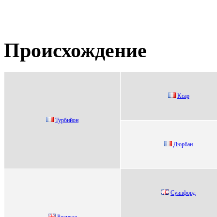
Происхождение
Kcap
Туpбийoн
Дюpбан
Cуинфорд
Розиола