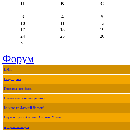
П
В
С
3
4
5
10
11
12
17
18
19
24
25
26
31
Форум
ЦМИ
Полуторник
Продажа жеребцов.
Племенные пони на продажу.
Коневоз на Дальний Восток!
Ищем попутный коневоз Саратов-Москва
продажа лошадей