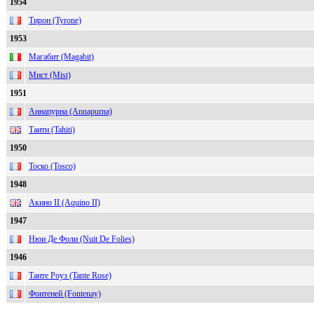
1954
Тирон (Tyrone)
1953
Магабит (Magabit)
Мист (Mist)
1951
Аннапурна (Annapurna)
Таити (Tahiti)
1950
Тоско (Tosco)
1948
Акино II (Aquino II)
1947
Нюи Де Фоли (Nuit De Folies)
1946
Танте Роуз (Tante Rose)
Фонтеней (Fontenay)