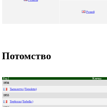
Рoзвeй
Потомство
Год
Кличка
1956
Тьеполетто (Tiepoletto)
1955
Торбелла (Torbella )