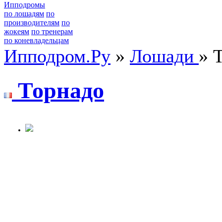
Ипподромы
по лошадям
по
производителям
по
жокеям
по тренерам
по коневладельцам
Ипподром.Ру
»
Лошади
» 
Торнaдо