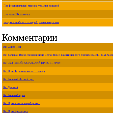
Профессиональный массаж, терапия лошадей
Продажа ЧК лошадей
продажа арабских лошадей разных возрастов
Комментарии
Re: Супер Тип
Re: Большой Всероссийский приз Дерби (Приз памяти первого президента КБР В.М.Коко
Re: «БОЛЬШОЙ КАЗАНСКИЙ ПРИЗ» (ДЕРБИ)
Re: Приз Терского конного завода
Re: Большой Летний приз
Re: Дерзкий
Re: Большой приз
Re: Приз в честь жеребца Арт
Re: Приз Критериум