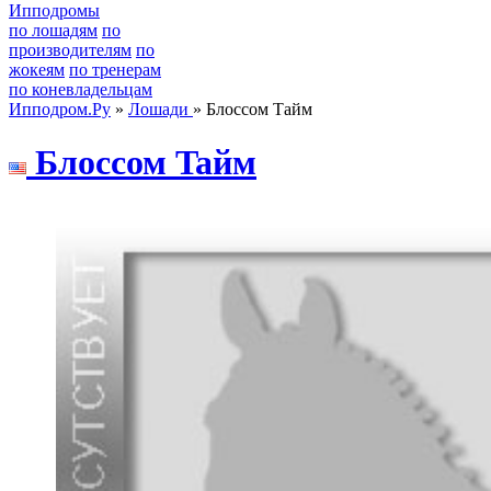
Ипподромы
по лошадям
по
производителям
по
жокеям
по тренерам
по коневладельцам
Ипподром.Ру
»
Лошади
» Блоссом Тайм
Блоccом Taйм