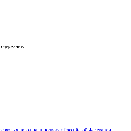
содержание.
верховых пород на ипподромах Российской Федерации