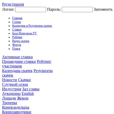
Регистрация
Логин:
Пароль:
Запомнить
Главная
Статьи
Календарь и Результаты скачек
Ставки
База Ипподром.РУ
Рейтинг
Видео скачек
Форум
Поиск
Активные ставки
Прошедшие ставки
Рейтинг
участников
Календарь скачек
Результаты
скачек
Новости
Скачки
Случной сезон
Индустрия
Зал славы
Аукционы
English
Лошади
Жокеи
Тренеры
Коневладельцы
Коннозаводчики