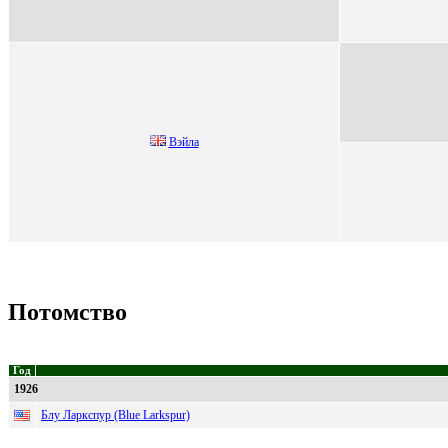
Вэйла
Потомство
Год
1926
Блу Ларкспур (Blue Larkspur)