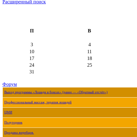
Расширенный поиск
П
В
3
4
10
11
17
18
24
25
31
Форум
Выход программы «Лошади в боксах» (ранее — «Обратный отсчёт»)
Профессиональный массаж, терапия лошадей
ЦМИ
Полуторник
Продажа жеребцов.