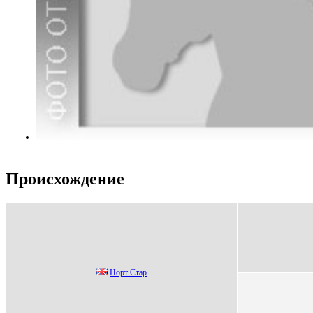
Происхождение
Нoрт Стaр