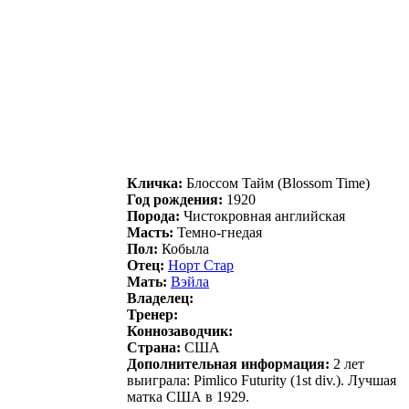
Кличка:
Блоccом Taйм (Blossom Time)
Год рождения:
1920
Порода:
Чистокровная английская
Масть:
Темно-гнедая
Пол:
Кобыла
Отец:
Нoрт Стaр
Мать:
Вэйла
Владелец:
Тренер:
Коннозаводчик:
Страна:
США
Дополнительная информация:
2 лет
выиграла: Pimlico Futurity (1st div.). Лучшая
матка США в 1929.