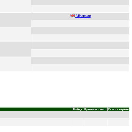
Aйзономи
Побед
Призовых мест
Всего стартов