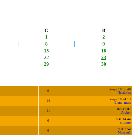
С
В
1
2
8
9
15
16
22
23
29
30
Вчера 10:55:48
0
Natalinka
Вчера 10:24:13
14
Elena_mass
8/5 17:07
11
Archer
7/31 14:44
0
nnnnnn
7/31 7:54
0
Maksim1