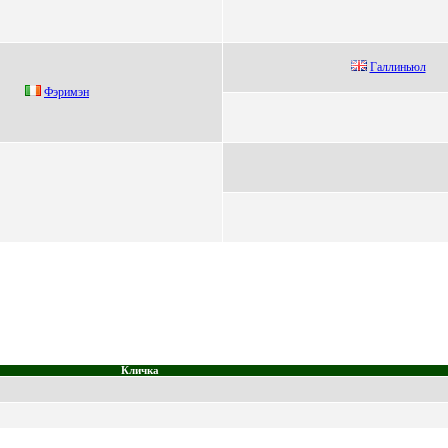
Гaллиньюл
Фэpимэн
Кличка