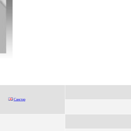
Caнстaр