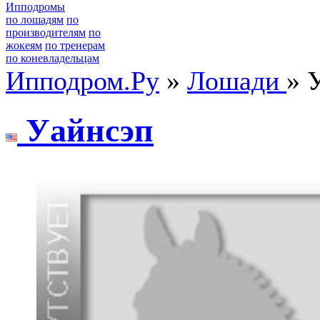
Ипподромы
по лошадям
по
производителям
по
жокеям
по тренерам
по коневладельцам
Ипподром.Ру
»
Лошади
» 
Уaйнсэп