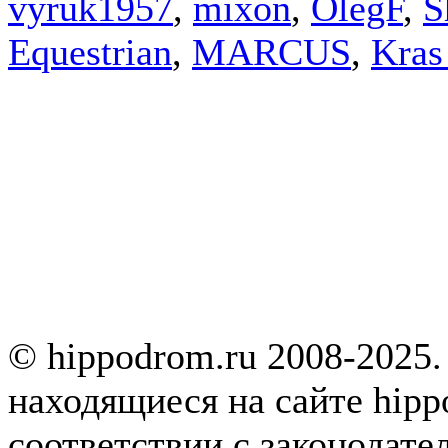
vyruk1957
,
mixon
,
OlegF
,
S
Equestrian
,
MARCUS
,
Kras
© hippodrom.ru 2008-2025.
находящиеся на сайте hipp
соответствии с законодате