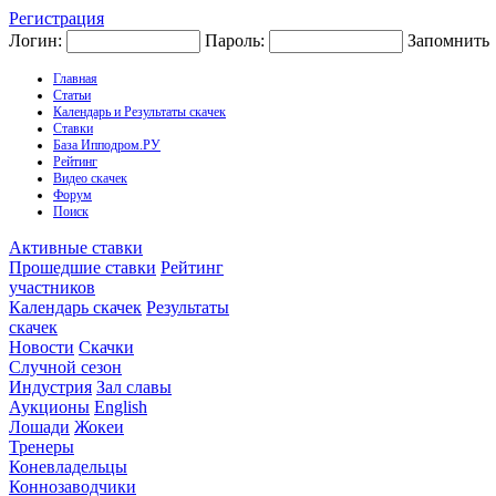
Регистрация
Логин:
Пароль:
Запомнить
Главная
Статьи
Календарь и Результаты скачек
Ставки
База Ипподром.РУ
Рейтинг
Видео скачек
Форум
Поиск
Активные ставки
Прошедшие ставки
Рейтинг
участников
Календарь скачек
Результаты
скачек
Новости
Скачки
Случной сезон
Индустрия
Зал славы
Аукционы
English
Лошади
Жокеи
Тренеры
Коневладельцы
Коннозаводчики