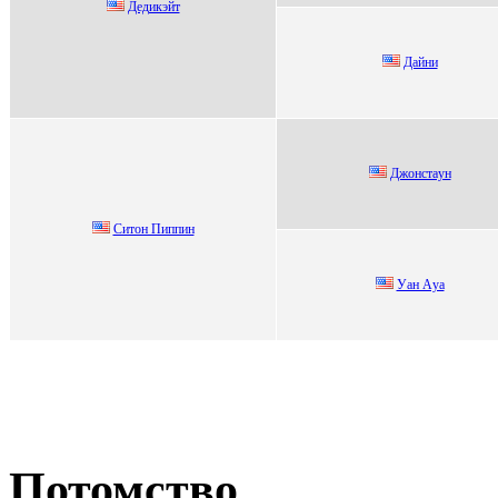
Дедикэйт
Дaйни
Джонстaун
Cитон Пиппин
Уaн Aуa
Потомство