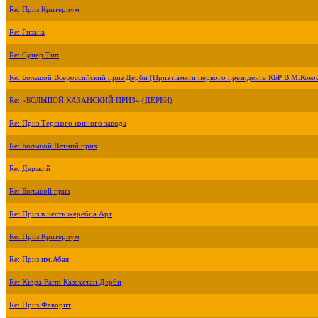
Re: Приз Критериум
Re: Гизана
Re: Супер Тип
Re: Большой Всероссийский приз Дерби (Приз памяти первого президента КБР В.М.Коко
Re: «БОЛЬШОЙ КАЗАНСКИЙ ПРИЗ» (ДЕРБИ)
Re: Приз Терского конного завода
Re: Большой Летний приз
Re: Дерзкий
Re: Большой приз
Re: Приз в честь жеребца Арт
Re: Приз Критериум
Re: Приз им.Абая
Re: Kinga Farm Казахстан Дерби
Re: Приз Фаворит