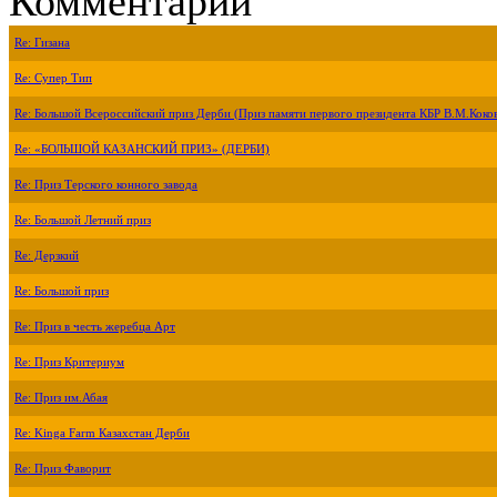
Комментарии
Re: Гизана
Re: Супер Тип
Re: Большой Всероссийский приз Дерби (Приз памяти первого президента КБР В.М.Коко
Re: «БОЛЬШОЙ КАЗАНСКИЙ ПРИЗ» (ДЕРБИ)
Re: Приз Терского конного завода
Re: Большой Летний приз
Re: Дерзкий
Re: Большой приз
Re: Приз в честь жеребца Арт
Re: Приз Критериум
Re: Приз им.Абая
Re: Kinga Farm Казахстан Дерби
Re: Приз Фаворит