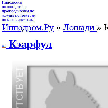
Ипподромы
по лошадям
по
производителям
по
жокеям
по тренерам
по коневладельцам
Ипподром.Ру
»
Лошади
» 
Кэаpфул