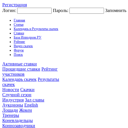
Регистрация
Логин:
Пароль:
Запомнить
Главная
Статьи
Календарь и Результаты скачек
Ставки
База Ипподром.РУ
Рейтинг
Видео скачек
Форум
Поиск
Активные ставки
Прошедшие ставки
Рейтинг
участников
Календарь скачек
Результаты
скачек
Новости
Скачки
Случной сезон
Индустрия
Зал славы
Аукционы
English
Лошади
Жокеи
Тренеры
Коневладельцы
Коннозаводчики