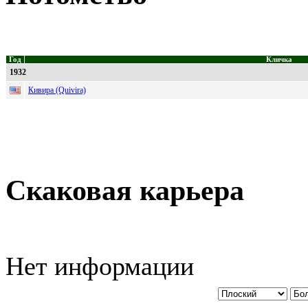
Год
Кличка
1932
Кивира (Quivira)
Скаковая карьера
Нет информации