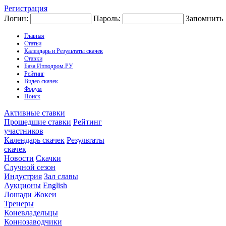
Регистрация
Логин:
Пароль:
Запомнить
Главная
Статьи
Календарь и Результаты скачек
Ставки
База Ипподром.РУ
Рейтинг
Видео скачек
Форум
Поиск
Активные ставки
Прошедшие ставки
Рейтинг
участников
Календарь скачек
Результаты
скачек
Новости
Скачки
Случной сезон
Индустрия
Зал славы
Аукционы
English
Лошади
Жокеи
Тренеры
Коневладельцы
Коннозаводчики