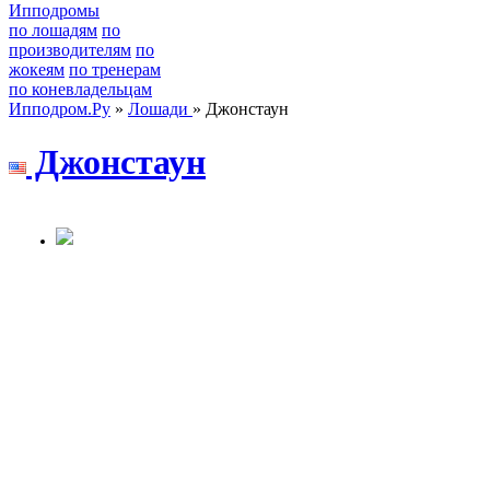
Ипподромы
по лошадям
по
производителям
по
жокеям
по тренерам
по коневладельцам
Ипподром.Ру
»
Лошади
» Джонстаун
Джонстаун