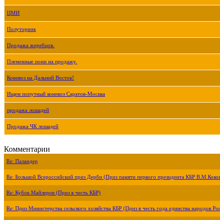
ЦМИ
Полуторник
Продажа жеребцов.
Племенные пони на продажу.
Коневоз на Дальний Восток!
Ищем попутный коневоз Саратов-Москва
продажа лошадей
Продажа ЧК лошадей
Комментарии
Re: Паландер
Re: Большой Всероссийский приз Дерби (Приз памяти первого президента КБР В.М.Коко
Re: Кубок Майлеров (Приз в честь КБР)
Re: Приз Министерства сельского хозяйства КБР (Приз в честь года единства народов Ро