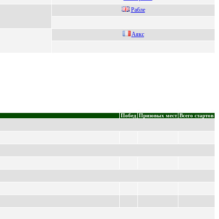
Pабле
Aякc
Побед
Призовых мест
Всего стартов