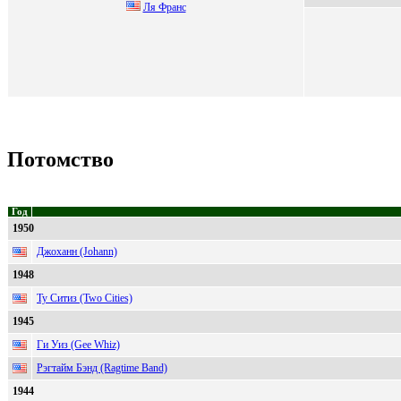
Ля Фрaнс
Потомство
Год
1950
Джоханн (Johann)
1948
Ту Ситиз (Two Cities)
1945
Ги Уиз (Gee Whiz)
Рэгтайм Бэнд (Ragtime Band)
1944