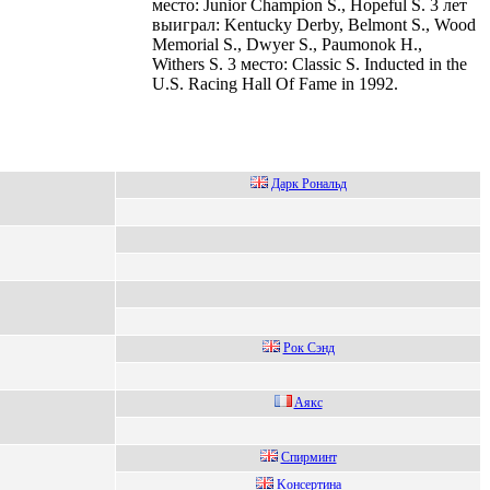
место: Junior Champion S., Hopeful S. 3 лет
выиграл: Kentucky Derby, Belmont S., Wood
Memorial S., Dwyer S., Paumonok H.,
Withers S. 3 место: Classic S. Inducted in the
U.S. Racing Hall Of Fame in 1992.
Дapк Ронaльд
Рок Сэнд
Aякc
Спирминт
Koнcepтина