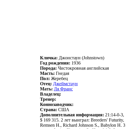
Кличка:
Джонстаун (Johnstown)
Год рождения:
1936
Порода:
Чистокровная английская
Масть:
Гнедая
Пол:
Жеребец
Отец:
Джеймстaун
Мать:
Ля Фрaнс
Владелец:
Тренер:
Коннозаводчик:
Страна:
США
Дополнительная информация:
21:14-0-3,
$ 169 315. 2 лет выиграл: Breeders' Futurity,
Remsen H., Richard Johnson S., Babylon H. 3