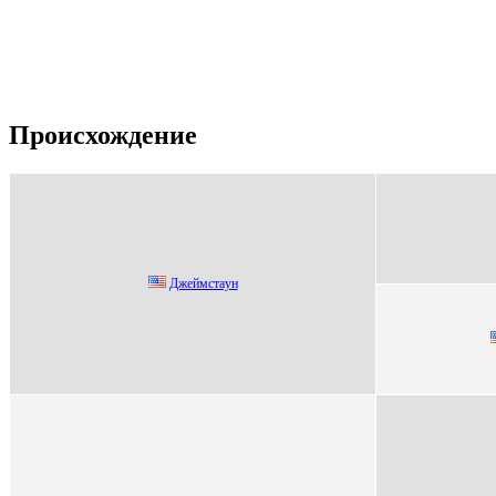
Происхождение
Джеймстaун