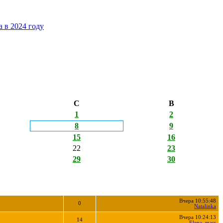
 в 2024 году
С
В
1
2
8
9
15
16
22
23
29
30
Вчера 10:55:48
0
Natalinka
Вчера 10:24:13
14
Elena_mass