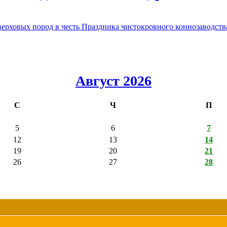
овых пород в честь Праздника чистокровного коннозаводства
Август 2026
С
Ч
П
5
6
7
12
13
14
19
20
21
26
27
28