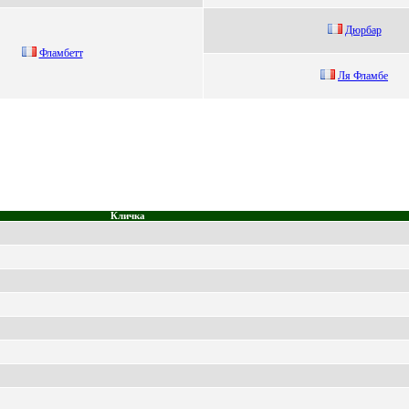
Дюpбаp
Флaмбeтт
Ля Флaмбe
Кличка