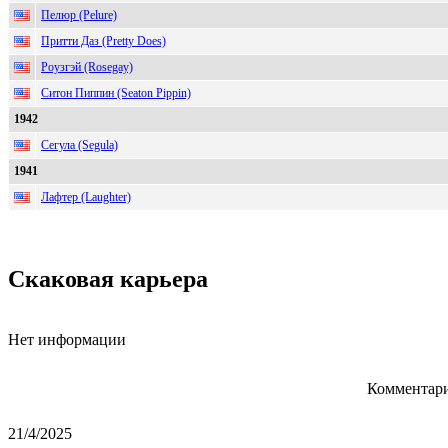
Пелюр (Pelure)
Притти Даз (Pretty Does)
Роузгэй (Rosegay)
Ситон Пиппин (Seaton Pippin)
1942
Сегула (Segula)
1941
Лафтер (Laughter)
Скаковая карьера
Нет информации
Комментари
21/4/2025