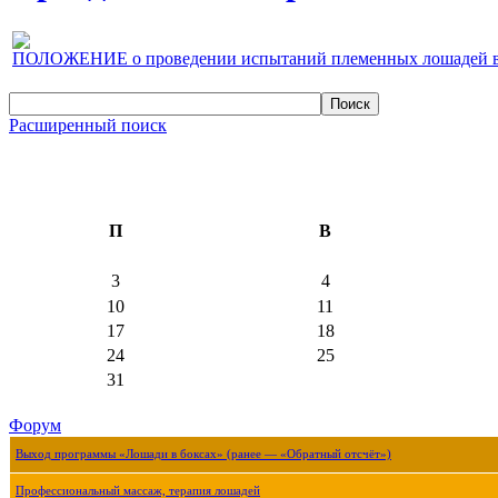
ПОЛОЖЕНИЕ о проведении испытаний племенных лошадей верх
Расширенный поиск
П
В
3
4
10
11
17
18
24
25
31
Форум
Выход программы «Лошади в боксах» (ранее — «Обратный отсчёт»)
Профессиональный массаж, терапия лошадей