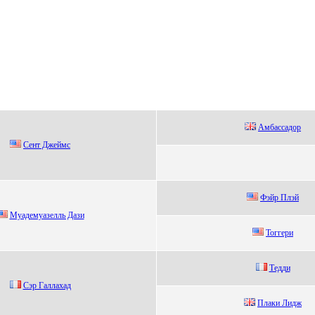
Амбaccaдop
Cент Джеймс
Фэйр Плэй
Mуaдемуaзелль Дaзи
Тоггери
Тeдди
Сэр Гaллaхaд
Плaки Лидж