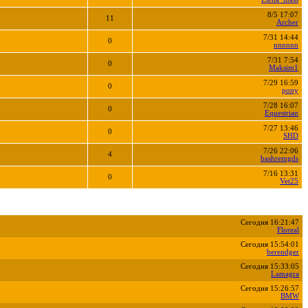
8/5 17:07
11
Archer
7/31 14:44
0
nnnnnn
7/31 7:54
0
Maksim1
7/29 16:59
0
pony
7/28 16:07
0
Equestrian
7/27 13:46
0
SHD
7/26 22:06
4
bashremgds
7/16 13:31
0
Vet25
Сегодня 16:21:47
Floreal
Сегодня 15:54:01
berendger
Сегодня 15:33:05
Lamagra
Сегодня 15:26:57
BMW