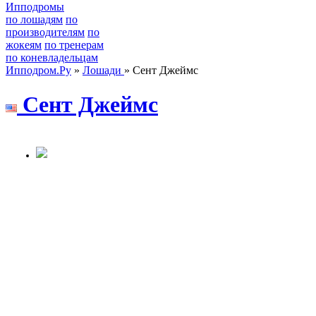
Ипподромы
по лошадям
по
производителям
по
жокеям
по тренерам
по коневладельцам
Ипподром.Ру
»
Лошади
» Сент Джеймс
Сeнт Джeймc