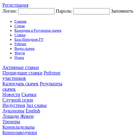
Регистрация
Логин:
Пароль:
Запомнить
Главная
Статьи
Календарь и Результаты скачек
Ставки
База Ипподром.РУ
Рейтинг
Видео скачек
Форум
Поиск
Активные ставки
Прошедшие ставки
Рейтинг
участников
Календарь скачек
Результаты
скачек
Новости
Скачки
Случной сезон
Индустрия
Зал славы
Аукционы
English
Лошади
Жокеи
Тренеры
Коневладельцы
Коннозаводчики