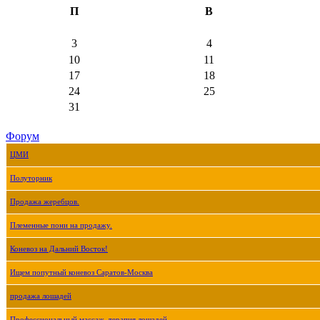
П
В
3
4
10
11
17
18
24
25
31
Форум
ЦМИ
Полуторник
Продажа жеребцов.
Племенные пони на продажу.
Коневоз на Дальний Восток!
Ищем попутный коневоз Саратов-Москва
продажа лошадей
Профессиональный массаж, терапия лошадей