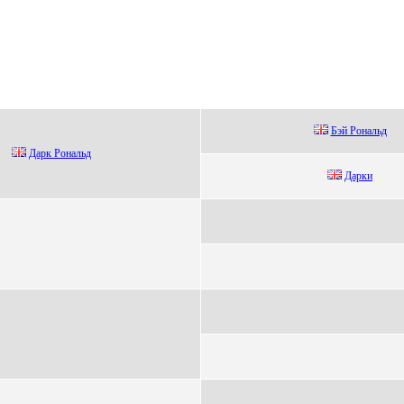
Бэй Poнальд
Дapк Ронaльд
Даpки