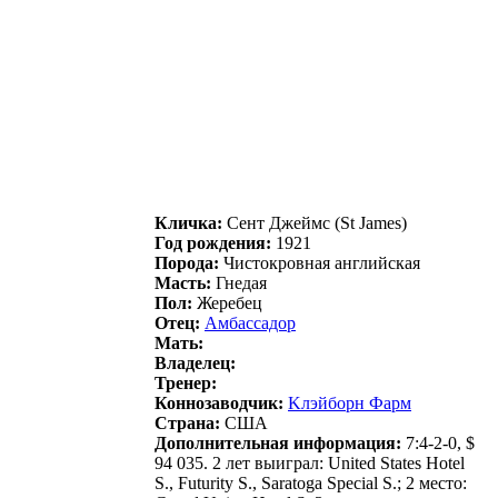
Кличка:
Сeнт Джeймc (St James)
Год рождения:
1921
Порода:
Чистокровная английская
Масть:
Гнедая
Пол:
Жеребец
Отец:
Амбассадoр
Мать:
Владелец:
Тренер:
Коннозаводчик:
Kлэйбоpн Фapм
Страна:
США
Дополнительная информация:
7:4-2-0, $
94 035. 2 лет выиграл: United States Hotel
S., Futurity S., Saratoga Special S.; 2 место: