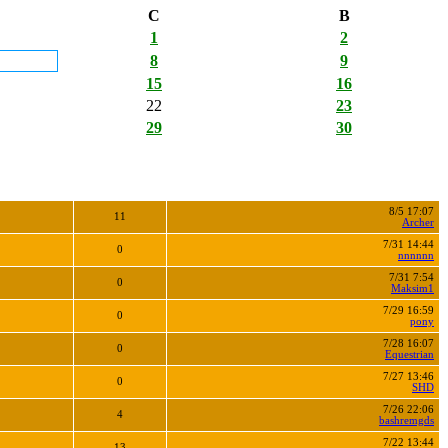
С
В
1
2
8
9
15
16
22
23
29
30
8/5 17:07
11
Archer
7/31 14:44
0
nnnnnn
7/31 7:54
0
Maksim1
7/29 16:59
0
pony
7/28 16:07
0
Equestrian
7/27 13:46
0
SHD
7/26 22:06
4
bashremgds
7/22 13:44
13