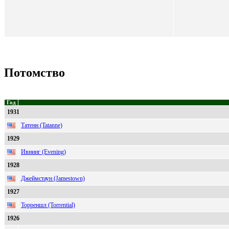
Потомство
Год
1931
Татенн (Tatanne)
1929
Ивнинг (Evening)
1928
Джеймстаун (Jamestown)
1927
Торреншл (Torrential)
1926