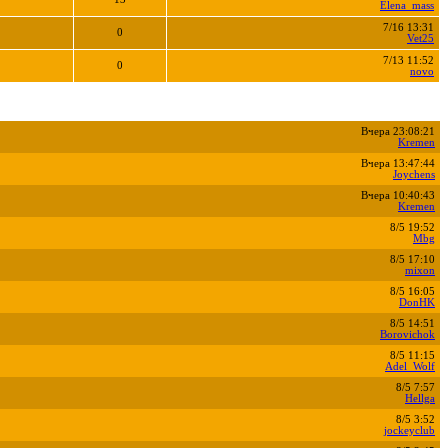
Elena_mass
7/16 13:31
0
Vet25
7/13 11:52
0
novo
Вчера 23:08:21
Kremen
Вчера 13:47:44
Joychens
Вчера 10:40:43
Kremen
8/5 19:52
Mbg
8/5 17:10
mixon
8/5 16:05
DonHK
8/5 14:51
Borovichok
8/5 11:15
Adel_Wolf
8/5 7:57
Hellga
8/5 3:52
jockeyclub