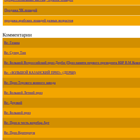
Продажа ЧК лошадей
продажа арабских лошадей разных возрастов
Комментарии
Re: Гизана
Re: Супер Тип
Re: Большой Всероссийский приз Дерби (Приз памяти первого президента КБР В.М.Коко
Re: «БОЛЬШОЙ КАЗАНСКИЙ ПРИЗ» (ДЕРБИ)
Re: Приз Терского конного завода
Re: Большой Летний приз
Re: Дерзкий
Re: Большой приз
Re: Приз в честь жеребца Арт
Re: Приз Критериум