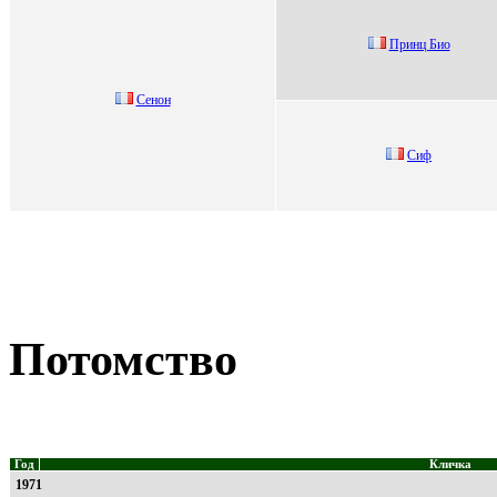
Принц Био
Сенoн
Сиф
Потомство
Год
Кличка
1971