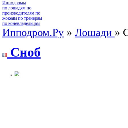
Ипподромы
по лошадям
по
производителям
по
жокеям
по тренерам
по коневладельцам
Ипподром.Ру
»
Лошади
» 
Cнoб