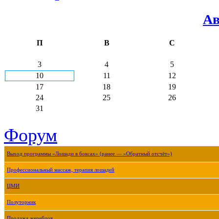
Ав
П
В
С
3
4
5
10
11
12
17
18
19
24
25
26
31
Форум
Выход программы «Лошади в боксах» (ранее — «Обратный отсчёт»)
Профессиональный массаж, терапия лошадей
ЦМИ
Полуторник
Продажа жеребцов.