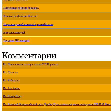
Племенные пони на продажу.
Коневоз на Дальний Восток!
Ищем попутный коневоз Саратов-Москва
продажа лошадей
Продажа ЧК лошадей
Комментарии
Re: Приз памяти мастера-жокея С.П.Вараксина
Re: Долинск
Re: Кабирхан
Re: Аль Амир
Re: Оскар Стар
Re: Большой Всероссийский приз Дерби (Приз памяти первого президента КБР В.М.Коко