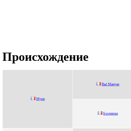
Происхождение
Bьё Maнуaр
Мурн
Бэллинэш