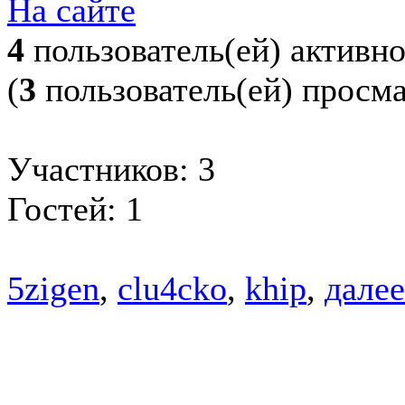
На сайте
4
пользователь(ей) активн
(
3
пользователь(ей) просм
Участников: 3
Гостей: 1
5zigen
,
clu4cko
,
khip
,
далее