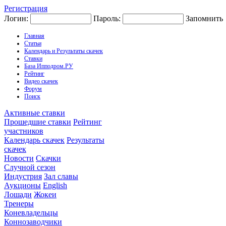
Регистрация
Логин:
Пароль:
Запомнить
Главная
Статьи
Календарь и Результаты скачек
Ставки
База Ипподром.РУ
Рейтинг
Видео скачек
Форум
Поиск
Активные ставки
Прошедшие ставки
Рейтинг
участников
Календарь скачек
Результаты
скачек
Новости
Скачки
Случной сезон
Индустрия
Зал славы
Аукционы
English
Лошади
Жокеи
Тренеры
Коневладельцы
Коннозаводчики