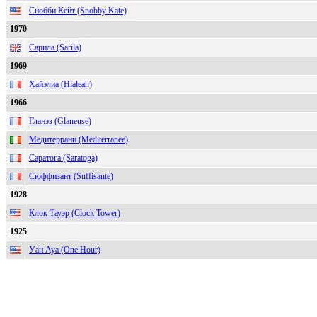
Снобби Кейт (Snobby Kate)
1970
Сарила (Sarila)
1969
Хайэлиа (Hialeah)
1966
Гланэз (Glaneuse)
Медитеррани (Mediterranee)
Саратога (Saratoga)
Сюффизант (Suffisante)
1928
Клок Тауэр (Clock Tower)
1925
Уан Ауа (One Hour)