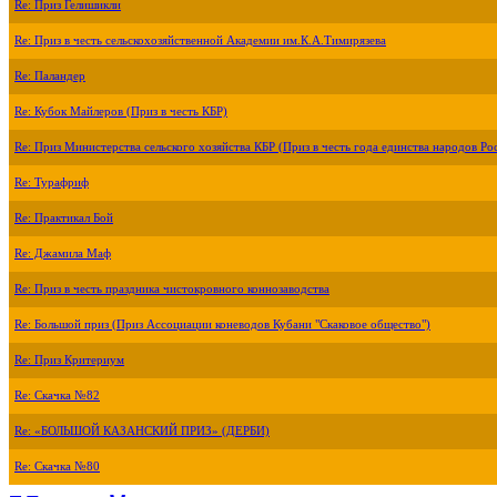
Re: Приз Гелишикли
Re: Приз в честь сельскохозяйственной Академии им.К.А.Тимирязева
Re: Паландер
Re: Кубок Майлеров (Приз в честь КБР)
Re: Приз Министерства сельского хозяйства КБР (Приз в честь года единства народов Ро
Re: Турафриф
Re: Практикал Бой
Re: Джамила Маф
Re: Приз в честь праздника чистокровного коннозаводства
Re: Большой приз (Приз Ассоциации коневодов Кубани "Скаковое общество")
Re: Приз Критериум
Re: Скачка №82
Re: «БОЛЬШОЙ КАЗАНСКИЙ ПРИЗ» (ДЕРБИ)
Re: Скачка №80