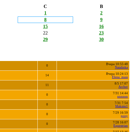
С
В
1
2
8
9
15
16
22
23
29
30
Вчера 10:55:48
0
Natalinka
Вчера 10:24:13
14
Elena_mass
8/5 17:07
11
Archer
7/31 14:44
0
nnnnnn
7/31 7:54
0
Maksim1
7/29 16:59
0
pony
7/28 16:07
0
Equestrian