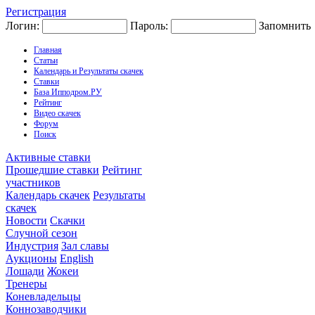
Регистрация
Логин:
Пароль:
Запомнить
Главная
Статьи
Календарь и Результаты скачек
Ставки
База Ипподром.РУ
Рейтинг
Видео скачек
Форум
Поиск
Активные ставки
Прошедшие ставки
Рейтинг
участников
Календарь скачек
Результаты
скачек
Новости
Скачки
Случной сезон
Индустрия
Зал славы
Аукционы
English
Лошади
Жокеи
Тренеры
Коневладельцы
Коннозаводчики