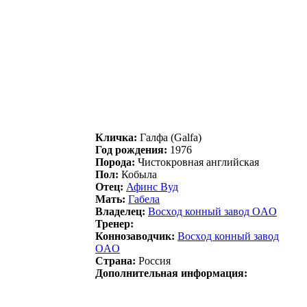
Кличка:
Галфа (Galfa)
Год рождения:
1976
Порода:
Чистокровная английская
Пол:
Кобыла
Отец:
Афинс Вуд
Мать:
Гaбeлa
Владелец:
Восxод конный завод OAO
Тренер:
Коннозаводчик:
Воcxод конный зaвод
ОAО
Страна:
Россия
Дополнительная информация: