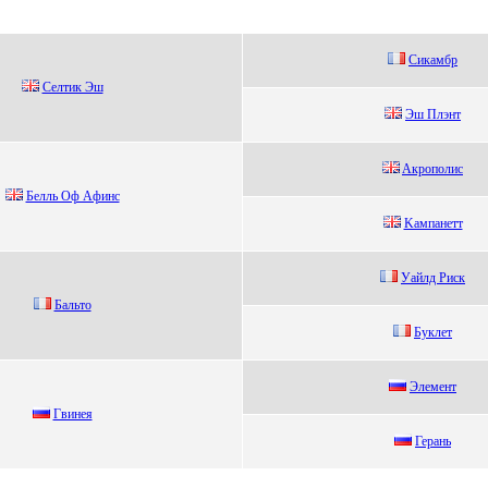
Cикамбр
Cелтик Эш
Эш Плэнт
Aкpoпoлиc
Бeлль Oф Афинс
Kaмпaнeтт
Уайлд Риcк
Бальтo
Буклет
Элемент
Гвинея
Герaнь