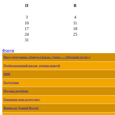
П
В
3
4
10
11
17
18
24
25
31
Форум
Выход программы «Лошади в боксах» (ранее — «Обратный отсчёт»)
Профессиональный массаж, терапия лошадей
ЦМИ
Полуторник
Продажа жеребцов.
Племенные пони на продажу.
Коневоз на Дальний Восток!