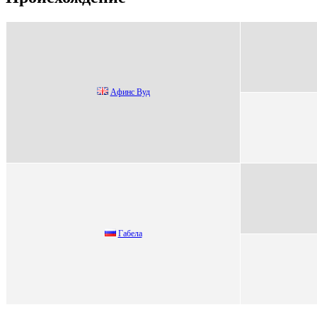
Афинс Вуд
Гaбeлa