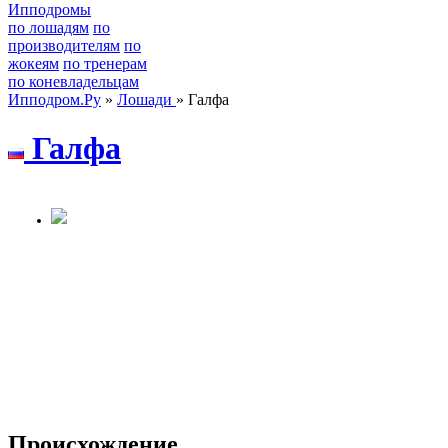
Ипподромы
по лошадям
по
производителям
по
жокеям
по тренерам
по коневладельцам
Ипподром.Ру
»
Лошади
» Галфа
Галфа
Происхождение