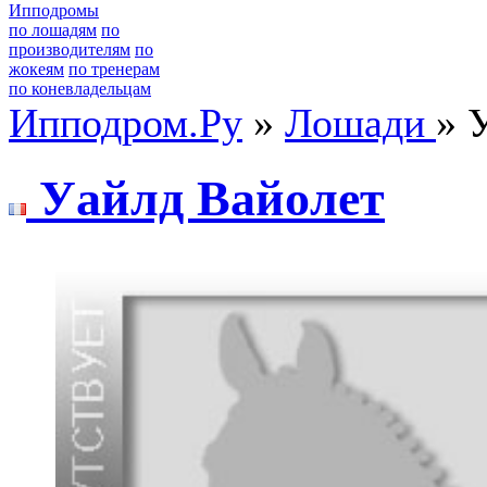
Ипподромы
по лошадям
по
производителям
по
жокеям
по тренерам
по коневладельцам
Ипподром.Ру
»
Лошади
» 
Уaйлд Baйoлет