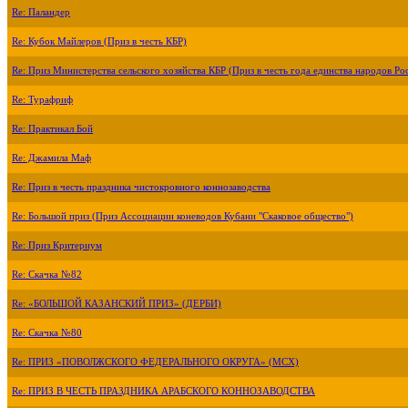
Re: Паландер
Re: Кубок Майлеров (Приз в честь КБР)
Re: Приз Министерства сельского хозяйства КБР (Приз в честь года единства народов Ро
Re: Турафриф
Re: Практикал Бой
Re: Джамила Маф
Re: Приз в честь праздника чистокровного коннозаводства
Re: Большой приз (Приз Ассоциации коневодов Кубани "Скаковое общество")
Re: Приз Критериум
Re: Скачка №82
Re: «БОЛЬШОЙ КАЗАНСКИЙ ПРИЗ» (ДЕРБИ)
Re: Скачка №80
Re: ПРИЗ «ПОВОЛЖСКОГО ФЕДЕРАЛЬНОГО ОКРУГА» (МСХ)
Re: ПРИЗ В ЧЕСТЬ ПРАЗДНИКА АРАБСКОГО КОННОЗАВОДСТВА