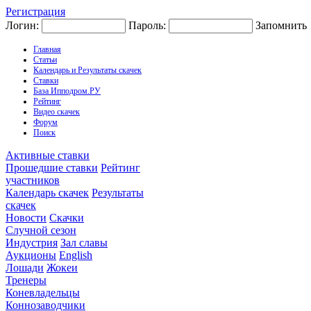
Регистрация
Логин:
Пароль:
Запомнить
Главная
Статьи
Календарь и Результаты скачек
Ставки
База Ипподром.РУ
Рейтинг
Видео скачек
Форум
Поиск
Активные ставки
Прошедшие ставки
Рейтинг
участников
Календарь скачек
Результаты
скачек
Новости
Скачки
Случной сезон
Индустрия
Зал славы
Аукционы
English
Лошади
Жокеи
Тренеры
Коневладельцы
Коннозаводчики