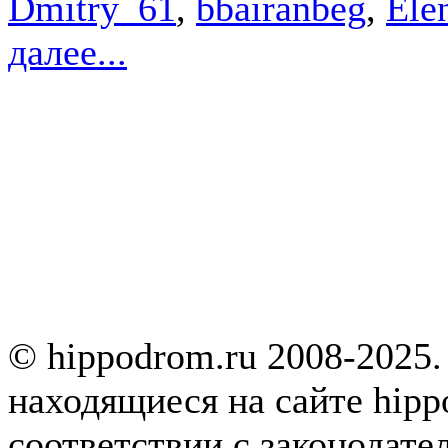
Dmitry_61
,
bbairanbeg
,
Ele
далее...
© hippodrom.ru 2008-2025.
находящиеся на сайте hipp
соответствии с законодате