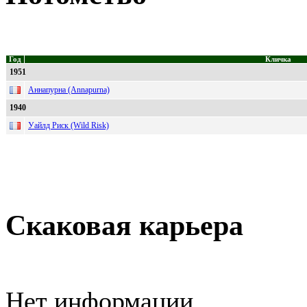
Год
Кличка
1951
Аннапурна (Annapurna)
1940
Уайлд Риск (Wild Risk)
Скаковая карьера
Нет информации