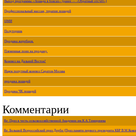
Выход программы «Лошади в боксах» (ранее — «Обратный отсчёт»)
Профессиональный массаж, терапия лошадей
ЦМИ
Полуторник
Продажа жеребцов.
Племенные пони на продажу.
Коневоз на Дальний Восток!
Ищем попутный коневоз Саратов-Москва
продажа лошадей
Продажа ЧК лошадей
Комментарии
Re: Приз в честь сельскохозяйственной Академии им.К.А.Тимирязева
Re: Большой Всероссийский приз Дерби (Приз памяти первого президента КБР В.М.Коко