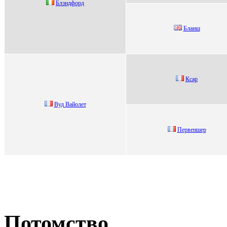
Блэндфоpд
Бланш
Кcaр
Вуд Вайoлет
Пepвeншep
Потомство