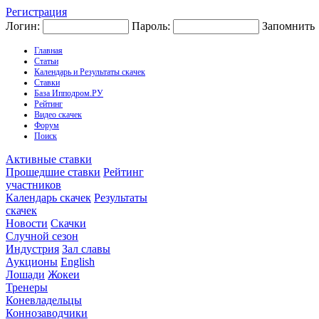
Регистрация
Логин:
Пароль:
Запомнить
Главная
Статьи
Календарь и Результаты скачек
Ставки
База Ипподром.РУ
Рейтинг
Видео скачек
Форум
Поиск
Активные ставки
Прошедшие ставки
Рейтинг
участников
Календарь скачек
Результаты
скачек
Новости
Скачки
Случной сезон
Индустрия
Зал славы
Аукционы
English
Лошади
Жокеи
Тренеры
Коневладельцы
Коннозаводчики