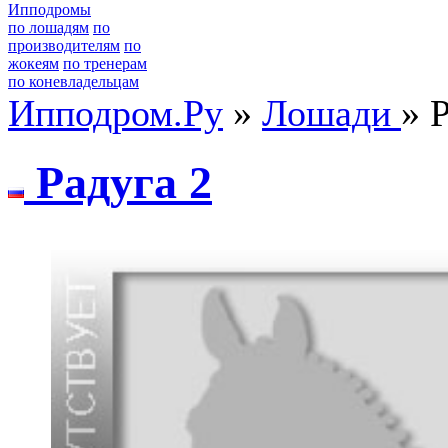
Ипподромы
по лошадям
по
производителям
по
жокеям
по тренерам
по коневладельцам
Ипподром.Ру
»
Лошади
» 
Paдугa 2