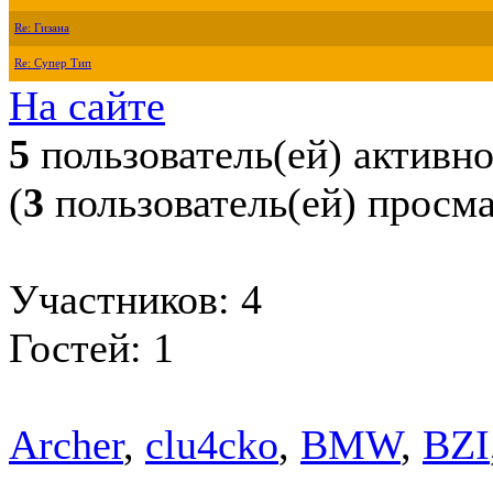
Re: Гизана
Re: Супер Тип
На сайте
5
пользователь(ей) активн
(
3
пользователь(ей) просм
Участников: 4
Гостей: 1
Archer
,
clu4cko
,
BMW
,
BZI