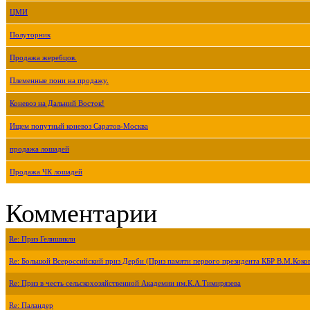
ЦМИ
Полуторник
Продажа жеребцов.
Племенные пони на продажу.
Коневоз на Дальний Восток!
Ищем попутный коневоз Саратов-Москва
продажа лошадей
Продажа ЧК лошадей
Комментарии
Re: Приз Гелишикли
Re: Большой Всероссийский приз Дерби (Приз памяти первого президента КБР В.М.Коко
Re: Приз в честь сельскохозяйственной Академии им.К.А.Тимирязева
Re: Паландер