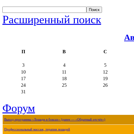
Расширенный поиск
Ав
П
В
С
3
4
5
10
11
12
17
18
19
24
25
26
31
Форум
Выход программы «Лошади в боксах» (ранее — «Обратный отсчёт»)
Профессиональный массаж, терапия лошадей