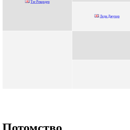
Тзe Peкордeр
Лeди Джуpоp
Потомство