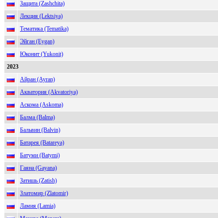
Защита (Zashchita)
Лекция (Lektsiya)
Тематика (Tematika)
Эйган (Eygan)
Юконит (Yukonit)
2023
Айран (Ayran)
Акватория (Akvatoriya)
Аскома (Askoma)
Балма (Balma)
Бальвин (Balvin)
Батарея (Batareya)
Батуми (Batymi)
Гаяна (Gayana)
Затишь (Zatish)
Златомир (Zlatomir)
Ламия (Lamia)