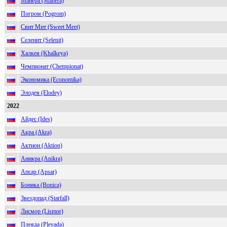
Манера (Manera)
Погром (Pogrom)
Свит Мит (Sweet Meet)
Селенит (Selenit)
Халкея (Khalkeya)
Чемпионат (Chempionat)
Экономика (Economika)
Элодея (Elodey)
2022
Айдес (Ides)
Акра (Akra)
Актион (Aktion)
Аникра (Anikra)
Апсар (Apsar)
Боника (Bonica)
Звездопад (Starfall)
Лисмор (Lismor)
Плеяда (Pleyada)