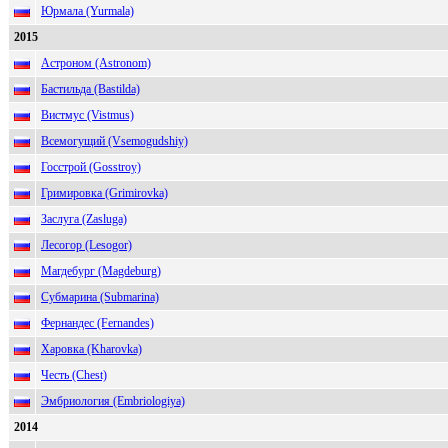
Юрмала (Yurmala)
2015
Астроном (Astronom)
Бастильда (Bastilda)
Вистмус (Vistmus)
Всемогущий (Vsemogudshiy)
Госстрой (Gosstroy)
Гримировка (Grimirovka)
Заслуга (Zasluga)
Лесогор (Lesogor)
Магдебург (Magdeburg)
Субмарина (Submarina)
Фернандес (Fernandes)
Харовка (Kharovka)
Честь (Chest)
Эмбриология (Embriologiya)
2014