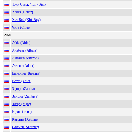
Тони Старк (Tony Stark)
Хабез (Habez)
Хит Бой (Khit Boy)
Чита (Chita)
2020
Абба (Abba)
Альбера (Albera)
Амазон (Amazon)
Атлант (Atlant)
Балерина (Balerina)
Веста (Vesta)
Задора (Zadora)
Замбия (Zambiya)
Зигар (Zigar)
Ирэна (Irena)
Катрина (Katrina)
Саммер (Summer)