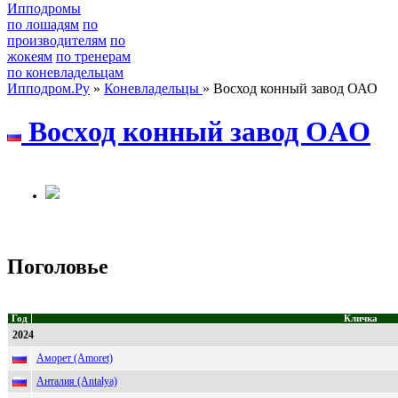
Ипподромы
по лошадям
по
производителям
по
жокеям
по тренерам
по коневладельцам
Ипподром.Ру
»
Коневладельцы
» Восход конный завод ОАО
Воcxод конный завод OAO
Поголовье
Год
Кличка
2024
Аморет (Amoret)
Анталия (Antalya)