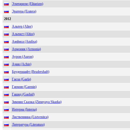
Элитаризм (Elitarizm)
Эратера (Eratera)
2012
Альтер (Alter)
Альтист (Altist)
Амфиса (Amfisa)
Армония (Armonia)
Аурон (Auron)
Ачин (Achin)
Брудершафт (Brudershaft)
Гаела (Gaela)
Гармин (Garmin)
Гашид (Gashid)
Зимняя Сказка (Zimnyaya Skazka)
Интерна (Interna)
Лиственница (Listvenitca)
Литература (Literatura)