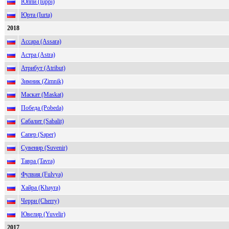
Юппи (Iuppi)
Юрта (Iurta)
2018
Ассара (Assara)
Астра (Astra)
Атрибут (Atribut)
Зимник (Zimnik)
Маскат (Maskat)
Победа (Pobeda)
Сабалит (Sabalit)
Сапер (Saper)
Сувенир (Suvenir)
Тавра (Tavra)
Фулвия (Fulvya)
Хайра (Khayra)
Черри (Cherry)
Ювелир (Yuvelir)
2017