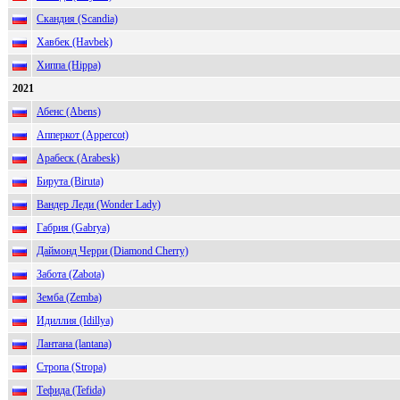
Скандия (Scandia)
Хавбек (Havbek)
Хиппа (Hippa)
2021
Абенс (Abens)
Апперкот (Appercot)
Арабеск (Arabesk)
Бирута (Biruta)
Вандер Леди (Wonder Lady)
Габрия (Gabrya)
Даймонд Черри (Diamond Cherry)
Забота (Zabota)
Земба (Zemba)
Идиллия (Idillya)
Лантана (lantana)
Стропа (Stropa)
Тефида (Tefida)