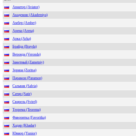
Авиатор (Aviator)
Академия (Akademiya)
Амбер (Amber)
Арена (Arena)
Арка (Arka)
Брайда (Brayda)
Веронда (Veronda)
Заметный (Zametniy)
Зорица (Zoritsa)
Парамон (Paramon)
Сальвия (Salvia)
Сатир (Satir)
Свирель (Svirel)
Теорема (Teorema)
Фаворитка (Favoritka)
Хадар (Khadar)
Юниор (Yunior)