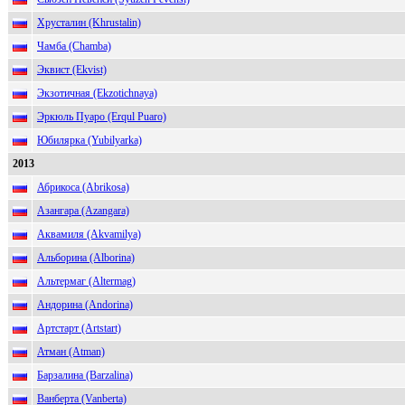
Хрусталин (Khrustalin)
Чамба (Chamba)
Эквист (Ekvist)
Экзотичная (Ekzotichnaya)
Эркюль Пуаро (Erqul Puaro)
Юбилярка (Yubilyarka)
2013
Абрикоса (Abrikosa)
Азангара (Azangara)
Аквамиля (Akvamilya)
Альборина (Alborina)
Альтермаг (Altermag)
Андорина (Andorina)
Артстарт (Artstart)
Атман (Atman)
Барзалина (Barzalina)
Ванберта (Vanberta)