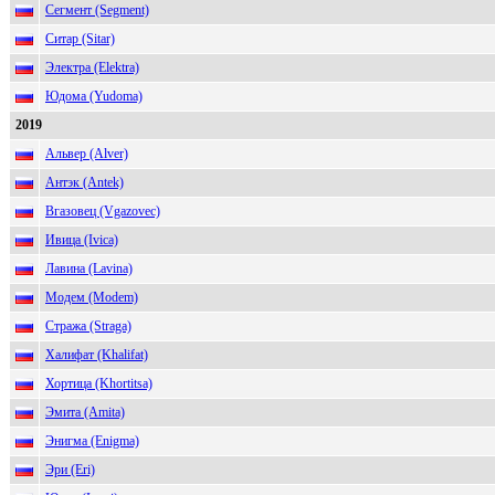
Сегмент (Segment)
Ситар (Sitar)
Электра (Elektra)
Юдома (Yudoma)
2019
Альвер (Alver)
Антэк (Antek)
Вгазовец (Vgazovec)
Ивица (Ivica)
Лавина (Lavina)
Модем (Modem)
Стража (Straga)
Халифат (Khalifat)
Хортица (Khortitsa)
Эмита (Amita)
Энигма (Enigma)
Эри (Eri)