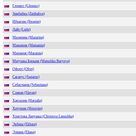
Глонасс (Glonass)
Зимбабва (Zimbabva)
Ибрагим (Ibragim)
Лайт (Light)
Мазарина (Mazarina)
Мамамия (Mamamia)
Марамия (Maramia)
Матушка Барыня (Matushka Barynya)
Офорт (Ofort)
Сагарус (Sagarus)
Себастьяна (Sebastiana)
Славан (Slavan)
Харзалия (Harzalia)
Херувим (Heruvim)
Христова Лапушка (Christova Lapushka)
Экбара (Ekbara)
Элиана (Eliana)