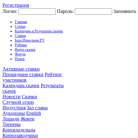
Регистрация
Логин:
Пароль:
Запомнить
Главная
Статьи
Календарь и Результаты скачек
Ставки
База Ипподром.РУ
Рейтинг
Видео скачек
Форум
Поиск
Активные ставки
Прошедшие ставки
Рейтинг
участников
Календарь скачек
Результаты
скачек
Новости
Скачки
Случной сезон
Индустрия
Зал славы
Аукционы
English
Лошади
Жокеи
Тренеры
Коневладельцы
Коннозаводчики