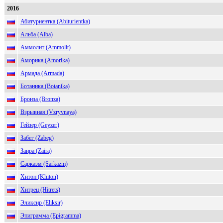
2016
Абитуриентка (Abiturientka)
Альба (Alba)
Аммолит (Ammolit)
Аморика (Amorika)
Армада (Armada)
Ботаника (Botanika)
Бронза (Bronza)
Взрывная (Vzryvnaya)
Гейзер (Geyzer)
Забег (Zabeg)
Заира (Zaira)
Сарказм (Sarkazm)
Хитон (Khiton)
Хитрец (Hitrets)
Эликсир (Eliksir)
Эпиграмма (Epigramma)