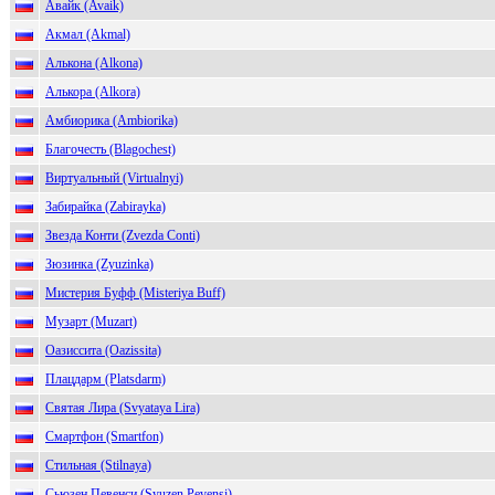
Авайк (Avaik)
Акмал (Akmal)
Алькона (Alkona)
Алькора (Alkora)
Амбиорика (Ambiorika)
Благочесть (Blagochest)
Виртуальный (Virtualnyi)
Забирайка (Zabirayka)
Звезда Конти (Zvezda Conti)
Зюзинка (Zyuzinka)
Мистерия Буфф (Misteriya Buff)
Музарт (Muzart)
Оазиссита (Oazissita)
Плацдарм (Platsdarm)
Святая Лира (Svyataya Lira)
Смартфон (Smartfon)
Стильная (Stilnaya)
Сьюзен Певенси (Syuzen Pevensi)