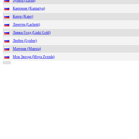
Зурита (Zurita)
Кантария (Kantariya)
Катер (Kater)
Лачетти (Lachetti)
Линки Голд (Linki Gold)
Любер (Lyuber)
Материя (Materia)
Моя Звезда (Moya Zvezda)