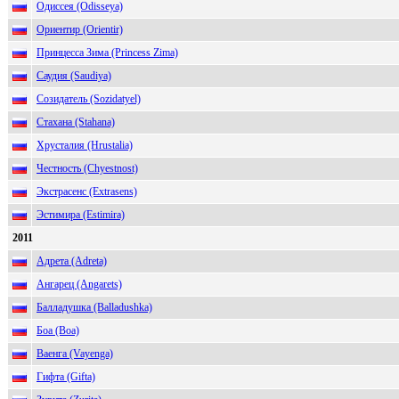
Одиссея (Odisseya)
Ориентир (Orientir)
Принцесса Зима (Princess Zima)
Саудия (Saudiya)
Созидатель (Sozidatyel)
Стахана (Stahana)
Хрусталия (Hrustalia)
Честность (Chyestnost)
Экстрасенс (Extrasens)
Эстимира (Estimira)
2011
Адрета (Adreta)
Ангарец (Angarets)
Балладушка (Balladushka)
Боа (Boa)
Ваенга (Vayenga)
Гифта (Gifta)