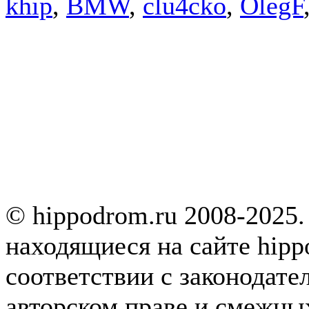
khip
,
BMW
,
clu4cko
,
OlegF
© hippodrom.ru 2008-2025.
находящиеся на сайте hipp
соответствии с законодате
авторском праве и смежны