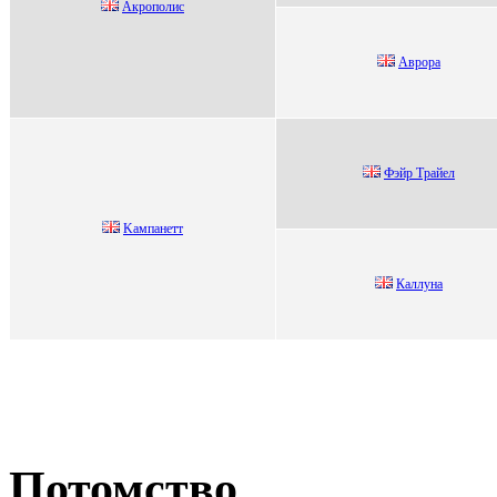
Акpoпoлиc
Аврорa
Фэйp Тpaйeл
Kaмпaнетт
Кaллунa
Потомство