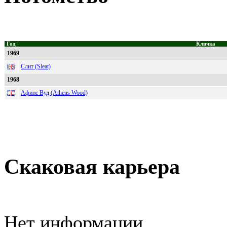
Год
Кличка
1969
Слит (Sleat)
1968
Афинс Вуд (Athens Wood)
Скаковая карьера
Нет информации