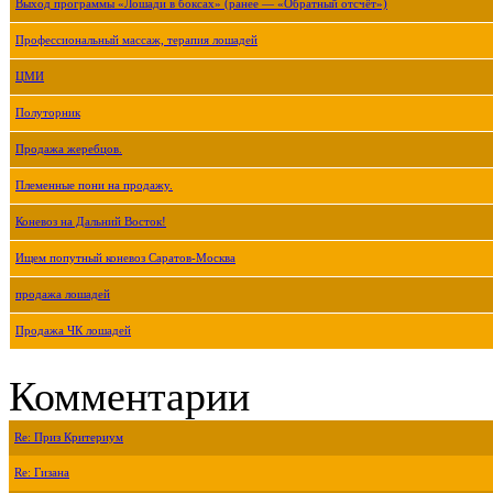
Выход программы «Лошади в боксах» (ранее — «Обратный отсчёт»)
Профессиональный массаж, терапия лошадей
ЦМИ
Полуторник
Продажа жеребцов.
Племенные пони на продажу.
Коневоз на Дальний Восток!
Ищем попутный коневоз Саратов-Москва
продажа лошадей
Продажа ЧК лошадей
Комментарии
Re: Приз Критериум
Re: Гизана