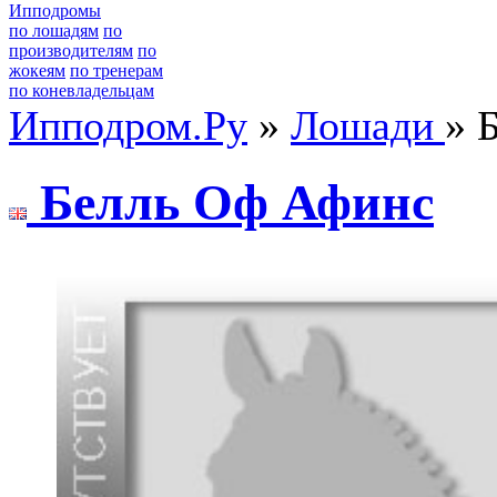
Ипподромы
по лошадям
по
производителям
по
жокеям
по тренерам
по коневладельцам
Ипподром.Ру
»
Лошади
» 
Бeлль Oф Афинс