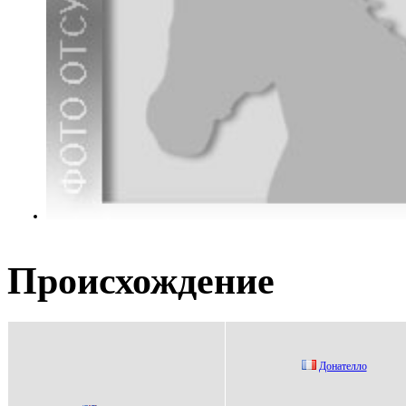
Происхождение
Донaтeлло