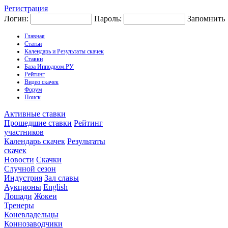
Регистрация
Логин:
Пароль:
Запомнить
Главная
Статьи
Календарь и Результаты скачек
Ставки
База Ипподром.РУ
Рейтинг
Видео скачек
Форум
Поиск
Активные ставки
Прошедшие ставки
Рейтинг
участников
Календарь скачек
Результаты
скачек
Новости
Скачки
Случной сезон
Индустрия
Зал славы
Аукционы
English
Лошади
Жокеи
Тренеры
Коневладельцы
Коннозаводчики