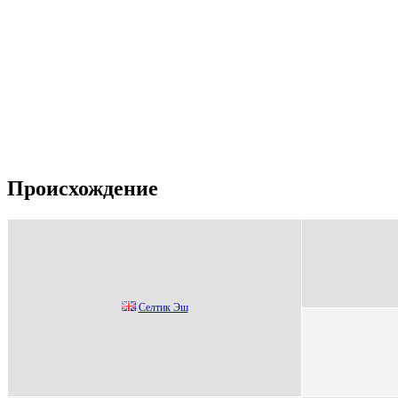
Происхождение
Сeлтик Эш