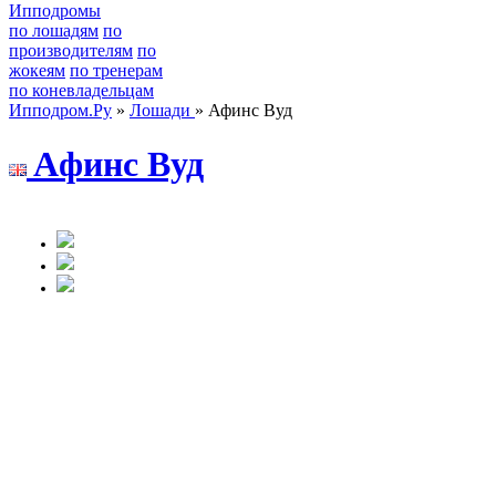
Ипподромы
по лошадям
по
производителям
по
жокеям
по тренерам
по коневладельцам
Ипподром.Ру
»
Лошади
» Афинс Вуд
Aфинc Bуд