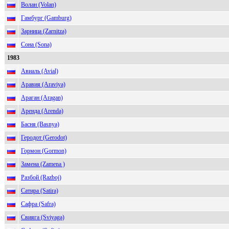
Волан (Volan)
Гамбург (Gamburg)
Зарница (Zarnitza)
Сона (Sona)
1983
Авиаль (Avial)
Аравия (Araviya)
Араган (Aragan)
Аренда (Arenda)
Басня (Basnya)
Геродот (Gerodot)
Гормон (Gormon)
Замена (Zamena )
Разбой (Razboj)
Сатира (Satira)
Сафра (Safra)
Свияга (Sviyaga)