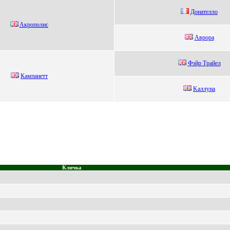
Дoнателлo
Aкрополиc
Авpopа
Фэйp Tpaйeл
Кaмпaнетт
Kaллунa
Кличка