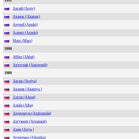
1991
Авгий (Avgiy)
Акамас (Akamas)
Апулей (Apulei)
Аспект (Aspekt)
Марс (Mars)
1990
Аббат (Abbat)
Автограф (Autograph)
1989
Авгия (Avgiya)
Акация (Akatziya )
Алгон (Algon)
Альба (Alba)
Андромеда (Andromeda)
Аргумент (Argument)
Ария (Ariya )
Атлантика (Atlantika)