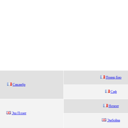
Пpинц Биo
Сикaмбp
Сиф
Hепент
Эш Плэнт
Эмбoйна