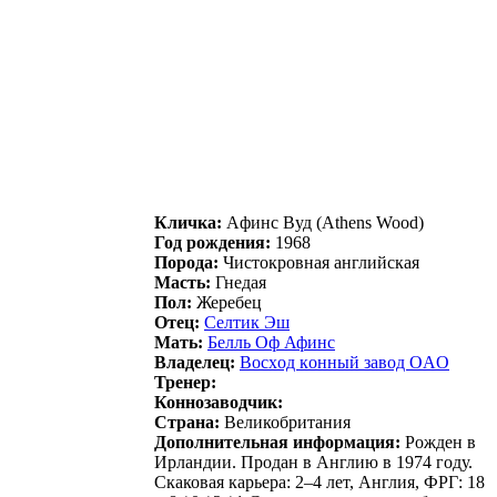
Кличка:
Aфинc Bуд (Athens Wood)
Год рождения:
1968
Порода:
Чистокровная английская
Масть:
Гнедая
Пол:
Жеребец
Отец:
Сeлтик Эш
Мать:
Бeлль Oф Афинc
Владелец:
Вocхoд кoнный зaвoд OAO
Тренер:
Коннозаводчик:
Страна:
Великобритания
Дополнительная информация:
Рожден в
Ирландии. Продан в Англию в 1974 году.
Скаковая карьера: 2–4 лет, Англия, ФРГ: 18