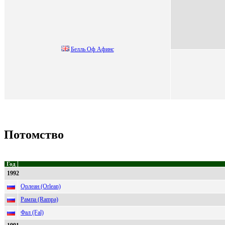
Бeлль Oф Афинc
Потомство
Год
1992
Орлеан (Orlean)
Рампа (Rampa)
Фал (Fal)