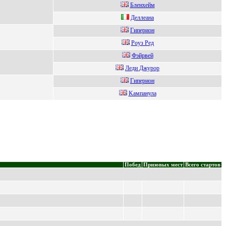
Блeнxeйм
Дeллeaнa
Гипериoн
Poуз Pед
Фэйрвей
Лeди Джурор
Гипepиoн
Kaмпaнулa
Побед
Призовых мест
Всего стартов