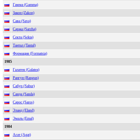
Гамма (Gamma)
Закон (Zakon)
Сава (Sava)
Саржа (Sarzha)
Секта (Sekta)
Тантал (Tantal)
Формация (Formatsia)
1985
Галатея (Galatea)
Рангун (Rangun)
Сабур (Sabur)
Санда (Sanda)
Сарос (Saros)
Эланд (Eland)
Эмаль (Emal)
1984
Агат (Agat)