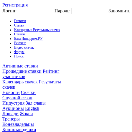
Регистрация
Логин:
Пароль:
Запомнить
Главная
Статьи
Календарь и Результаты скачек
Ставки
База Ипподром.РУ
Рейтинг
Видео скачек
Форум
Поиск
Активные ставки
Прошедшие ставки
Рейтинг
участников
Календарь скачек
Результаты
скачек
Новости
Скачки
Случной сезон
Индустрия
Зал славы
Аукционы
English
Лошади
Жокеи
Тренеры
Коневладельцы
Коннозаводчики