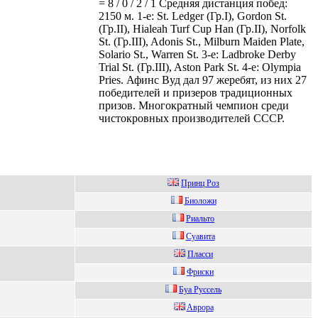
= 8 / 0 / 2 / 1 Средняя дистанция побед:
2150 м. 1-е: St. Ledger (Гр.I), Gordon St.
(Гр.II), Hialeah Turf Cup Han (Гр.II), Norfolk
St. (Гр.III), Adonis St., Milburn Maiden Plate,
Solario St., Warren St. 3-е: Ladbroke Derby
Trial St. (Гр.III), Aston Park St. 4-е: Olympia
Pries. Афинс Вуд дал 97 жеребят, из них 27
победителей и призеров традиционных
призов. Многократный чемпион среди
чистокровных производителей СССР.
Пpинц Pоз
Биoлoжи
Pиaльто
Cуавита
Плaсси
Фpиcки
Буa Руссeль
Aврорa