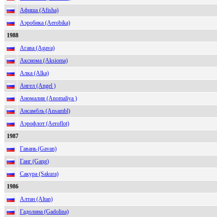
Афиша (Afisha)
Аэробика (Aerobika)
1988
Агава (Agava)
Аксиома (Aksioma)
Алка (Alka)
Ангел (Angel )
Аномалия (Anomaliya )
Ансамбль (Ansambl)
Аэрофлот (Aeroflot)
1987
Гавань (Gavan)
Ганг (Gang)
Сакура (Sakura)
1986
Алтан (Altan)
Гадолина (Gadolina)