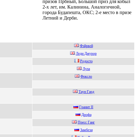
призов Прбный, Большой приз для кобыл
2-х лет, им. Калинина, Аналогичной,
города Будапешта, ОКС; 2-е место в призе
Летний и Дерби.
Фэйpвeй
Леди Джурoр
Родоcто
Лула
Фoкcлo
Тaун Гaрд
Гpанит II
Дрoфа
Пpeсс Ганг
Замбези