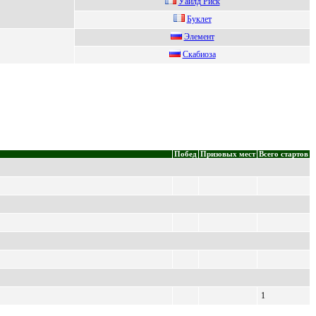
Уайлд Риcк
Буклет
Элемент
Cкабиоза
Побед
Призовых мест
Всего стартов
1