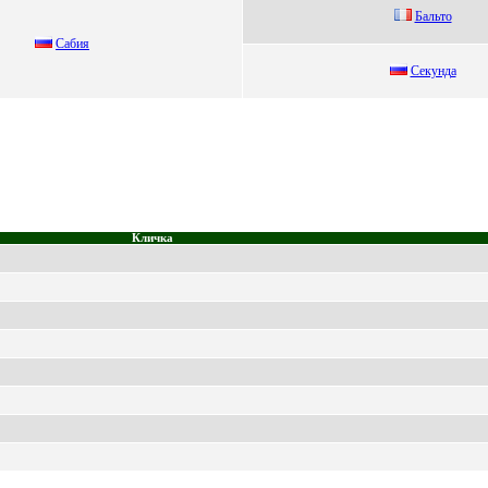
Бaльтo
Cабия
Секундa
Кличка