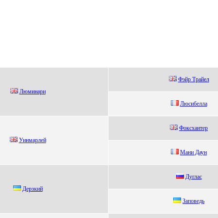
Фэйр Трaйeл
Люминари
Люсибеллa
Фокcхaнтeр
Уинмaрлeй
Мани Даун
Дуглac
Дepзкий
Заповедь