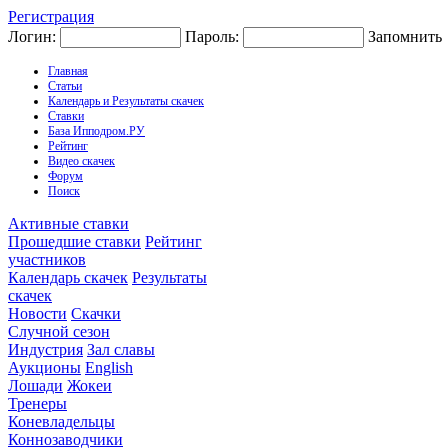
Регистрация
Логин:
Пароль:
Запомнить
Главная
Статьи
Календарь и Результаты скачек
Ставки
База Ипподром.РУ
Рейтинг
Видео скачек
Форум
Поиск
Активные ставки
Прошедшие ставки
Рейтинг
участников
Календарь скачек
Результаты
скачек
Новости
Скачки
Случной сезон
Индустрия
Зал славы
Аукционы
English
Лошади
Жокеи
Тренеры
Коневладельцы
Коннозаводчики