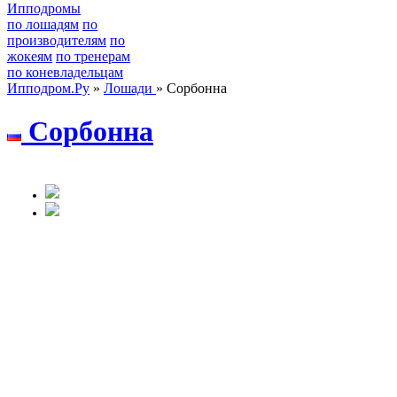
Ипподромы
по лошадям
по
производителям
по
жокеям
по тренерам
по коневладельцам
Ипподром.Ру
»
Лошади
» Сорбонна
Cоpбонна