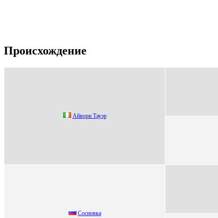
Происхождение
Айвopи Тауэp
Сосновкa