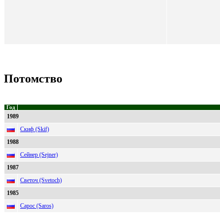
Потомство
Год
1989
Скиф (Skif)
1988
Сейнер (Sejner)
1987
Светоч (Svetoch)
1985
Сарос (Saros)