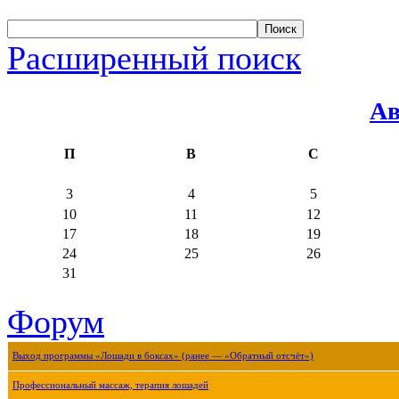
Расширенный поиск
Ав
П
В
С
3
4
5
10
11
12
17
18
19
24
25
26
31
Форум
Выход программы «Лошади в боксах» (ранее — «Обратный отсчёт»)
Профессиональный массаж, терапия лошадей