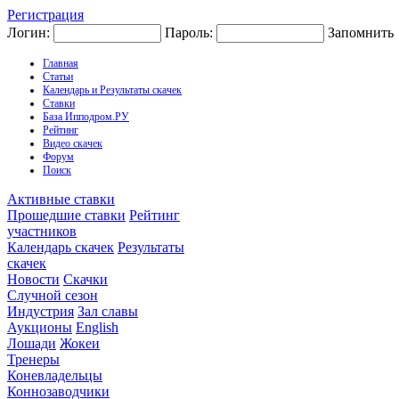
Регистрация
Логин:
Пароль:
Запомнить
Главная
Статьи
Календарь и Результаты скачек
Ставки
База Ипподром.РУ
Рейтинг
Видео скачек
Форум
Поиск
Активные ставки
Прошедшие ставки
Рейтинг
участников
Календарь скачек
Результаты
скачек
Новости
Скачки
Случной сезон
Индустрия
Зал славы
Аукционы
English
Лошади
Жокеи
Тренеры
Коневладельцы
Коннозаводчики