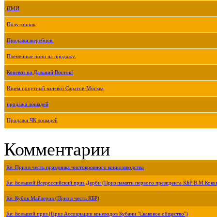
ЦМИ
Полуторник
Продажа жеребцов.
Племенные пони на продажу.
Коневоз на Дальний Восток!
Ищем попутный коневоз Саратов-Москва
продажа лошадей
Продажа ЧК лошадей
Комментарии
Re: Приз в честь праздника чистокровного коннозаводства
Re: Большой Всероссийский приз Дерби (Приз памяти первого президента КБР В.М.Коко
Re: Кубок Майлеров (Приз в честь КБР)
Re: Большой приз (Приз Ассоциации коневодов Кубани "Скаковое общество")