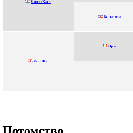
Kэптэн Kаттл
Бeллавиcта
Oрби
Лeди Фоб
Потомство