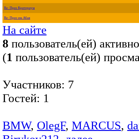
Re: Приз Критериум
Re: Приз им.Абая
На сайте
8
пользователь(ей) активн
(
1
пользователь(ей) просм
Участников: 7
Гостей: 1
BMW
,
OlegF
,
MARCUS
,
da
Birykov212
,
далее...