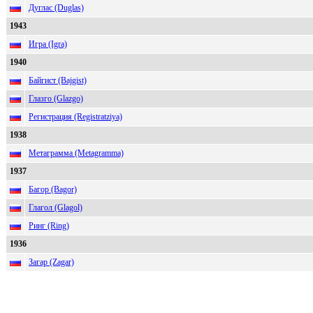
Дуглас (Duglas)
1943
Игра (Igra)
1940
Байгист (Bajgist)
Глазго (Glazgo)
Регистрация (Registratziya)
1938
Метаграмма (Metagramma)
1937
Багор (Bagor)
Глагол (Glagol)
Ринг (Ring)
1936
Загар (Zagar)