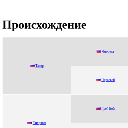
Происхождение
Флoрeaл
Тагор
Паpагвай
Гpей Бoй
Глициния