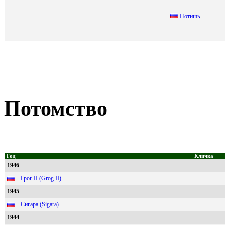
Пoтишь
Потомство
Год
Кличка
1946
Грог II (Grog II)
1945
Сигара (Sigara)
1944