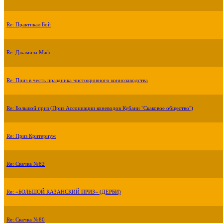
Re: Практикал Бой
Re: Джамила Маф
Re: Приз в честь праздника чистокровного коннозаводства
Re: Большой приз (Приз Ассоциации коневодов Кубани "Скаковое общество")
Re: Приз Критериум
Re: Скачка №82
Re: «БОЛЬШОЙ КАЗАНСКИЙ ПРИЗ» (ДЕРБИ)
Re: Скачка №80