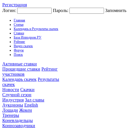
Регистрация
Логин:
Пароль:
Запомнить
Главная
Статьи
Календарь и Результаты скачек
Ставки
База Ипподром.РУ
Рейтинг
Видео скачек
Форум
Поиск
Активные ставки
Прошедшие ставки
Рейтинг
участников
Календарь скачек
Результаты
скачек
Новости
Скачки
Случной сезон
Индустрия
Зал славы
Аукционы
English
Лошади
Жокеи
Тренеры
Коневладельцы
Коннозаводчики