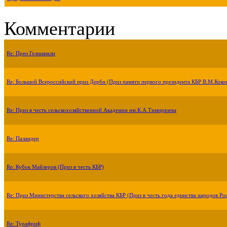
Комментарии
Re: Приз Гелишикли
Re: Большой Всероссийский приз Дерби (Приз памяти первого президента КБР В.М.Коко
Re: Приз в честь сельскохозяйственной Академии им.К.А.Тимирязева
Re: Паландер
Re: Кубок Майлеров (Приз в честь КБР)
Re: Приз Министерства сельского хозяйства КБР (Приз в честь года единства народов Ро
Re: Турафриф