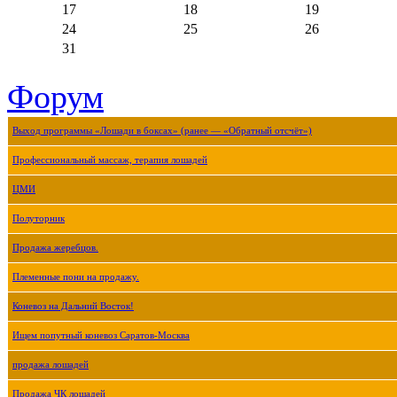
17
18
19
24
25
26
31
Форум
Выход программы «Лошади в боксах» (ранее — «Обратный отсчёт»)
Профессиональный массаж, терапия лошадей
ЦМИ
Полуторник
Продажа жеребцов.
Племенные пони на продажу.
Коневоз на Дальний Восток!
Ищем попутный коневоз Саратов-Москва
продажа лошадей
Продажа ЧК лошадей