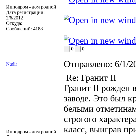
Ипподром - дом родной
Дата регистрации:
2/6/2012
Откуда:
Сообщений:
4188
0
0
Отправлено:
6/1/2
Nadir
Re: Гранит II
Гранит II рожден 
заводе. Это был 
белыми отметинами
строгого характер
класс, выиграв п
Ипподром - дом родной