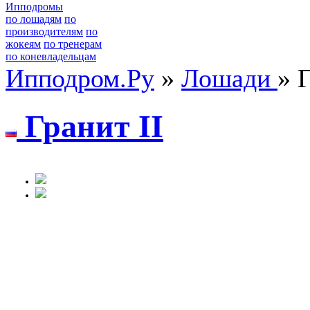
Ипподромы
по лошадям
по
производителям
по
жокеям
по тренерам
по коневладельцам
Ипподром.Ру
»
Лошади
» 
Гранит II