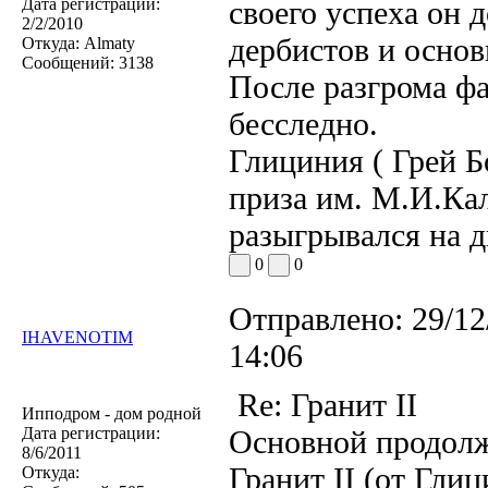
Дата регистрации:
своего успеха он 
2/2/2010
дербистов и осно
Откуда:
Almaty
Сообщений:
3138
После разгрома фа
бесследно.
Глициния ( Грей Б
приза им. М.И.Ка
разыгрывался на 
0
0
Отправлено:
29/12
IHAVENOTIM
14:06
Re: Гранит II
Ипподром - дом родной
Дата регистрации:
Основной продолж
8/6/2011
Гранит II (от Гли
Откуда: