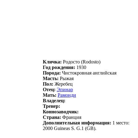
Кличка:
Рoдocтo (Rodosto)
Год рождения:
1930
Порода:
Чистокровная английская
Масть:
Рыжая
Пол:
Жеребец
Отец:
Эпинap
Мать:
Рaмoнди
Владелец:
Тренер:
Коннозаводчик:
Страна:
Франция
Дополнительная информация:
1 место:
2000 Guineas S. G.1 (GB).