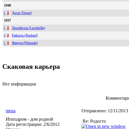
1940
Догат (Dogat)
1937
Люсибелла (Luciebella)
Рафаэль (Raphael)
Финула (Phinoola)
Скаковая карьера
Нет информации
Комментари
mena
Отправлено:
12/11/2013
Ипподром - дом родной
Re: Родосто
Дата регистрации:
2/6/2012