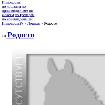
Ипподромы
по лошадям
по
производителям
по
жокеям
по тренерам
по коневладельцам
Ипподром.Ру
»
Лошади
» Родосто
Рoдocтo