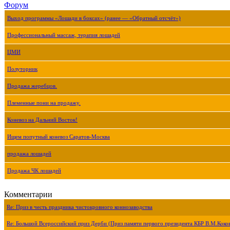
Форум
Выход программы «Лошади в боксах» (ранее — «Обратный отсчёт»)
Профессиональный массаж, терапия лошадей
ЦМИ
Полуторник
Продажа жеребцов.
Племенные пони на продажу.
Коневоз на Дальний Восток!
Ищем попутный коневоз Саратов-Москва
продажа лошадей
Продажа ЧК лошадей
Комментарии
Re: Приз в честь праздника чистокровного коннозаводства
Re: Большой Всероссийский приз Дерби (Приз памяти первого президента КБР В.М.Коко