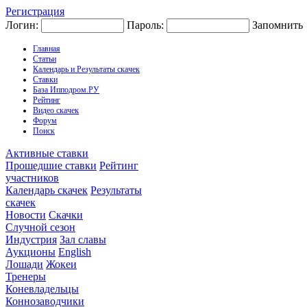
Регистрация
Логин:
Пароль:
Запомнить
Главная
Статьи
Календарь и Результаты скачек
Ставки
База Ипподром.РУ
Рейтинг
Видео скачек
Форум
Поиск
Активные ставки
Прошедшие ставки
Рейтинг
участников
Календарь скачек
Результаты
скачек
Новости
Скачки
Случной сезон
Индустрия
Зал славы
Аукционы
English
Лошади
Жокеи
Тренеры
Коневладельцы
Коннозаводчики