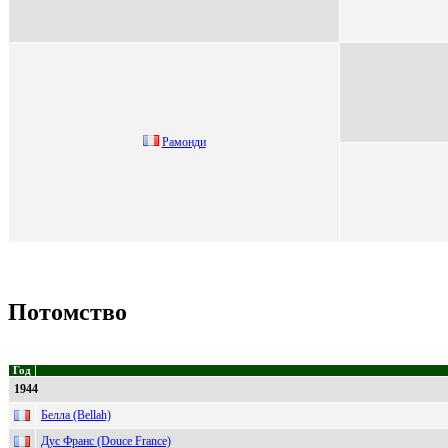
Рaмoнди
Потомство
Год
1944
Белла (Bellah)
Дус Франс (Douce France)