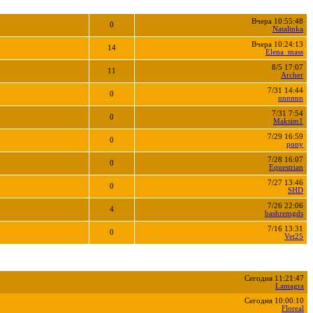
Вчера 10:55:48
0
Natalinka
Вчера 10:24:13
14
Elena_mass
8/5 17:07
11
Archer
7/31 14:44
0
nnnnnn
7/31 7:54
0
Maksim1
7/29 16:59
0
pony
7/28 16:07
0
Equestrian
7/27 13:46
0
SHD
7/26 22:06
4
bashremgds
7/16 13:31
0
Vet25
Сегодня 11:21:47
Lamagra
Сегодня 10:00:10
Floreal