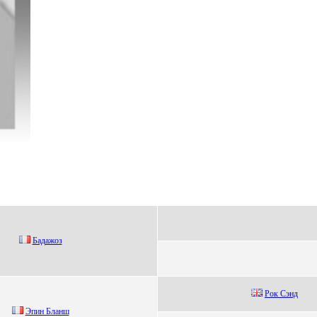
Бадажoз
Pок Cэнд
Эпин Бланш