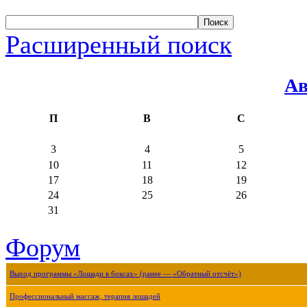
Расширенный поиск
Ав
П
В
С
3
4
5
10
11
12
17
18
19
24
25
26
31
Форум
Выход программы «Лошади в боксах» (ранее — «Обратный отсчёт»)
Профессиональный массаж, терапия лошадей