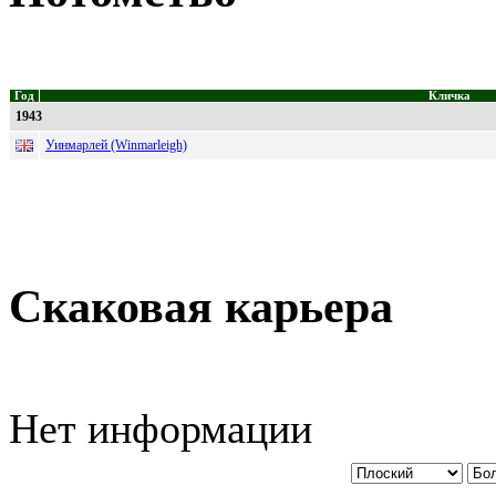
Год
Кличка
1943
Уинмарлей (Winmarleigh)
Скаковая карьера
Нет информации