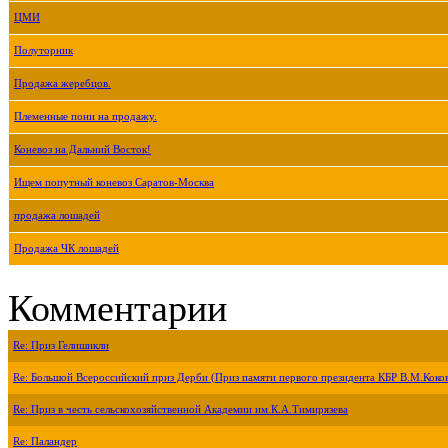
ЦМИ
Полуторник
Продажа жеребцов.
Племенные пони на продажу.
Коневоз на Дальний Восток!
Ищем попутный коневоз Саратов-Москва
продажа лошадей
Продажа ЧК лошадей
Комментарии
Re: Приз Гелишикли
Re: Большой Всероссийский приз Дерби (Приз памяти первого президента КБР В.М.Коко
Re: Приз в честь сельскохозяйственной Академии им.К.А.Тимирязева
Re: Паландер