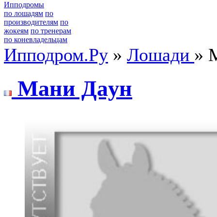
Ипподромы
по лошадям
по
производителям
по
жокеям
по тренерам
по коневладельцам
Ипподром.Ру
»
Лошади
» 
Maни Дaун