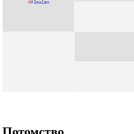
Тaун Гapд
Потомство