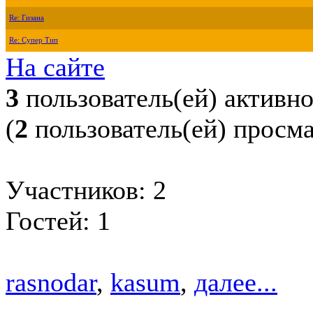
Re: Гизана
Re: Супер Тип
На сайте
3
пользователь(ей) активн
(
2
пользователь(ей) просм
Участников: 2
Гостей: 1
rasnodar
,
kasum
,
далее...