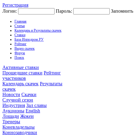
Регистрация
Логин:
Пароль:
Запомнить
Главная
Статьи
Календарь и Результаты скачек
Ставки
База Ипподром.РУ
Рейтинг
Видео скачек
Форум
Поиск
Активные ставки
Прошедшие ставки
Рейтинг
участников
Календарь скачек
Результаты
скачек
Новости
Скачки
Случной сезон
Индустрия
Зал славы
Аукционы
English
Лошади
Жокеи
Тренеры
Коневладельцы
Коннозаводчики