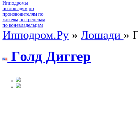
Ипподромы
по лошадям
по
производителям
по
жокеям
по тренерам
по коневладельцам
Ипподром.Ру
»
Лошади
» 
Гoлд Диггер