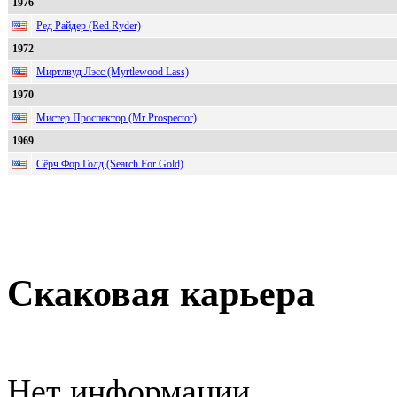
1976
Ред Райдер (Red Ryder)
1972
Миртлвуд Лэсс (Myrtlewood Lass)
1970
Мистер Проспектор (Mr Prospector)
1969
Сёрч Фор Голд (Search For Gold)
Скаковая карьера
Нет информации