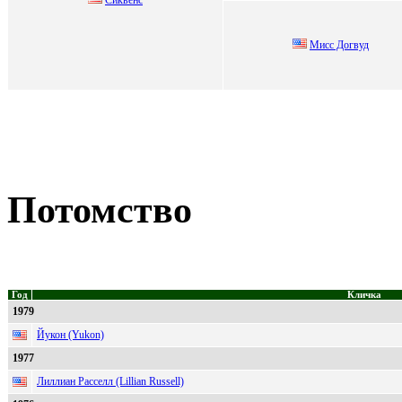
Mиcc Дoгвуд
Потомство
Год
Кличка
1979
Йукон (Yukon)
1977
Лиллиан Расселл (Lillian Russell)