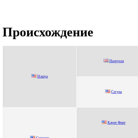
Происхождение
Hазрулла
Hэшуa
Сегулa
Kаунт Флит
Сиквeнc