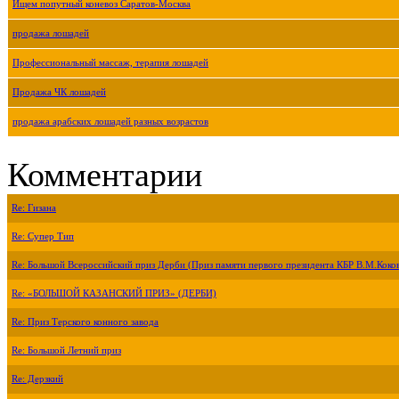
Ищем попутный коневоз Саратов-Москва
продажа лошадей
Профессиональный массаж, терапия лошадей
Продажа ЧК лошадей
продажа арабских лошадей разных возрастов
Комментарии
Re: Гизана
Re: Супер Тип
Re: Большой Всероссийский приз Дерби (Приз памяти первого президента КБР В.М.Коко
Re: «БОЛЬШОЙ КАЗАНСКИЙ ПРИЗ» (ДЕРБИ)
Re: Приз Терского конного завода
Re: Большой Летний приз
Re: Дерзкий