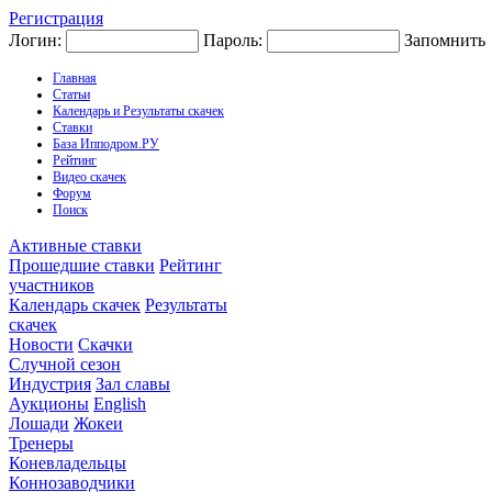
Регистрация
Логин:
Пароль:
Запомнить
Главная
Статьи
Календарь и Результаты скачек
Ставки
База Ипподром.РУ
Рейтинг
Видео скачек
Форум
Поиск
Активные ставки
Прошедшие ставки
Рейтинг
участников
Календарь скачек
Результаты
скачек
Новости
Скачки
Случной сезон
Индустрия
Зал славы
Аукционы
English
Лошади
Жокеи
Тренеры
Коневладельцы
Коннозаводчики