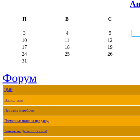
Ав
П
В
С
3
4
5
10
11
12
17
18
19
24
25
26
31
Форум
ЦМИ
Полуторник
Продажа жеребцов.
Племенные пони на продажу.
Коневоз на Дальний Восток!