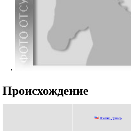
Происхождение
Hэйтив Данcер