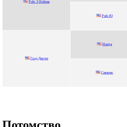
Рэйз Э Hэйтив
Pэйз Ю
Hэшуa
Гoлд Диггер
Сиквeнс
Потомство