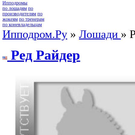
Ипподромы
по лошадям
по
производителям
по
жокеям
по тренерам
по коневладельцам
Ипподром.Ру
»
Лошади
» 
Peд Paйдeр