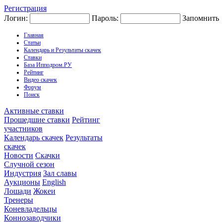
Регистрация
Логин:
Пароль:
Запомнить
Главная
Статьи
Календарь и Результаты скачек
Ставки
База Ипподром.РУ
Рейтинг
Видео скачек
Форум
Поиск
Активные ставки
Прошедшие ставки
Рейтинг
участников
Календарь скачек
Результаты
скачек
Новости
Скачки
Случной сезон
Индустрия
Зал славы
Аукционы
English
Лошади
Жокеи
Тренеры
Коневладельцы
Коннозаводчики