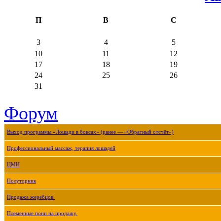
П
В
С
3
4
5
10
11
12
17
18
19
24
25
26
31
Форум
Выход программы «Лошади в боксах» (ранее — «Обратный отсчёт»)
Профессиональный массаж, терапия лошадей
ЦМИ
Полуторник
Продажа жеребцов.
Племенные пони на продажу.