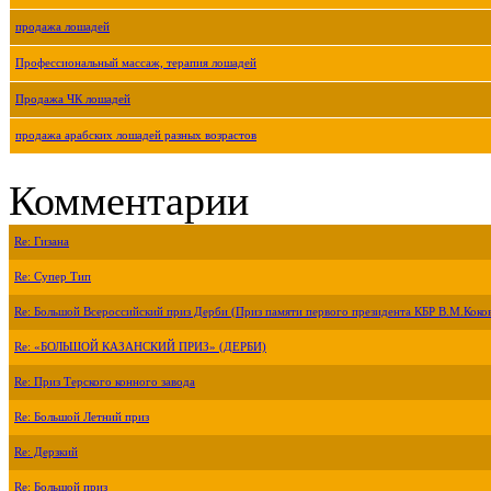
продажа лошадей
Профессиональный массаж, терапия лошадей
Продажа ЧК лошадей
продажа арабских лошадей разных возрастов
Комментарии
Re: Гизана
Re: Супер Тип
Re: Большой Всероссийский приз Дерби (Приз памяти первого президента КБР В.М.Коко
Re: «БОЛЬШОЙ КАЗАНСКИЙ ПРИЗ» (ДЕРБИ)
Re: Приз Терского конного завода
Re: Большой Летний приз
Re: Дерзкий
Re: Большой приз