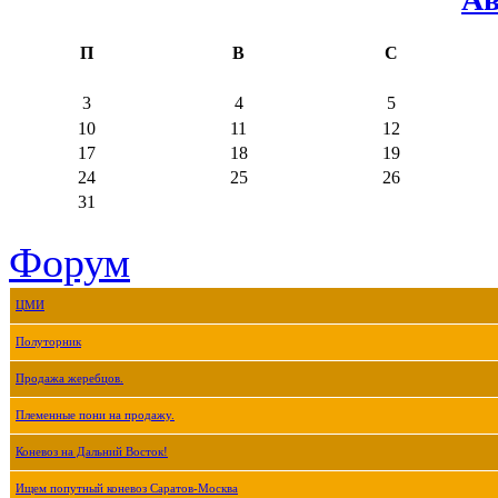
П
В
С
3
4
5
10
11
12
17
18
19
24
25
26
31
Форум
ЦМИ
Полуторник
Продажа жеребцов.
Племенные пони на продажу.
Коневоз на Дальний Восток!
Ищем попутный коневоз Саратов-Москва