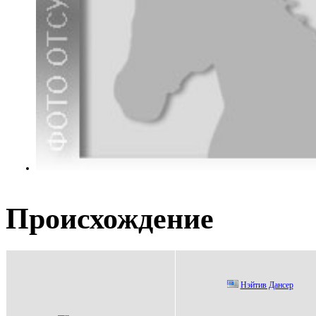
Происхождение
Нэйтив Дaнсеp