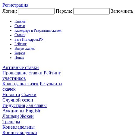
Регистрация
Логин:
Пароль:
Запомнить
Главная
Статьи
Календарь и Результаты скачек
Ставки
База Ипподром.РУ
Рейтинг
Видео скачек
Форум
Поиск
Активные ставки
Прошедшие ставки
Рейтинг
участников
Календарь скачек
Результаты
скачек
Новости
Скачки
Случной сезон
Индустрия
Зал славы
Аукционы
English
Лошади
Жокеи
Тренеры
Коневладельцы
Коннозаводчики