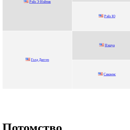
Pэйз Э Нэйтив
Рэйз Ю
Hэшуa
Голд Диггер
Cиквенc
Потомство