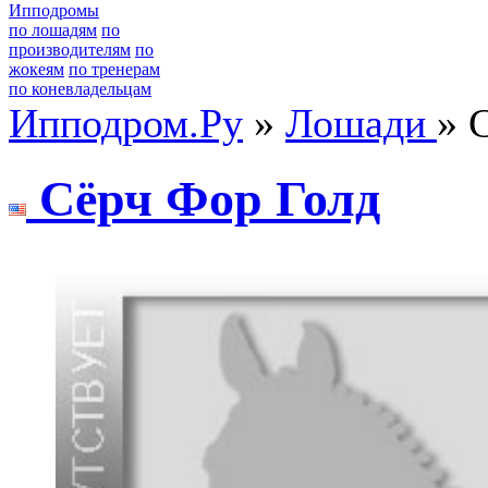
Ипподромы
по лошадям
по
производителям
по
жокеям
по тренерам
по коневладельцам
Ипподром.Ру
»
Лошади
» 
Cёрч Фор Голд