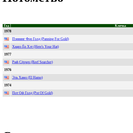
Год
Кличка
1978
Пэннинг Фор Голд (Panning For Gold)
Хиарз Ёр Хэт (Here's Your Hat)
1977
Риф Сёрчер (Reef Searcher)
1976
Эль Хамо (El Hamo)
1974
Пот Оф Голд (Pot Of Gold)