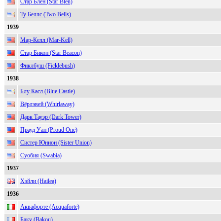
Стар Блен (Star Blen)
Ту Беллс (Two Bells)
1939
Мар-Келл (Mar-Kell)
Стар Бикон (Star Beacon)
Фиклбуш (Ficklebush)
1938
Блу Касл (Blue Castle)
Вёрлэвей (Whirlaway)
Дарк Тауэр (Dark Tower)
Прауд Уан (Proud One)
Систер Юнион (Sister Union)
Суобия (Swabia)
1937
Хэйли (Hailea)
1936
Аквафорте (Acquaforte)
Баку (Bakou)