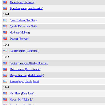
Флай Эуэй (Fly Away)
Фри Америка (Free America)
1944
Джет Пайлот (Jet Pilot)
Джэйн Гэйл (Jane Gail)
Мэблен (Mablen)
Фёвент (Fervent)
1943
Сайентифико (Cientifico )
1942
Дарби Дьюндин (Darby Dunedin)
Мисс Рашин (Miss Rushin)
Модел Бьюти (Model Beauty)
Хемисфеар (Hemisphere)
1940
Изи Лэсс (Easy Lass)
Нелли Эл (Nellie L.)