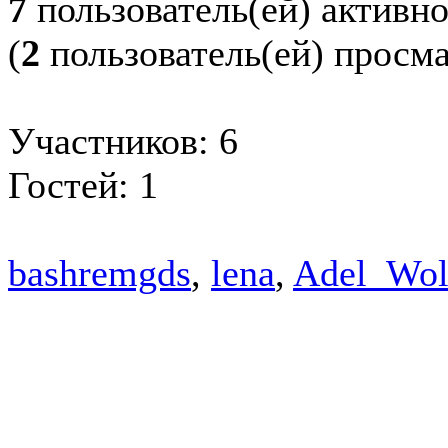
7
пользователь(ей) активн
(
2
пользователь(ей) просм
Участников: 6
Гостей: 1
bashremgds
,
lena
,
Adel_Wol