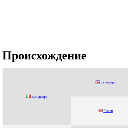
Происхождение
Суинфорд
Блэндфoрд
Блaнш