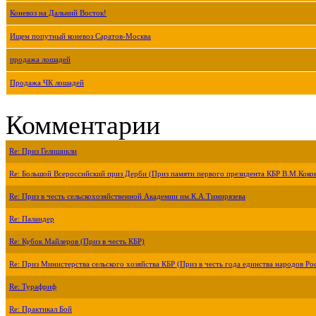
Коневоз на Дальний Восток!
Ищем попутный коневоз Саратов-Москва
продажа лошадей
Продажа ЧК лошадей
Комментарии
Re: Приз Гелишикли
Re: Большой Всероссийский приз Дерби (Приз памяти первого президента КБР В.М.Коко
Re: Приз в честь сельскохозяйственной Академии им.К.А.Тимирязева
Re: Паландер
Re: Кубок Майлеров (Приз в честь КБР)
Re: Приз Министерства сельского хозяйства КБР (Приз в честь года единства народов Ро
Re: Турафриф
Re: Практикал Бой