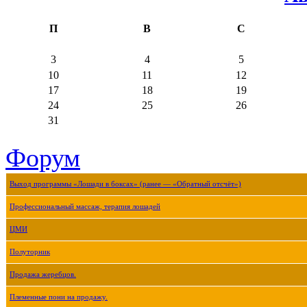
П
В
С
3
4
5
10
11
12
17
18
19
24
25
26
31
Форум
Выход программы «Лошади в боксах» (ранее — «Обратный отсчёт»)
Профессиональный массаж, терапия лошадей
ЦМИ
Полуторник
Продажа жеребцов.
Племенные пони на продажу.