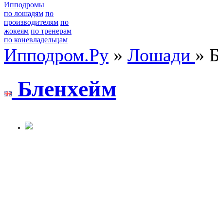
Ипподромы
по лошадям
по
производителям
по
жокеям
по тренерам
по коневладельцам
Ипподром.Ру
»
Лошади
» 
Бленxейм