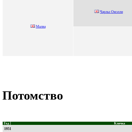
Чарльз Oмэлли
Малва
Потомство
Год
Кличка
1951