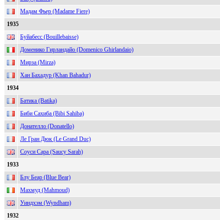
Мадам Фьер (Madame Fiere)
1935
Буйабесс (Bouillebaisse)
Доменико Гирландайо (Domenico Ghirlandaio)
Мирза (Mirza)
Хан Бахадур (Khan Bahadur)
1934
Батика (Batika)
Биби Сахиба (Bibi Sahiba)
Донателло (Donatello)
Ле Гран Дюк (Le Grand Duc)
Соуси Сара (Saucy Sarah)
1933
Блу Беар (Blue Bear)
Махмуд (Mahmoud)
Уиндхэм (Wyndham)
1932