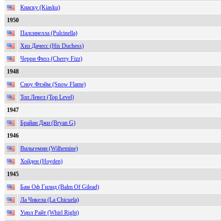
Киаску (Kiasku)
1950
Палсинелла (Pulcinella)
Хиз Дачесс (His Duchess)
Черри Физз (Cherry Fizz)
1948
Сноу Флэйм (Snow Flame)
Топ Левел (Top Level)
1947
Брайан Джи (Bryan G)
1946
Вильгемин (Wilhemine)
Хойден (Hoyden)
1945
Бам Оф Гилид (Balm Of Gilead)
Ла Чикела (La Chicuela)
Уирл Райт (Whirl Right)