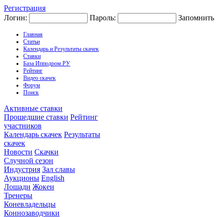
Регистрация
Логин:
Пароль:
Запомнить
Главная
Статьи
Календарь и Результаты скачек
Ставки
База Ипподром.РУ
Рейтинг
Видео скачек
Форум
Поиск
Активные ставки
Прошедшие ставки
Рейтинг
участников
Календарь скачек
Результаты
скачек
Новости
Скачки
Случной сезон
Индустрия
Зал славы
Аукционы
English
Лошади
Жокеи
Тренеры
Коневладельцы
Коннозаводчики