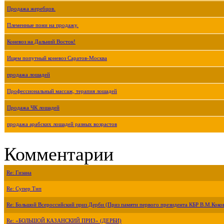
Продажа жеребцов.
Племенные пони на продажу.
Коневоз на Дальний Восток!
Ищем попутный коневоз Саратов-Москва
продажа лошадей
Профессиональный массаж, терапия лошадей
Продажа ЧК лошадей
продажа арабских лошадей разных возрастов
Комментарии
Re: Гизана
Re: Супер Тип
Re: Большой Всероссийский приз Дерби (Приз памяти первого президента КБР В.М.Коко
Re: «БОЛЬШОЙ КАЗАНСКИЙ ПРИЗ» (ДЕРБИ)