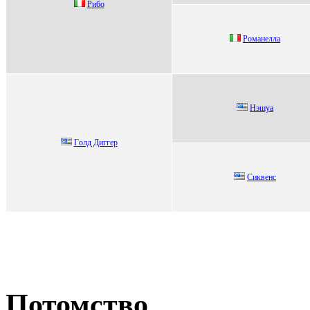
Рибо
Pомaнeллa
Hэшуа
Гoлд Диггеp
Сиквeнс
Потомство