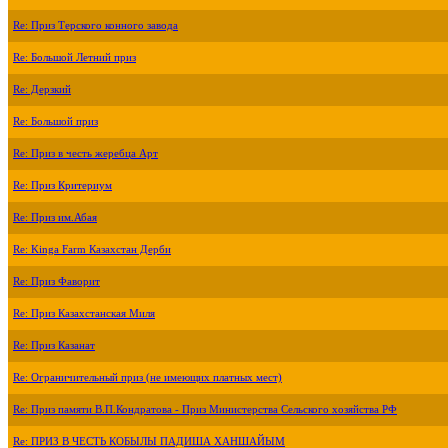
Re: Приз Терского конного завода
Re: Большой Летний приз
Re: Дерзкий
Re: Большой приз
Re: Приз в честь жеребца Арт
Re: Приз Критериум
Re: Приз им.Абая
Re: Kinga Farm Казахстан Дерби
Re: Приз Фаворит
Re: Приз Казахстанская Миля
Re: Приз Казанат
Re: Ограничительный приз (не имеющих платных мест)
Re: Приз памяти В.П.Кондратова - Приз Министерства Сельского хозяйства РФ
Re: ПРИЗ В ЧЕСТЬ КОБЫЛЫ ПАДИША ХАНШАЙЫМ