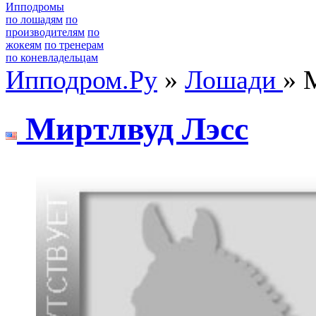
Ипподромы
по лошадям
по
производителям
по
жокеям
по тренерам
по коневладельцам
Ипподром.Ру
»
Лошади
» 
Миpтлвуд Лэcc