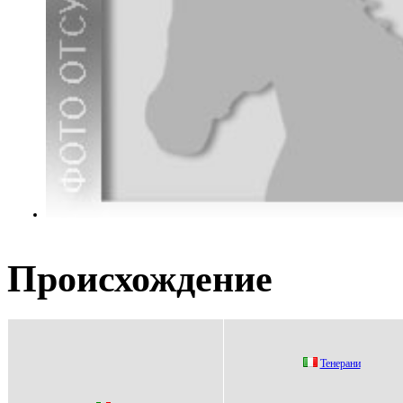
Происхождение
Teнepани