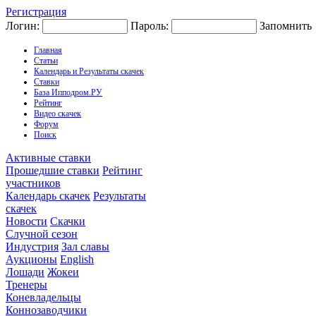
Регистрация
Логин:
Пароль:
Запомнить
Главная
Статьи
Календарь и Результаты скачек
Ставки
База Ипподром.РУ
Рейтинг
Видео скачек
Форум
Поиск
Активные ставки
Прошедшие ставки
Рейтинг
участников
Календарь скачек
Результаты
скачек
Новости
Скачки
Случной сезон
Индустрия
Зал славы
Аукционы
English
Лошади
Жокеи
Тренеры
Коневладельцы
Коннозаводчики