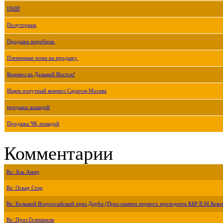
ЦМИ
Полуторник
Продажа жеребцов.
Племенные пони на продажу.
Коневоз на Дальний Восток!
Ищем попутный коневоз Саратов-Москва
продажа лошадей
Продажа ЧК лошадей
Комментарии
Re: Аль Амир
Re: Оскар Стар
Re: Большой Всероссийский приз Дерби (Приз памяти первого президента КБР В.М.Коко
Re: Приз Гелишикли