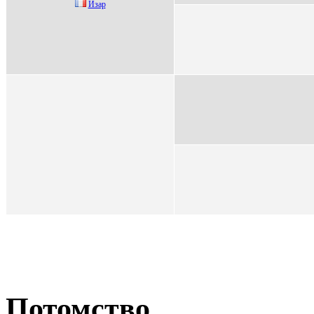
Изаp
Потомство