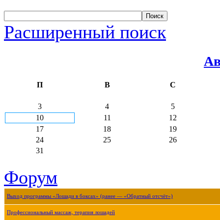
Расширенный поиск
Ав
П
В
С
3
4
5
10
11
12
17
18
19
24
25
26
31
Форум
Выход программы «Лошади в боксах» (ранее — «Обратный отсчёт»)
Профессиональный массаж, терапия лошадей