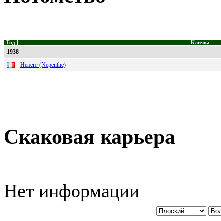
Год
Кличка
1938
Непент (Nepenthe)
Скаковая карьера
Нет информации