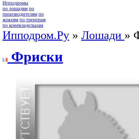
Ипподромы
по лошадям
по
производителям
по
жокеям
по тренерам
по коневладельцам
Ипподром.Ру
»
Лошади
» 
Фриски