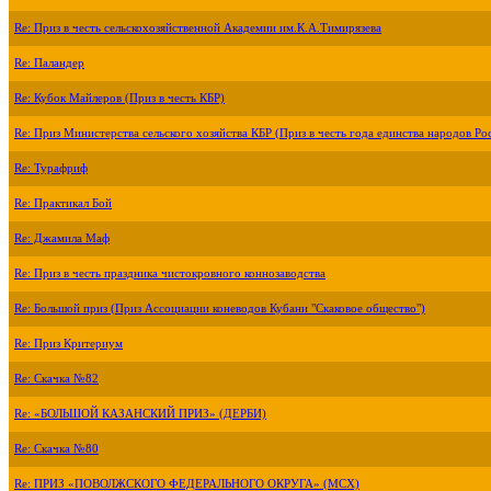
Re: Приз в честь сельскохозяйственной Академии им.К.А.Тимирязева
Re: Паландер
Re: Кубок Майлеров (Приз в честь КБР)
Re: Приз Министерства сельского хозяйства КБР (Приз в честь года единства народов Ро
Re: Турафриф
Re: Практикал Бой
Re: Джамила Маф
Re: Приз в честь праздника чистокровного коннозаводства
Re: Большой приз (Приз Ассоциации коневодов Кубани "Скаковое общество")
Re: Приз Критериум
Re: Скачка №82
Re: «БОЛЬШОЙ КАЗАНСКИЙ ПРИЗ» (ДЕРБИ)
Re: Скачка №80
Re: ПРИЗ «ПОВОЛЖСКОГО ФЕДЕРАЛЬНОГО ОКРУГА» (МСХ)