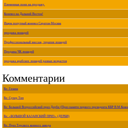
Племенные пони на продажу.
Коневоз на Дальний Восток!
Ищем попутный коневоз Саратов-Москва
продажа лошадей
Профессиональный массаж, терапия лошадей
Продажа ЧК лошадей
продажа арабских лошадей разных возрастов
Комментарии
Re: Гизана
Re: Супер Тип
Re: Большой Всероссийский приз Дерби (Приз памяти первого президента КБР В.М.Коко
Re: «БОЛЬШОЙ КАЗАНСКИЙ ПРИЗ» (ДЕРБИ)
Re: Приз Терского конного завода