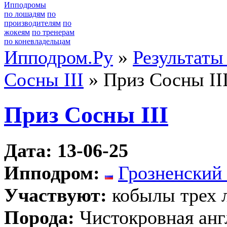
Ипподромы
по лошадям
по
производителям
по
жокеям
по тренерам
по коневладельцам
Ипподром.Ру
»
Результаты
Сосны III
» Приз Сосны II
Приз Сосны III
Дата: 13-06-25
Ипподром:
Грозненский 
Участвуют:
кобылы трех 
Порода:
Чистокровная анг