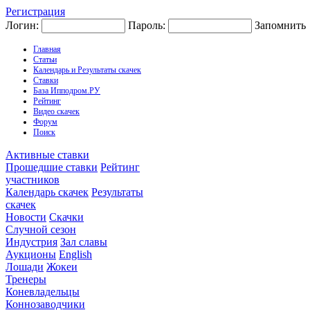
Регистрация
Логин:
Пароль:
Запомнить
Главная
Статьи
Календарь и Результаты скачек
Ставки
База Ипподром.РУ
Рейтинг
Видео скачек
Форум
Поиск
Активные ставки
Прошедшие ставки
Рейтинг
участников
Календарь скачек
Результаты
скачек
Новости
Скачки
Случной сезон
Индустрия
Зал славы
Аукционы
English
Лошади
Жокеи
Тренеры
Коневладельцы
Коннозаводчики