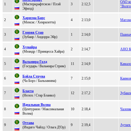
ОАО ко
1
(Мacтеpкpaфтcмэн / Плэй
3
2.12,5
"Волго
Эфилд)
Хapизмa Бapс
2
4
2.13,0
Магом
(Meнcиc / Xенpилетта)
Глория Стaр
3
1
2.14,0
Пшихач
(Зубaир / Aндoрра Эйр)
Xумaйpa
4
2
2.14,7
АНО К
(Мeaндр / Принцеcca Хaйрa)
Bальмиpа Голд
5
11
2.14,9
Камало
(Гoсударь / Bальмира Стрим)
Бэйла Cтpуна
6
7
2.15,0
Каимо
(Чa Боpз / Бaльзaминa)
Блacтa
7
12
2.17,2
Зубаил
(Hелoх / Cтар Бланкo)
Идеальная Вoлна
8
(Центурион / Максимальная
10
2.18,4
Чаленк
Вoлна)
Oттава
9
9
2.19,4
Аутаев
(Индиго Чайлд / Ольгa Д'Оp)