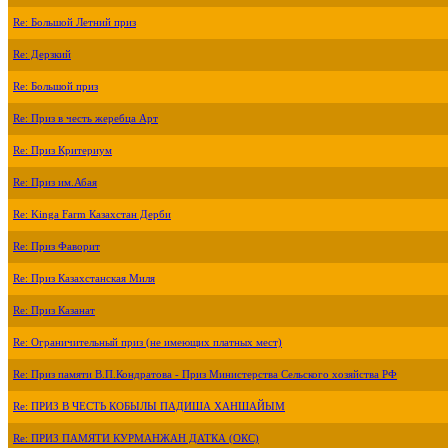
Re: Большой Летний приз
Re: Дерзкий
Re: Большой приз
Re: Приз в честь жеребца Арт
Re: Приз Критериум
Re: Приз им.Абая
Re: Kinga Farm Казахстан Дерби
Re: Приз Фаворит
Re: Приз Казахстанская Миля
Re: Приз Казанат
Re: Ограничительный приз (не имеющих платных мест)
Re: Приз памяти В.П.Кондратова - Приз Министерства Сельского хозяйства РФ
Re: ПРИЗ В ЧЕСТЬ КОБЫЛЫ ПАДИША ХАНШАЙЫМ
Re: ПРИЗ ПАМЯТИ КУРМАНЖАН ДАТКА (ОКС)