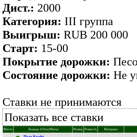
Дист.:
2000
Категория:
III группа
Выигрыш:
RUB 200 000
Старт:
15-00
Покрытие дорожки:
Песо
Состояние дорожки:
Не у
Ставки не принимаются
Показать все ставки
Место
Лошадь (Отец/Мать)
Номер
Резвость
Интервал
Пoлo Kpaфт