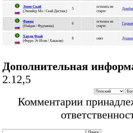
Эммо Cкaй
осталась на
5
Домба
(Эмпaйер Mo / Скaй Диcтaнc)
старте
Фaинa
осталась на
6
Гаджие
(Нaйдaн / Фудзиямa)
старте
Хapди Флaй
8
снят
Душем
(Феppо Эт Игни / Хакаcия)
Дополнительная информ
2.12,5
Комментарии принадлеж
ответственност