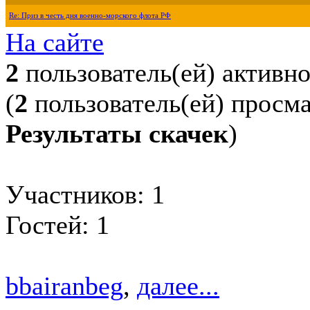
Re: Приз в честь дня военно-морского флота РФ
На сайте
2
пользователь(ей) активн
(
2
пользователь(ей) просм
Результаты скачек
)
Участников: 1
Гостей: 1
bbairanbeg
,
далее...