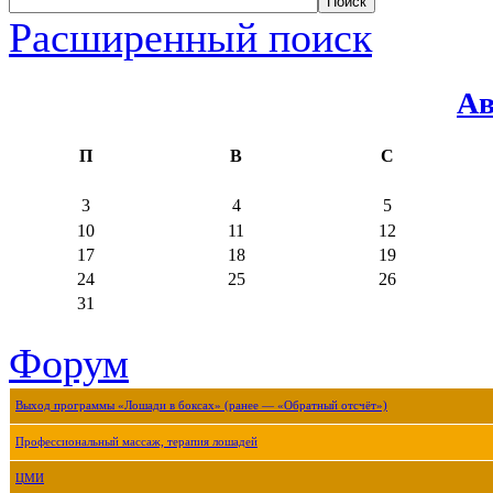
Расширенный поиск
Ав
П
В
С
3
4
5
10
11
12
17
18
19
24
25
26
31
Форум
Выход программы «Лошади в боксах» (ранее — «Обратный отсчёт»)
Профессиональный массаж, терапия лошадей
ЦМИ