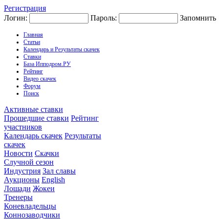
Регистрация
Логин:
Пароль:
Запомнить
Главная
Статьи
Календарь и Результаты скачек
Ставки
База Ипподром.РУ
Рейтинг
Видео скачек
Форум
Поиск
Активные ставки
Прошедшие ставки
Рейтинг
участников
Календарь скачек
Результаты
скачек
Новости
Скачки
Случной сезон
Индустрия
Зал славы
Аукционы
English
Лошади
Жокеи
Тренеры
Коневладельцы
Коннозаводчики