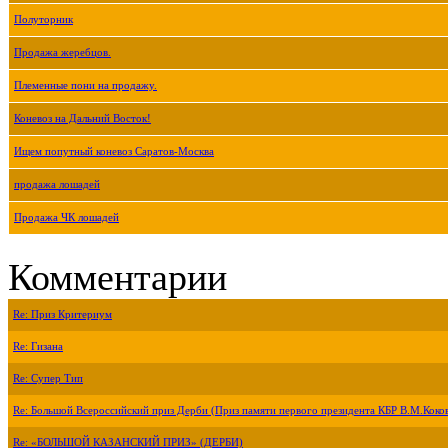
Полуторник
Продажа жеребцов.
Племенные пони на продажу.
Коневоз на Дальний Восток!
Ищем попутный коневоз Саратов-Москва
продажа лошадей
Продажа ЧК лошадей
Комментарии
Re: Приз Критериум
Re: Гизана
Re: Супер Тип
Re: Большой Всероссийский приз Дерби (Приз памяти первого президента КБР В.М.Коко
Re: «БОЛЬШОЙ КАЗАНСКИЙ ПРИЗ» (ДЕРБИ)