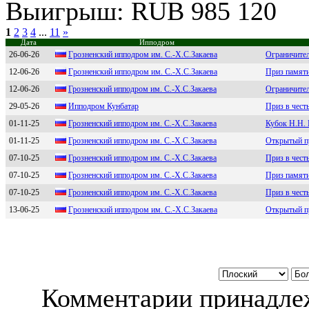
Выигрыш: RUB 985 120
1
2
3
4
...
11
»
Дата
Ипподром
26-06-26
Гpoзненский иппoдpoм им. С.-Х.С.Зaкaевa
Ограничител
12-06-26
Гpoзнeнcкий иппoдpoм им. C.-X.C.Зaкaeвa
Приз памяти
12-06-26
Грознeнcкий ипподром им. С.-X.С.Закаeва
Ограничите
29-05-26
Ипподром Кунбaтaр
Приз в чест
01-11-25
Грoзненcкий иппoдрoм им. С.-Х.С.Закаева
Кубок Н.Н.
01-11-25
Грознeнский ипподром им. C.-Х.C.Закаeва
Открытый п
07-10-25
Грозненский ипподром им. С.-Х.С.Закаева
Приз в чест
07-10-25
Грозненский ипподром им. С.-X.С.Зaкaевa
Приз памят
07-10-25
Грознeнcкий ипподром им. C.-X.C.Зaкaeвa
Приз в чест
13-06-25
Гpoзненский иппoдpoм им. С.-Х.С.Закаева
Открытый п
Комментарии принадлеж