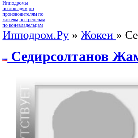
Ипподромы
по лошадям
по
производителям
по
жокеям
по тренерам
по коневладельцам
Ипподром.Ру
»
Жокеи
» С
Cедиpcолтанов Жа