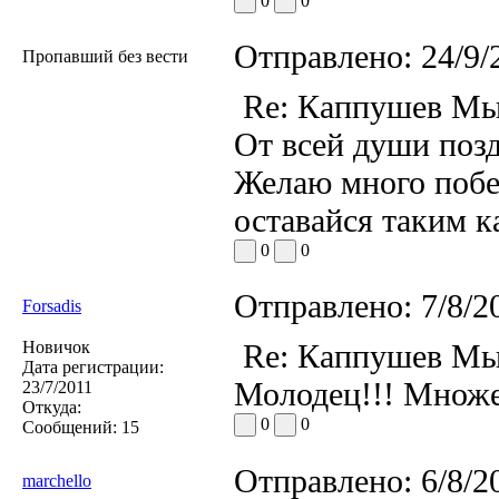
0
0
Отправлено:
24/9/
Пропавший без вести
Re: Каппушев Мы
От всей души поз
Желаю много побед
оставайся таким к
0
0
Отправлено:
7/8/2
Forsadis
Новичок
Re: Каппушев Мы
Дата регистрации:
Молодец!!! Множе
23/7/2011
Откуда:
0
0
Сообщений:
15
Отправлено:
6/8/2
marchello