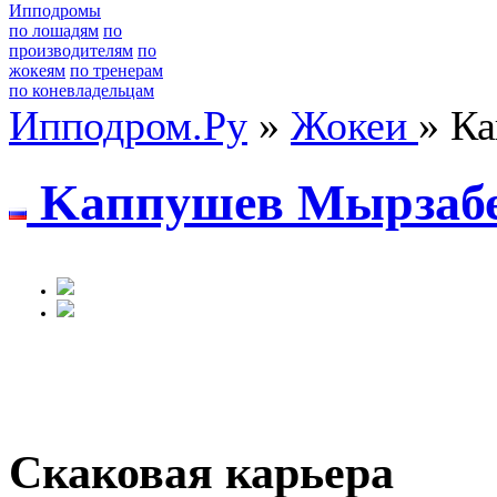
Ипподромы
по лошадям
по
производителям
по
жокеям
по тренерам
по коневладельцам
Ипподром.Ру
»
Жокеи
» К
Kaппушев Mырзaбе
Скаковая карьера