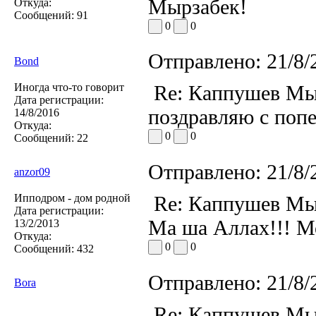
Мырзабек!
Откуда:
Сообщений:
91
0
0
Отправлено:
21/8/
Bond
Иногда что-то говорит
Re: Каппушев Мы
Дата регистрации:
поздравляю с попе
14/8/2016
Откуда:
0
0
Сообщений:
22
Отправлено:
21/8/
anzor09
Ипподром - дом родной
Re: Каппушев Мы
Дата регистрации:
Ма ша Аллах!!! М
13/2/2013
Откуда:
0
0
Сообщений:
432
Отправлено:
21/8/
Bora
Re: Каппушев Мы