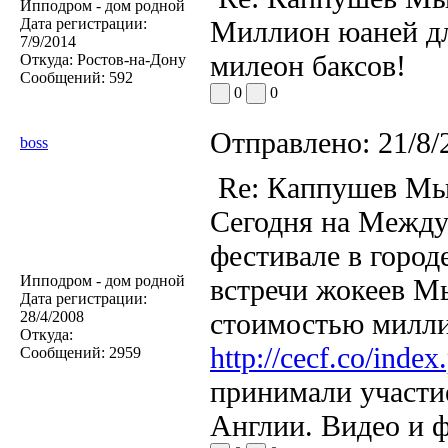
Ипподром - дом родной
Дата регистрации:
Миллион юаней дл
7/9/2014
милеон баксов!
Откуда:
Ростов-на-Дону
Сообщений:
592
0
0
Отправлено:
21/8/
boss
Re: Каппушев Мы
Сегодня на Между
фестивале в горо
Ипподром - дом родной
встречи жокеев М
Дата регистрации:
стоимостью милли
28/4/2008
Откуда:
http://cecf.co/index
Сообщений:
2959
принимали участи
Англии. Видео и ф