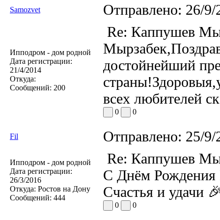
Отправлено:
26/9/
Samozvet
Re: Каппушев Мы
Мырзабек,Поздрав
Ипподром - дом родной
Дата регистрации:
достойнейший пре
21/4/2014
страны!Здоровыя,у
Откуда:
Сообщений:
200
всех любителей ск
0
0
Отправлено:
25/9/
Fil
Re: Каппушев Мы
Ипподром - дом родной
Дата регистрации:
С Днём Рождения 
26/3/2016
Счастья и удачи 
Откуда:
Ростов на Дону
Сообщений:
444
0
0