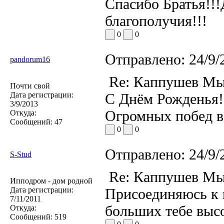
Спасибо Братья!!!
благополучия!!!
0
0
Отправлено:
24/9/
pandorum16
Re: Каппушев Мы
Почти свой
Дата регистрации:
С Днём Рожденья!
3/9/2013
Огромных побед в 
Откуда:
Сообщений:
47
0
0
Отправлено:
24/9/
S-Stud
Re: Каппушев Мы
Ипподром - дом родной
Дата регистрации:
Присоединяюсь к 
7/11/2011
больших тебе высо
Откуда:
Сообщений:
519