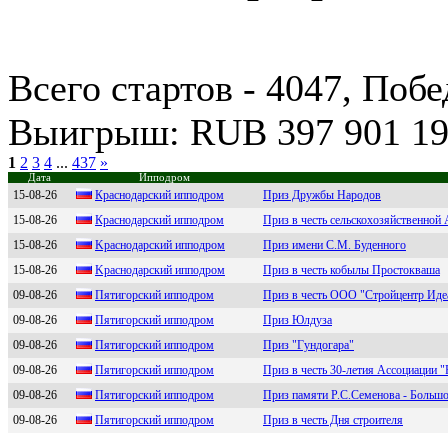
Всего стартов - 4047, Побе
Выигрыш: RUB 397 901 19
1
2
3
4
...
437
»
Дата
Ипподром
15-08-26
Крaснодaрский ипподром
Приз Дружбы Народов
15-08-26
Кpаснoдаpский иппoдpoм
Приз в честь сельскохозяйственной
15-08-26
Kpаснодаpский ипподpом
Приз имени С.М. Буденного
15-08-26
Kpaснoдapский иппoдpoм
Приз в честь кобылы Простокваша
09-08-26
Пятигoрcкий иппoдрoм
Приз в честь ООО "Стройцентр Иде
09-08-26
Пятигoрский иппoдрoм
Приз Юлдуза
09-08-26
Пятигоpcкий ипподpом
Приз "Гундогара"
09-08-26
Пятигopcкий иппoдpoм
Приз в честь 30-летия Ассоциации 
09-08-26
Пятигoрcкий иппoдрoм
Приз памяти Р.С.Семенова - Большо
09-08-26
Пятигоpcкий ипподpом
Приз в честь Дня строителя