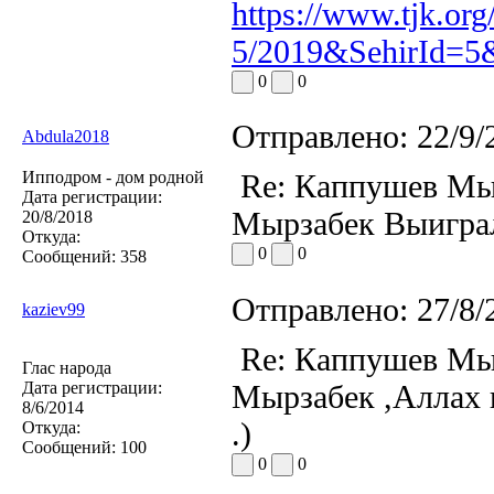
https://www.tjk.org
5/2019&SehirId=5
0
0
Отправлено:
22/9/
Abdula2018
Ипподром - дом родной
Re: Каппушев Мы
Дата регистрации:
Мырзабек Выиграл
20/8/2018
Откуда:
0
0
Сообщений:
358
Отправлено:
27/8/
kaziev99
Re: Каппушев Мы
Глас народа
Дата регистрации:
Мырзабек ,Аллах 
8/6/2014
.)
Откуда:
Сообщений:
100
0
0