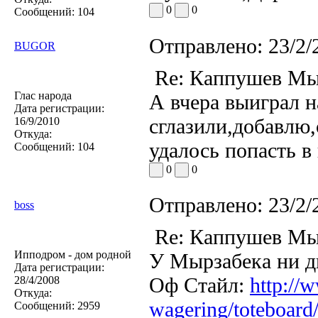
0
0
Сообщений:
104
Отправлено:
23/2/
BUGOR
Re: Каппушев Мы
Глас народа
А вчера выиграл н
Дата регистрации:
сглазили,добавлю,
16/9/2010
Откуда:
удалось попасть в 
Сообщений:
104
0
0
Отправлено:
23/2/
boss
Re: Каппушев Мы
Ипподром - дом родной
У Мырзабека ни д
Дата регистрации:
Оф Стайл:
http://
28/4/2008
Откуда:
wagering/toteboard/
Сообщений:
2959