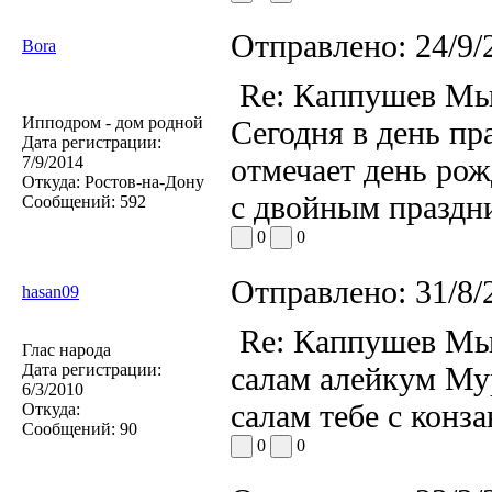
Отправлено:
24/9/
Bora
Re: Каппушев Мы
Ипподром - дом родной
Сегодня в день п
Дата регистрации:
отмечает день ро
7/9/2014
Откуда:
Ростов-на-Дону
с двойным праздн
Сообщений:
592
0
0
Отправлено:
31/8/
hasan09
Re: Каппушев Мы
Глас народа
Дата регистрации:
салам алейкум Мур
6/3/2010
салам тебе с конза
Откуда:
Сообщений:
90
0
0