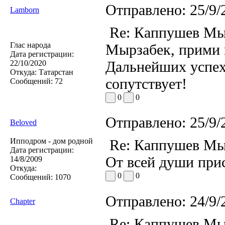
Отправлено:
25/9/
Lamborn
Re: Каппушев Мы
Глас народа
Мырзабек, прими 
Дата регистрации:
Дальнейших успехо
22/10/2020
Откуда:
Татарстан
сопутствует!
Сообщений:
72
0
0
Отправлено:
25/9/
Beloved
Ипподром - дом родной
Re: Каппушев Мы
Дата регистрации:
От всей души при
14/8/2009
Откуда:
0
0
Сообщений:
1070
Отправлено:
24/9/
Chapter
Re: Каппушев Мы