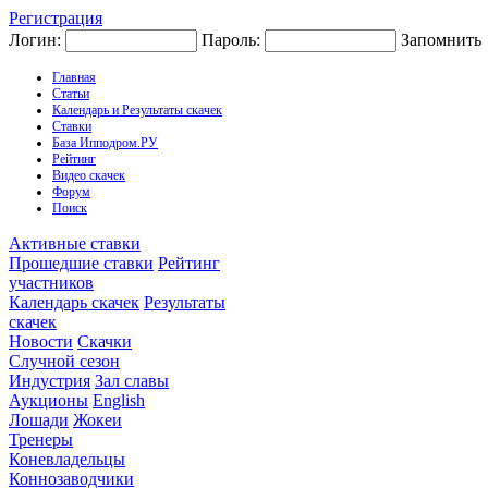
Регистрация
Логин:
Пароль:
Запомнить
Главная
Статьи
Календарь и Результаты скачек
Ставки
База Ипподром.РУ
Рейтинг
Видео скачек
Форум
Поиск
Активные ставки
Прошедшие ставки
Рейтинг
участников
Календарь скачек
Результаты
скачек
Новости
Скачки
Случной сезон
Индустрия
Зал славы
Аукционы
English
Лошади
Жокеи
Тренеры
Коневладельцы
Коннозаводчики