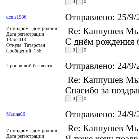
0
0
Отправлено:
25/9/
denis1986
Ипподром - дом родной
Re: Каппушев Мы
Дата регистрации:
С днём рождения б
13/5/2013
Откуда:
Татарстан
0
0
Сообщений:
156
Отправлено:
24/9/
Пропавший без вести
Re: Каппушев Мы
Спасибо за поздра
0
0
Отправлено:
24/9/
Marina86
Re: Каппушев Мы
Ипподром - дом родной
Дата регистрации:
Я тоже хочу позд