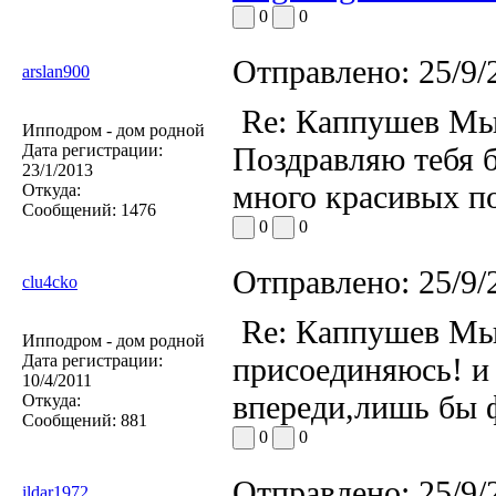
0
0
Отправлено:
25/9/
arslan900
Re: Каппушев Мы
Ипподром - дом родной
Дата регистрации:
Поздравляю тебя б
23/1/2013
много красивых по
Откуда:
Сообщений:
1476
0
0
Отправлено:
25/9/
clu4cko
Re: Каппушев Мы
Ипподром - дом родной
Дата регистрации:
присоединяюсь! и
10/4/2011
впереди,лишь бы 
Откуда:
Сообщений:
881
0
0
Отправлено:
25/9/
ildar1972