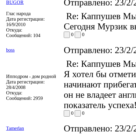
Отправлено:
23/2/
BUGOR
Глас народа
Re: Каппушев Мы
Дата регистрации:
Сегодня Мурзик вы
16/9/2010
Откуда:
0
0
Сообщений:
104
Отправлено:
23/2/
boss
Re: Каппушев Мы
Я хотел бы отмети
Ипподром - дом родной
Дата регистрации:
начинают прибегат
28/4/2008
он не владеет анг
Откуда:
Сообщений:
2959
показатель успеха
0
0
Отправлено:
23/2/
Tamerlan