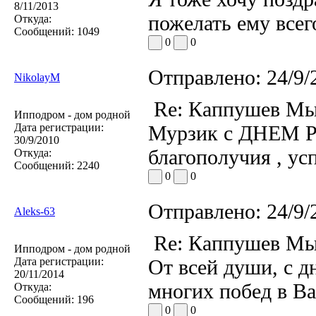
8/11/2013
пожелать ему всег
Откуда:
Сообщений:
1049
0
0
Отправлено:
24/9/
NikolayM
Re: Каппушев Мы
Ипподром - дом родной
Дата регистрации:
Мурзик с ДНЕМ Р
30/9/2010
благополучия , ус
Откуда:
Сообщений:
2240
0
0
Отправлено:
24/9/
Aleks-63
Re: Каппушев Мы
Ипподром - дом родной
Дата регистрации:
От всей души, с д
20/11/2014
многих побед в В
Откуда:
Сообщений:
196
0
0