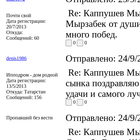
Re: Каппушев Мы
Почти свой
Дата регистрации:
Мырзабек от души 
20/7/2013
много побед.
Откуда:
Сообщений:
60
0
0
Отправлено:
24/9/
denis1986
Re: Каппушев Мы
Ипподром - дом родной
Дата регистрации:
сынка поздравляю 
13/5/2013
удачи и самого лу
Откуда:
Татарстан
Сообщений:
156
0
0
Отправлено:
24/9/
Пропавший без вести
Re: Каппушев Мы