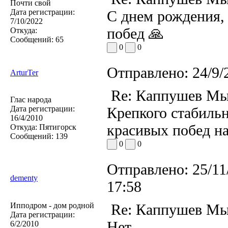
Почти свой
Дата регистрации:
С днем рождения, 
7/10/2022
побед 🙏
Откуда:
Сообщений:
65
0
0
Отправлено:
24/9/
ArturTer
Re: Каппушев Мы
Глас народа
Дата регистрации:
Крепкого стабильн
16/4/2010
красивых побед 
Откуда:
Пятигорск
Сообщений:
139
0
0
Отправлено:
25/11
dementy
17:58
Ипподром - дом родной
Re: Каппушев Мы
Дата регистрации:
Нет.
6/2/2010