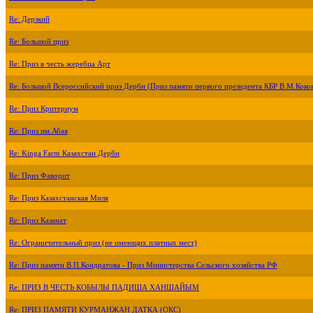
Re: Дерзкий
Re: Большой приз
Re: Приз в честь жеребца Арт
Re: Большой Всероссийский приз Дерби (Приз памяти первого президента КБР В.М.Коко
Re: Приз Критериум
Re: Приз им.Абая
Re: Kinga Farm Казахстан Дерби
Re: Приз Фаворит
Re: Приз Казахстанская Миля
Re: Приз Казанат
Re: Ограничительный приз (не имеющих платных мест)
Re: Приз памяти В.П.Кондратова - Приз Министерства Сельского хозяйства РФ
Re: ПРИЗ В ЧЕСТЬ КОБЫЛЫ ПАДИША ХАНШАЙЫМ
Re: ПРИЗ ПАМЯТИ КУРМАНЖАН ДАТКА (ОКС)