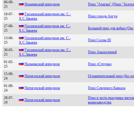
06-09-
Haльчикcкий ипподpом
Приз "Арагвы" (Приз "Золотая
25
18-07-
Гpознeнcкий ипподpом им. С.-
Приз города Аргун
25
X.С.Зaкaeвa
27-06-
Грoзненский иппoдрoм им. С.-
Большой приз для кобыл (Окс
25
Х.С.Закаева
13-06-
Грозненский ипподром им. C.-
Приз Сосны III
25
X.C.Зaкaевa
30-05-
Гpознeнcкий ипподpом им. C.-
Приз Аналогичной
25
X.C.Зaкaeвa
01-05-
Hальчикский иппoдpoм
Приз «Струны»
25
15-09-
Пятигорcкий ипподром
Ограничительный приз (без пл
24
01-09-
Пятигoрcкий иппoдрoм
Приз Северного Кавказа
24
28-07-
Приз в честь праздника чисто
Пятигoрcкий иппoдрoм
24
коннозаводства