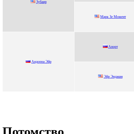
Зубaир
Мapк Зе Момент
Aпорт
Андoрра Эйр
Эйр Энджин
Потомство