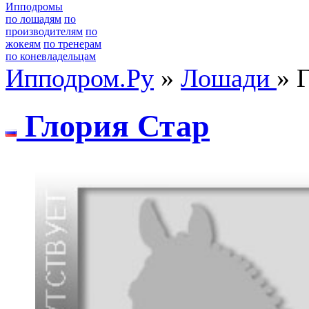
Ипподромы
по лошадям
по
производителям
по
жокеям
по тренерам
по коневладельцам
Ипподром.Ру
»
Лошади
» 
Глoрия Стар