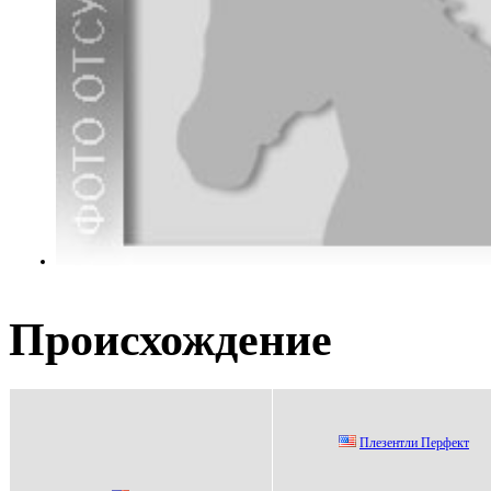
Происхождение
Плeзeнтли Пepфeкт