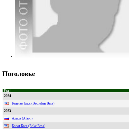
Поголовье
Год
2024
Башлам Басс (Bachelam Bass)
2023
Алаон (Alaon)
Болат Басс (Bolat Bass)