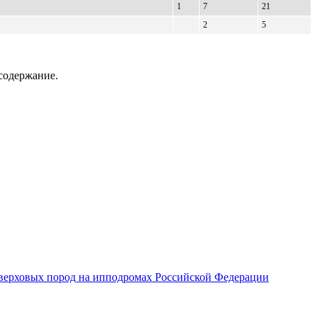
1
7
21
2
5
содержание.
верховых пород на ипподромах Российской Федерации