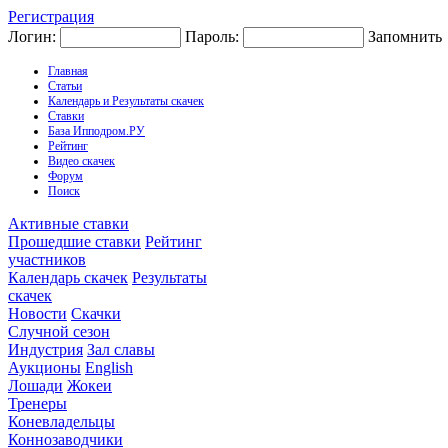
Регистрация
Логин:
Пароль:
Запомнить
Главная
Статьи
Календарь и Результаты скачек
Ставки
База Ипподром.РУ
Рейтинг
Видео скачек
Форум
Поиск
Активные ставки
Прошедшие ставки
Рейтинг
участников
Календарь скачек
Результаты
скачек
Новости
Скачки
Случной сезон
Индустрия
Зал славы
Аукционы
English
Лошади
Жокеи
Тренеры
Коневладельцы
Коннозаводчики