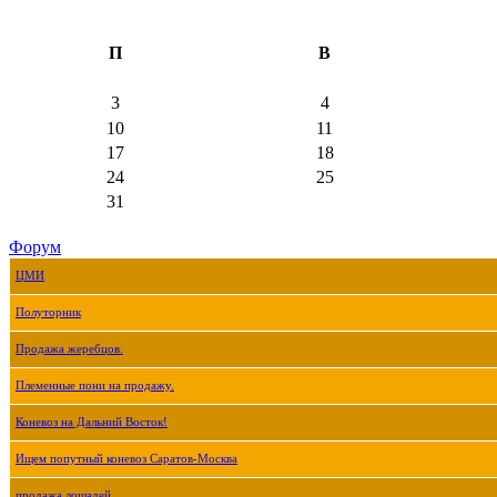
П
В
3
4
10
11
17
18
24
25
31
Форум
ЦМИ
Полуторник
Продажа жеребцов.
Племенные пони на продажу.
Коневоз на Дальний Восток!
Ищем попутный коневоз Саратов-Москва
продажа лошадей