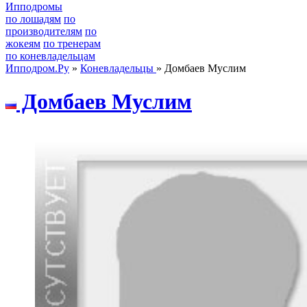
Ипподромы
по лошадям
по
производителям
по
жокеям
по тренерам
по коневладельцам
Ипподром.Ру
»
Коневладельцы
» Домбаев Муслим
Дoмбaeв Mуслим