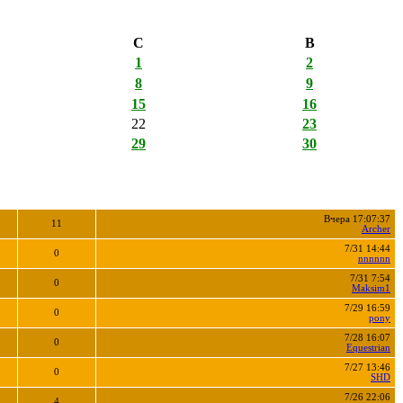
С
В
1
2
8
9
15
16
22
23
29
30
Вчера 17:07:37
11
Archer
7/31 14:44
0
nnnnnn
7/31 7:54
0
Maksim1
7/29 16:59
0
pony
7/28 16:07
0
Equestrian
7/27 13:46
0
SHD
7/26 22:06
4