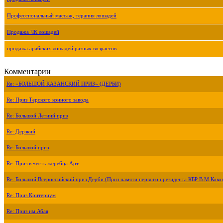
Профессиональный массаж, терапия лошадей
Продажа ЧК лошадей
продажа арабских лошадей разных возрастов
Комментарии
Re: «БОЛЬШОЙ КАЗАНСКИЙ ПРИЗ» (ДЕРБИ)
Re: Приз Терского конного завода
Re: Большой Летний приз
Re: Дерзкий
Re: Большой приз
Re: Приз в честь жеребца Арт
Re: Большой Всероссийский приз Дерби (Приз памяти первого президента КБР В.М.Коко
Re: Приз Критериум
Re: Приз им.Абая