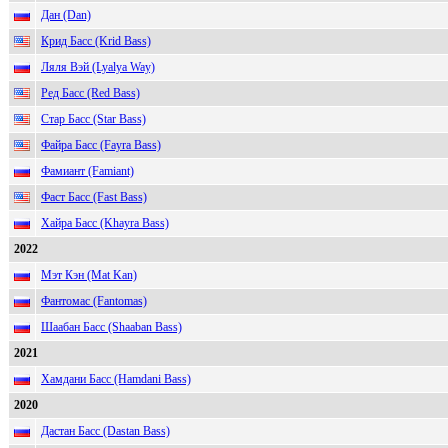
Дан (Dan)
Крид Басс (Krid Bass)
Ляля Вэй (Lyalya Way)
Ред Басс (Red Bass)
Стар Басс (Star Bass)
Файра Басс (Fayra Bass)
Фамиант (Famiant)
Фаст Басс (Fast Bass)
Хайра Басс (Khayra Bass)
2022
Мэт Кэн (Mat Kan)
Фантомас (Fantomas)
Шаабан Басс (Shaaban Bass)
2021
Хамдани Басс (Hamdani Bass)
2020
Дастан Басс (Dastan Bass)