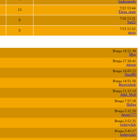
bashremgds
7/22 13:44
13
Elena_mass
7/16 13:31
0
Vet25
7/13 11:52
0
novo
Вчера 19:52:38
Mbg
Вчера 17:10:41
mixon
Вчера 16:05:22
DonHK
Вчера 14:51:56
Borovichok
Вчера 11:15:19
Adel_Wolf
Вчера 7:57:18
Hellga
Вчера 5:32:30
Anzor777
Вчера 3:52:25
jockeyclub
Вчера 3:45:17
jockeyclub