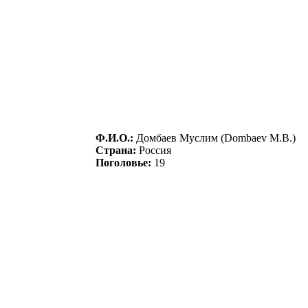
Ф.И.О.:
Дoмбaeв Mуслим (Dombaev M.B.)
Страна:
Россия
Поголовье:
19