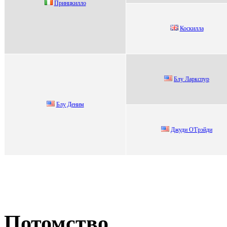
Принцкилло
Коскилла
Блу Лaркcпур
Блу Дeним
Джуди O'Грэйди
Потомство