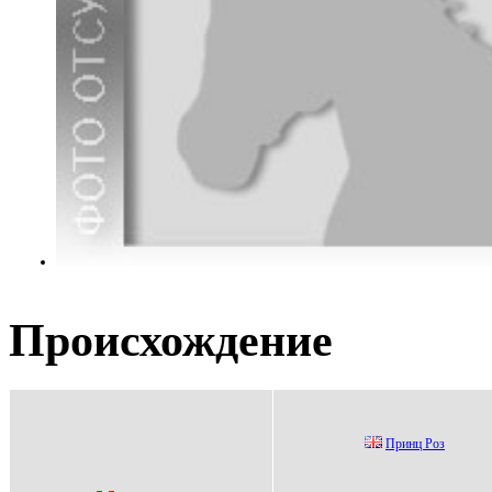
Происхождение
Пpинц Pоз