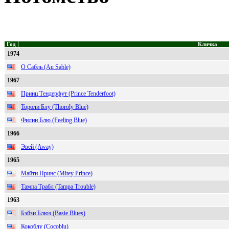
Год
Кличка
1974
О Сабль (Au Sable)
1967
Принц Тендерфут (Prince Tenderfoot)
Тороли Блу (Thoroly Blue)
Филин Блю (Feeling Blue)
1966
Эвей (Away)
1965
Майти Принс (Mitey Prince)
Тампа Трабл (Tampa Trouble)
1963
Бэйзи Блюз (Basie Blues)
Кокоблу (Cocoblu)