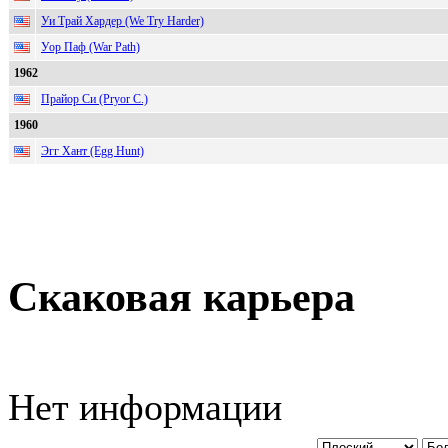
Уи Трай Хардер (We Try Harder)
Уор Паф (War Path)
1962
Прайор Си (Pryor C.)
1960
Эгг Хант (Egg Hunt)
Скаковая карьера
Нет информации