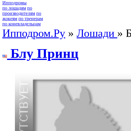
Ипподромы
по лошадям
по
производителям
по
жокеям
по тренерам
по коневладельцам
Ипподром.Ру
»
Лошади
» 
Блу Пpинц