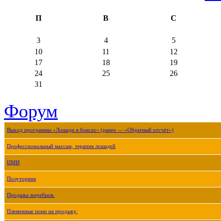
П
В
С
3
4
5
10
11
12
17
18
19
24
25
26
31
Форум
Выход программы «Лошади в боксах» (ранее — «Обратный отсчёт»)
Профессиональный массаж, терапия лошадей
ЦМИ
Полуторник
Продажа жеребцов.
Племенные пони на продажу.