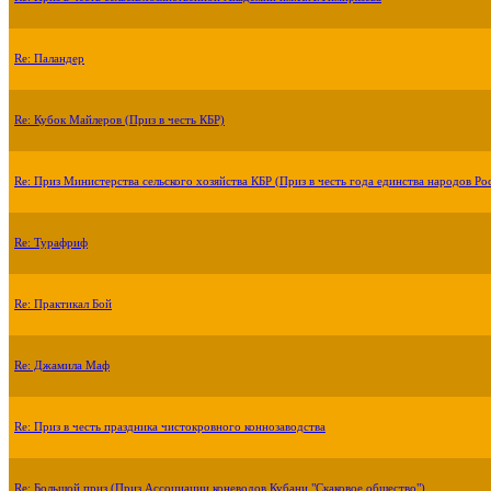
Re: Паландер
Re: Кубок Майлеров (Приз в честь КБР)
Re: Приз Министерства сельского хозяйства КБР (Приз в честь года единства народов Ро
Re: Турафриф
Re: Практикал Бой
Re: Джамила Маф
Re: Приз в честь праздника чистокровного коннозаводства
Re: Большой приз (Приз Ассоциации коневодов Кубани "Скаковое общество")