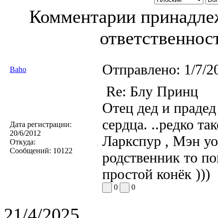
Комментарии принадлеж
ответственност
Отправлено:
1/7/2
Baho
Re: Блу Принц
Отец дед и прадед
сердца. ..редко т
Дата регистрации:
20/6/2012
Ларкспур , Мэн уо
Откуда:
Сообщений:
10122
родственник то по
простой конёк )))
0
0
21/4/2025