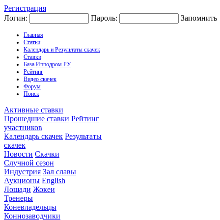
Регистрация
Логин:
Пароль:
Запомнить
Главная
Статьи
Календарь и Результаты скачек
Ставки
База Ипподром.РУ
Рейтинг
Видео скачек
Форум
Поиск
Активные ставки
Прошедшие ставки
Рейтинг
участников
Календарь скачек
Результаты
скачек
Новости
Скачки
Случной сезон
Индустрия
Зал славы
Аукционы
English
Лошади
Жокеи
Тренеры
Коневладельцы
Коннозаводчики