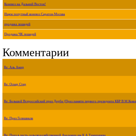
Коневоз на Дальний Восток!
Ищем попутный коневоз Саратов-Москва
продажа лошадей
Продажа ЧК лошадей
Комментарии
Re: Аль Амир
Re: Оскар Стар
Re: Большой Всероссийский приз Дерби (Приз памяти первого президента КБР В.М.Коко
Re: Приз Гелишикли
Re: Приз в честь сельскохозяйственной Академии им.К.А.Тимирязева