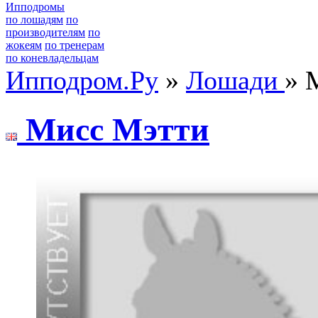
Ипподромы
по лошадям
по
производителям
по
жокеям
по тренерам
по коневладельцам
Ипподром.Ру
»
Лошади
» 
Миcc Мэтти