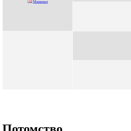
Маpковил
Потомство