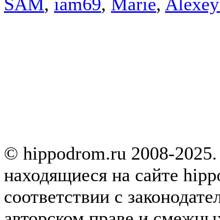
SAM
,
iam69
,
Marie
,
Alexe
© hippodrom.ru 2008-2025.
находящиеся на сайте hipp
соответствии с законодате
авторском праве и смежны