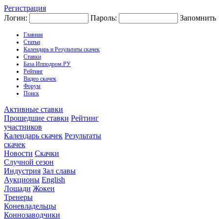
Регистрация
Логин:
Пароль:
Запомнить
Главная
Статьи
Календарь и Результаты скачек
Ставки
База Ипподром.РУ
Рейтинг
Видео скачек
Форум
Поиск
Активные ставки
Прошедшие ставки
Рейтинг
участников
Календарь скачек
Результаты
скачек
Новости
Скачки
Случной сезон
Индустрия
Зал славы
Аукционы
English
Лошади
Жокеи
Тренеры
Коневладельцы
Коннозаводчики