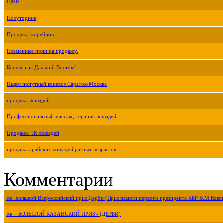
ЦМИ
Полуторник
Продажа жеребцов.
Племенные пони на продажу.
Коневоз на Дальний Восток!
Ищем попутный коневоз Саратов-Москва
продажа лошадей
Профессиональный массаж, терапия лошадей
Продажа ЧК лошадей
продажа арабских лошадей разных возрастов
Комментарии
Re: Большой Всероссийский приз Дерби (Приз памяти первого президента КБР В.М.Коко
Re: «БОЛЬШОЙ КАЗАНСКИЙ ПРИЗ» (ДЕРБИ)