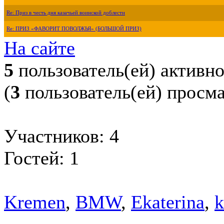
Re: Приз в честь дня казачьей воинской доблести
Re: ПРИЗ «ФАВОРИТ ПОВОЛЖЬЯ» (БОЛЬШОЙ ПРИЗ)
На сайте
5
пользователь(ей) активн
(
3
пользователь(ей) просм
Участников: 4
Гостей: 1
Kremen
,
BMW
,
Ekaterina
,
k