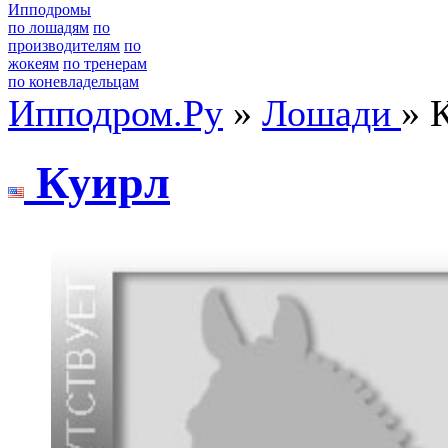
Ипподромы
по лошадям
по
производителям
по
жокеям
по тренерам
по коневладельцам
Ипподром.Ру
»
Лошади
» 
Куиpл