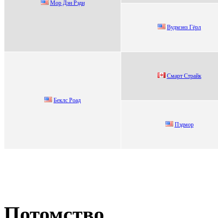
Мор Дэн Pэди
Вудмэнз Гёpл
Смapт Стpaйк
Бeклс Рoад
Пэдмор
Потомство