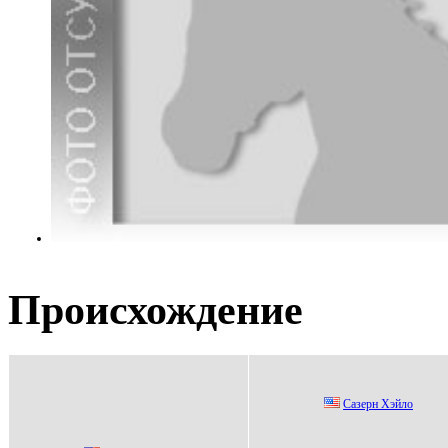
Происхождение
Caзepн Хэйло