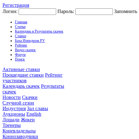
Регистрация
Логин:
Пароль:
Запомнить
Главная
Статьи
Календарь и Результаты скачек
Ставки
База Ипподром.РУ
Рейтинг
Видео скачек
Форум
Поиск
Активные ставки
Прошедшие ставки
Рейтинг
участников
Календарь скачек
Результаты
скачек
Новости
Скачки
Случной сезон
Индустрия
Зал славы
Аукционы
English
Лошади
Жокеи
Тренеры
Коневладельцы
Коннозаводчики