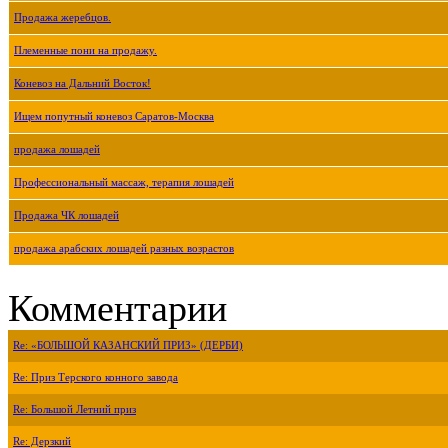
Продажа жеребцов.
Племенные пони на продажу.
Коневоз на Дальний Восток!
Ищем попутный коневоз Саратов-Москва
продажа лошадей
Профессиональный массаж, терапия лошадей
Продажа ЧК лошадей
продажа арабских лошадей разных возрастов
Комментарии
Re: «БОЛЬШОЙ КАЗАНСКИЙ ПРИЗ» (ДЕРБИ)
Re: Приз Терского конного завода
Re: Большой Летний приз
Re: Дерзкий