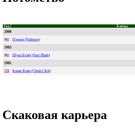
Год
Кличка
2000
Пэдмор (Padmore)
1983
Шуар Блэйд (Sure Blade)
1981
Кланк Клик (Clunk Click)
Скаковая карьера