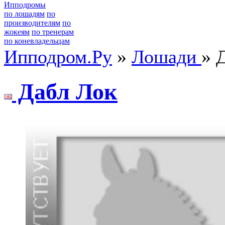
Ипподромы
по лошадям
по
производителям
по
жокеям
по тренерам
по коневладельцам
Ипподром.Ру
»
Лошади
» 
Дабл Лок