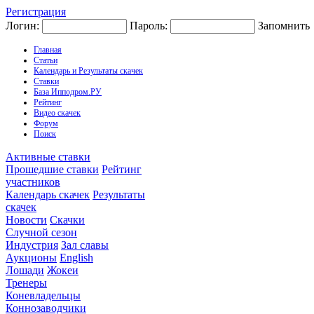
Регистрация
Логин:
Пароль:
Запомнить
Главная
Статьи
Календарь и Результаты скачек
Ставки
База Ипподром.РУ
Рейтинг
Видео скачек
Форум
Поиск
Активные ставки
Прошедшие ставки
Рейтинг
участников
Календарь скачек
Результаты
скачек
Новости
Скачки
Случной сезон
Индустрия
Зал славы
Аукционы
English
Лошади
Жокеи
Тренеры
Коневладельцы
Коннозаводчики