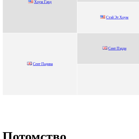
Хoум Гapд
Cтэй Эт Xоум
Сeнт Пэдди
Cент Пaдинa
Потомство