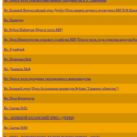
Re: Приз в честь сельскохозяйственной Академии им.К.А.Тимирязева
Re: Большой Всероссийский приз Дерби (Приз памяти первого президента КБР В.М.Коко
Re: Паландер
Re: Кубок Майлеров (Приз в честь КБР)
Re: Приз Министерства сельского хозяйства КБР (Приз в честь года единства народов Ро
Re: Турафриф
Re: Практикал Бой
Re: Джамила Маф
Re: Приз в честь праздника чистокровного коннозаводства
Re: Большой приз (Приз Ассоциации коневодов Кубани "Скаковое общество")
Re: Приз Критериум
Re: Скачка №82
Re: «БОЛЬШОЙ КАЗАНСКИЙ ПРИЗ» (ДЕРБИ)
Re: Скачка №80