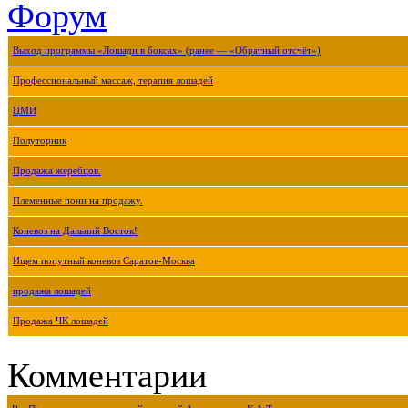
Форум
Выход программы «Лошади в боксах» (ранее — «Обратный отсчёт»)
Профессиональный массаж, терапия лошадей
ЦМИ
Полуторник
Продажа жеребцов.
Племенные пони на продажу.
Коневоз на Дальний Восток!
Ищем попутный коневоз Саратов-Москва
продажа лошадей
Продажа ЧК лошадей
Комментарии