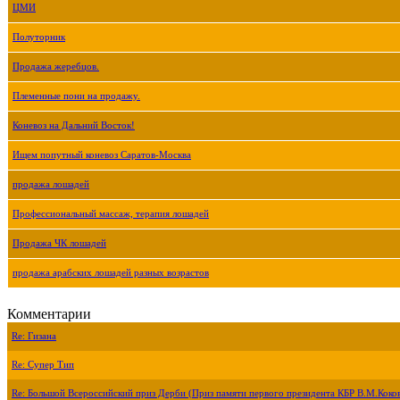
ЦМИ
Полуторник
Продажа жеребцов.
Племенные пони на продажу.
Коневоз на Дальний Восток!
Ищем попутный коневоз Саратов-Москва
продажа лошадей
Профессиональный массаж, терапия лошадей
Продажа ЧК лошадей
продажа арабских лошадей разных возрастов
Комментарии
Re: Гизана
Re: Супер Тип
Re: Большой Всероссийский приз Дерби (Приз памяти первого президента КБР В.М.Коко