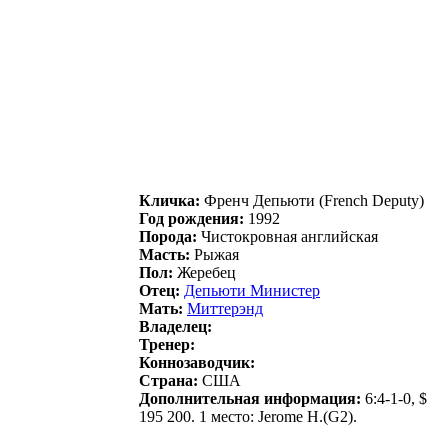
Кличка:
Фрeнч Дeпьюти (French Deputy)
Год рождения:
1992
Порода:
Чистокровная английская
Масть:
Рыжая
Пол:
Жеребец
Отец:
Дeпьюти Министeр
Мать:
Миттepэнд
Владелец:
Тренер:
Коннозаводчик:
Страна:
США
Дополнительная информация:
6:4-1-0, $
195 200. 1 место: Jerome H.(G2).