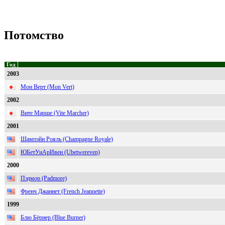
Потомство
Год
2003
Мон Верт (Mon Vert)
2002
Вите Марше (Vite Marcher)
2001
Шампэйн Рояль (Champagne Royale)
ЮБетУиАрИвен (Ubetwereven)
2000
Пэдмор (Padmore)
Френч Джаннет (French Jeannette)
1999
Блю Бёрнер (Blue Burner)