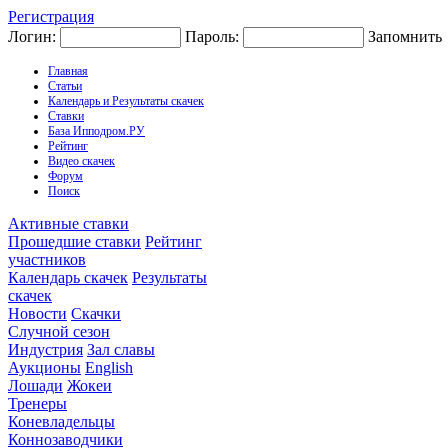
Регистрация
Логин:
Пароль:
Запомнить
Главная
Статьи
Календарь и Результаты скачек
Ставки
База Ипподром.РУ
Рейтинг
Видео скачек
Форум
Поиск
Активные ставки
Прошедшие ставки
Рейтинг
участников
Календарь скачек
Результаты
скачек
Новости
Скачки
Случной сезон
Индустрия
Зал славы
Аукционы
English
Лошади
Жокеи
Тренеры
Коневладельцы
Коннозаводчики