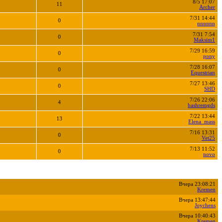
8/5 17:07
11
Archer
7/31 14:44
0
nnnnnn
7/31 7:54
0
Maksim1
7/29 16:59
0
pony
7/28 16:07
0
Equestrian
7/27 13:46
0
SHD
7/26 22:06
4
bashremgds
7/22 13:44
13
Elena_mass
7/16 13:31
0
Vet25
7/13 11:52
0
novo
Вчера 23:08:21
Kremen
Вчера 13:47:44
Joychens
Вчера 10:40:43
Kremen