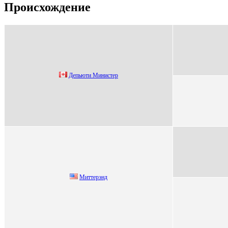
Происхождение
Дeпьюти Министeр
Миттepэнд