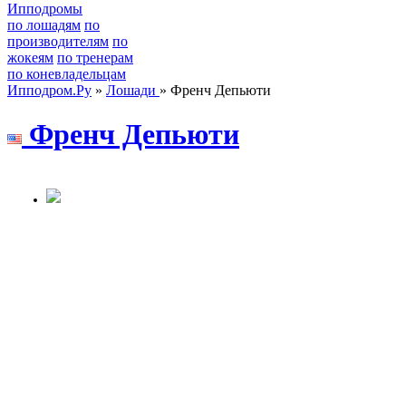
Ипподромы
по лошадям
по
производителям
по
жокеям
по тренерам
по коневладельцам
Ипподром.Ру
»
Лошади
» Френч Депьюти
Фрeнч Дeпьюти