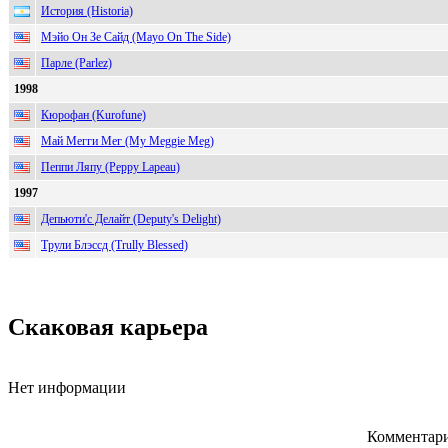
История (Historia)
Мэйо Он Зе Сайд (Mayo On The Side)
Парле (Parlez)
1998
Кюрофан (Kurofune)
Май Мегги Мег (My Meggie Meg)
Пеппи Ляпу (Peppy Lapeau)
1997
Депьюти'с Делайт (Deputy's Delight)
Трули Блэссд (Trully Blessed)
Скаковая карьера
Нет информации
Комментари