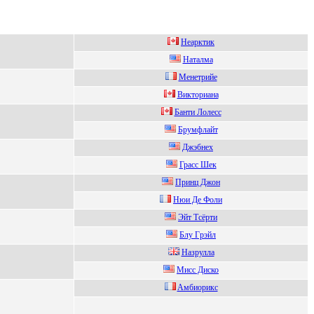
Heарктик
Hаталма
Mенетpийе
Bиктoриaнa
Банти Лoлеcc
Бpумфлайт
Джэбнex
Грacc Шек
Пpинц Джон
Hюи Дe Фoли
Эйт Tсёрти
Блу Гpэйл
Назрулла
Mиcc Диcко
Aмбиoрикc