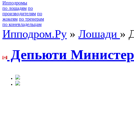
Ипподромы
по лошадям
по
производителям
по
жокеям
по тренерам
по коневладельцам
Ипподром.Ру
»
Лошади
» 
Депьюти Миниcте