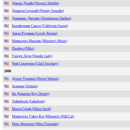
Девонс Делайт (Devon's Delight)
Депьюти Скуилай (Deputy Squealie)
Доминикс Дарлинг (Dominiques Darling)
Калифорния Сансет (California Sunset)
Лавли Реджина (Lovely Regina)
Министерз Мьюзик (Minister's Music)
Пилфер (Pilfer)
Уандер Леди (Wonder Lady)
Чиф Секретари (Chief Secretary)
2000
Дезерт Уорриор (Desert Warrior)
Зелмира (Zelmira)
Ки Депьюти (Key Deputy)
Лэйкфронт (Lakefront)
Масси Сераф (Massi Seraf)
Министерз Уайлд Кэт (Minister's Wild Cat)
Мисс Форченэт (Miss Fortunate)