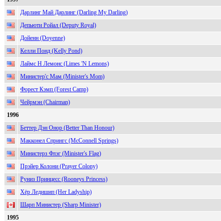
Дарлинг Май Дарлинг (Darling My Darling)
Депьюти Ройал (Deputy Royal)
Дойенн (Doyenne)
Келли Понд (Kelly Pond)
Лаймс Н Лемонс (Limes 'N Lemons)
Министер'с Мам (Minister's Mom)
Форест Кэмп (Forest Camp)
Чейрмэн (Chairman)
1996
Беттер Дэн Онор (Better Than Honour)
Макконел Спрингс (McConnell Springs)
Министерз Флэг (Minister's Flag)
Прэйер Колони (Prayer Colony)
Руниз Принцесс (Rooneys Princess)
Хёр Ледишип (Her Ladyship)
Шарп Министер (Sharp Minister)
1995