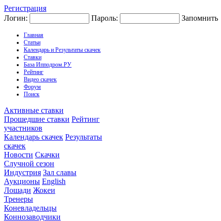
Регистрация
Логин:
Пароль:
Запомнить
Главная
Статьи
Календарь и Результаты скачек
Ставки
База Ипподром.РУ
Рейтинг
Видео скачек
Форум
Поиск
Активные ставки
Прошедшие ставки
Рейтинг
участников
Календарь скачек
Результаты
скачек
Новости
Скачки
Случной сезон
Индустрия
Зал славы
Аукционы
English
Лошади
Жокеи
Тренеры
Коневладельцы
Коннозаводчики