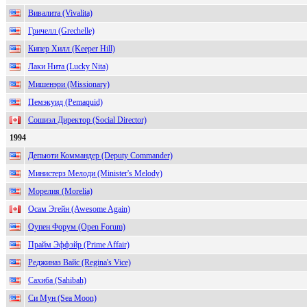
Вивалита (Vivalita)
Гричелл (Grechelle)
Кипер Хилл (Keeper Hill)
Лаки Нита (Lucky Nita)
Мишенэри (Missionary)
Пемэкуид (Pemaquid)
Сошиэл Директор (Social Director)
1994
Депьюти Коммандер (Deputy Commander)
Министерз Мелоди (Minister's Melody)
Морелия (Morelia)
Осам Эгейн (Awesome Again)
Оупен Форум (Open Forum)
Прайм Эффэйр (Prime Affair)
Реджиназ Вайс (Regina's Vice)
Сахиба (Sahibah)
Си Мун (Sea Moon)