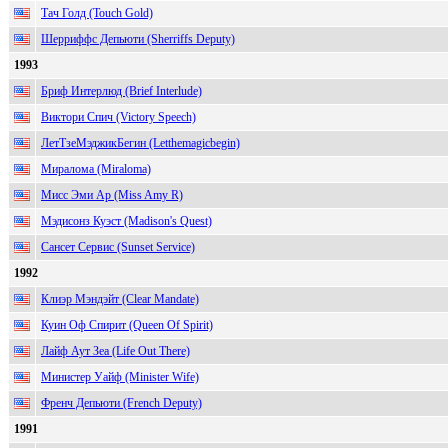
Тач Голд (Touch Gold)
Шерриффс Депьюти (Sherriffs Deputy)
1993
Бриф Интерлюд (Brief Interlude)
Виктори Спич (Victory Speech)
ЛетТзеМэджикБегин (Letthemagicbegin)
Миралома (Miraloma)
Мисс Эми Ар (Miss Amy R)
Мэдисонз Куэст (Madison's Quest)
Сансет Сервис (Sunset Service)
1992
Клиэр Мэндэйт (Clear Mandate)
Куин Оф Спирит (Queen Of Spirit)
Лайф Аут Зеа (Life Out There)
Министер Уайф (Minister Wife)
Френч Депьюти (French Deputy)
1991