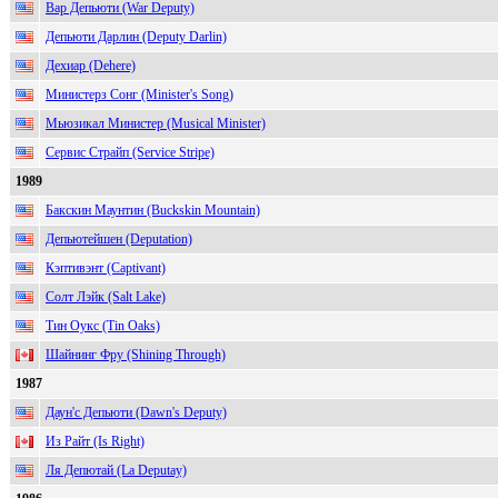
Вар Депьюти (War Deputy)
Депьюти Дарлин (Deputy Darlin)
Дехиар (Dehere)
Министерз Сонг (Minister's Song)
Мьюзикал Министер (Musical Minister)
Сервис Страйп (Service Stripe)
1989
Бакскин Маунтин (Buckskin Mountain)
Депьютейшен (Deputation)
Кэптивэнт (Captivant)
Солт Лэйк (Salt Lake)
Тин Оукс (Tin Oaks)
Шайнинг Фру (Shining Through)
1987
Даун'с Депьюти (Dawn's Deputy)
Из Райт (Is Right)
Ля Депютай (La Deputay)