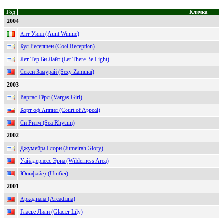
Год
Кличка
2004
Ант Уинн (Aunt Winnie)
Кул Ресепшен (Cool Reception)
Лет Тер Би Лайт (Let There Be Light)
Секси Замурай (Sexy Zamurai)
2003
Варгас Гёрл (Vargas Girl)
Корт оф Аппил (Court of Appeal)
Си Ритм (Sea Rhythm)
2002
Джумейра Глори (Jumeirah Glory)
Уайлдернесс Эриа (Wilderness Area)
Юнифайер (Unifier)
2001
Аркадиана (Arcadiana)
Гласье Лили (Glacier Lily)