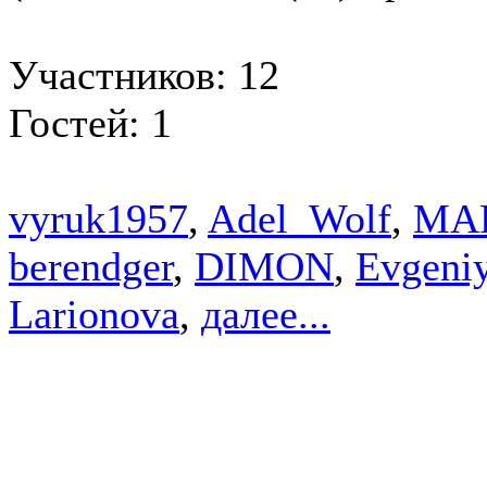
Участников: 12
Гостей: 1
vyruk1957
,
Adel_Wolf
,
MA
berendger
,
DIMON
,
Evgeni
Larionova
,
далее...