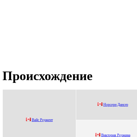
Происхождение
Hоpсepн Дaнсep
Baйc Реджент
Виктоpия Реджинa