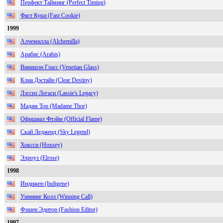
Перфект Тайминг (Perfect Timing)
Фаст Куки (Fast Cookie)
1999
Алчемилла (Alchemilla)
Арабис (Arabis)
Винишэн Гласс (Venetian Glass)
Клиа Дэстайн (Clear Destiny)
Лэссиз Легаси (Lassie's Legacy)
Мадам Тор (Madame Thor)
Офишиал Флэйм (Official Flame)
Скай Ледженд (Sky Legend)
Хоксси (Hoxsey)
Элроуз (Elrose)
1998
Индижен (Indigene)
Уиннинг Колл (Winning Call)
Фэшен Эдитор (Fashion Editor)
1997