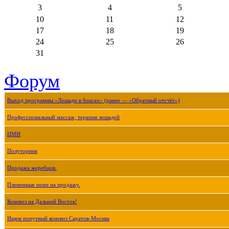
3
4
5
10
11
12
17
18
19
24
25
26
31
Форум
Выход программы «Лошади в боксах» (ранее — «Обратный отсчёт»)
Профессиональный массаж, терапия лошадей
ЦМИ
Полуторник
Продажа жеребцов.
Племенные пони на продажу.
Коневоз на Дальний Восток!
Ищем попутный коневоз Саратов-Москва