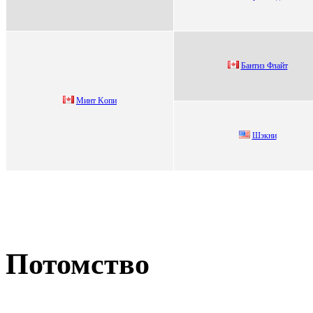
Бантиз Флайт
Минт Koпи
Шэкни
Потомство