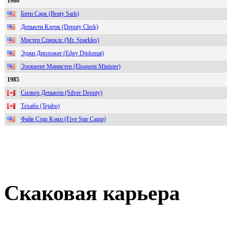
1986
Бити Сарк (Beaty Sark)
Депьюти Клерк (Deputy Clerk)
Мистер Спарклс (Mr. Sparkles)
Эджи Дипломат (Edgy Diplomat)
Элоквент Министер (Eloquent Minister)
1985
Силвер Депьюти (Silver Deputy)
Техабо (Tejabo)
Файв Стар Кэмп (Five Star Camp)
Скаковая карьера