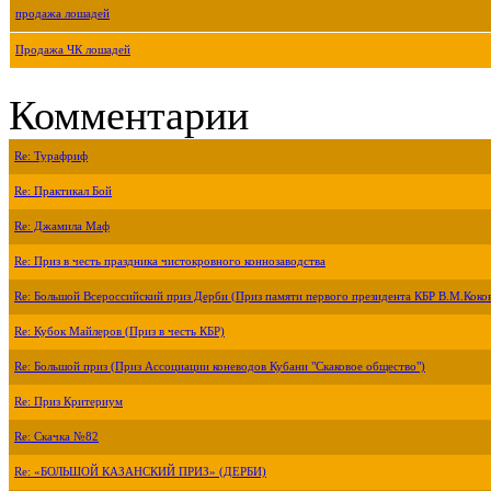
продажа лошадей
Продажа ЧК лошадей
Комментарии
Re: Турафриф
Re: Практикал Бой
Re: Джамила Маф
Re: Приз в честь праздника чистокровного коннозаводства
Re: Большой Всероссийский приз Дерби (Приз памяти первого президента КБР В.М.Коко
Re: Кубок Майлеров (Приз в честь КБР)
Re: Большой приз (Приз Ассоциации коневодов Кубани "Скаковое общество")
Re: Приз Критериум
Re: Скачка №82
Re: «БОЛЬШОЙ КАЗАНСКИЙ ПРИЗ» (ДЕРБИ)