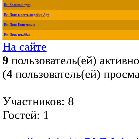
Re: Большой приз
Re: Приз в честь жеребца Арт
Re: Приз Критериум
Re: Приз им.Абая
На сайте
9
пользователь(ей) активн
(
4
пользователь(ей) просм
Участников: 8
Гостей: 1