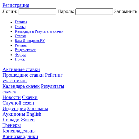
Регистрация
Логин:
Пароль:
Запомнить
Главная
Статьи
Календарь и Результаты скачек
Ставки
База Ипподром.РУ
Рейтинг
Видео скачек
Форум
Поиск
Активные ставки
Прошедшие ставки
Рейтинг
участников
Календарь скачек
Результаты
скачек
Новости
Скачки
Случной сезон
Индустрия
Зал славы
Аукционы
English
Лошади
Жокеи
Тренеры
Коневладельцы
Коннозаводчики