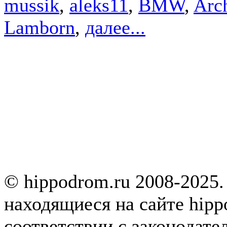
mussik
,
aleks11
,
BMW
,
Arc
Lamborn
,
далее...
© hippodrom.ru 2008-2025.
находящиеся на сайте hipp
соответствии с законодате