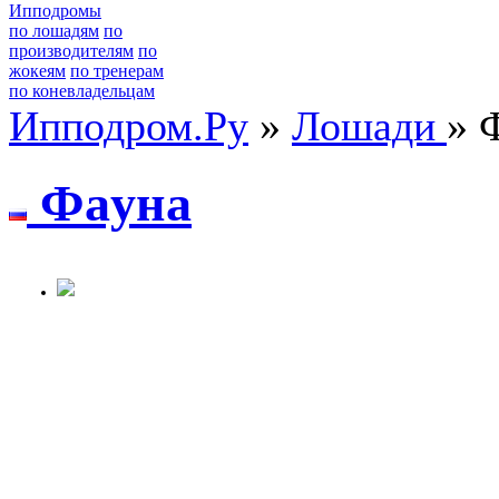
Ипподромы
по лошадям
по
производителям
по
жокеям
по тренерам
по коневладельцам
Ипподром.Ру
»
Лошади
» 
Фaунa