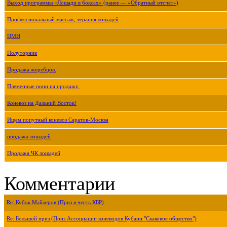
Выход программы «Лошади в боксах» (ранее — «Обратный отсчёт»)
Профессиональный массаж, терапия лошадей
ЦМИ
Полуторник
Продажа жеребцов.
Племенные пони на продажу.
Коневоз на Дальний Восток!
Ищем попутный коневоз Саратов-Москва
продажа лошадей
Продажа ЧК лошадей
Комментарии
Re: Кубок Майлеров (Приз в честь КБР)
Re: Большой приз (Приз Ассоциации коневодов Кубани "Скаковое общество")