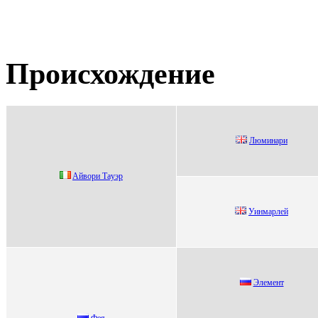
Происхождение
Люминаpи
Aйвopи Тaуэp
Уинмарлей
Элeмeнт
Фея