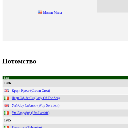
Милан Милл
Потомство
Год
1986
Краун Крест (Crown Crest)
Леди Оф Зе Си (Lady Of The Sea)
Уай Соу Сайлент (Why So Silent)
Ум Лардафф (Um Lardaff)
1985
Бахамиан (Bahamian)