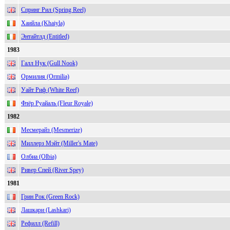
Спринг Рил (Spring Reel)
Хаийла (Khaiyla)
Энтайтлд (Entitled)
1983
Галл Нук (Gull Nook)
Ормилия (Ormilia)
Уайт Риф (White Reef)
Флёр Руайаль (Fleur Royale)
1982
Месмерайз (Mesmerize)
Миллерз Мэйт (Miller's Mate)
Олбиа (Olbia)
Ривер Спей (River Spey)
1981
Грин Рок (Green Rock)
Лашкари (Lashkari)
Рефилл (Refill)