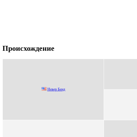
Происхождение
Heвep Бeнд