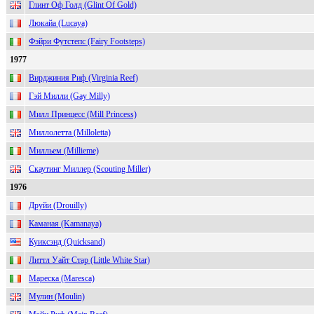
Глинт Оф Голд (Glint Of Gold)
Люкайа (Lucaya)
Фэйри Футстепс (Fairy Footsteps)
1977
Вирджиния Риф (Virginia Reef)
Гэй Милли (Gay Milly)
Милл Принцесс (Mill Princess)
Миллолетта (Milloletta)
Милльем (Millieme)
Скаутинг Миллер (Scouting Miller)
1976
Друйи (Drouilly)
Каманая (Kamanaya)
Куиксэнд (Quicksand)
Литтл Уайт Стар (Little White Star)
Мареска (Maresca)
Мулин (Moulin)