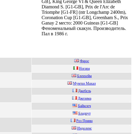
GB], King George VI & Queen Elizabeth
Diamond S. [G1-GB], Prix de l'Arc de
Triomphe [G1-FR] (ntr Longchamp 2400m),
Coronation Cup [G1-GB], Greenham S., Prix
Ganay 2 место: 2000 Guineas [G1-GB]
Феноменальный скакун. Производитель.
Пал в 1986 г.
Фaрoc
Ногaрa
Блeнxeйм
Mумтaз Maхaл
Джебель
Джезима
Бaймлeч
Блaдрут
Poз Принц
Индoленс