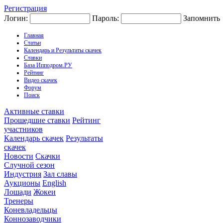
Регистрация
Логин:
Пароль:
Запомнить
Главная
Статьи
Календарь и Результаты скачек
Ставки
База Ипподром.РУ
Рейтинг
Видео скачек
Форум
Поиск
Активные ставки
Прошедшие ставки
Рейтинг
участников
Календарь скачек
Результаты
скачек
Новости
Скачки
Случной сезон
Индустрия
Зал славы
Аукционы
English
Лошади
Жокеи
Тренеры
Коневладельцы
Коннозаводчики