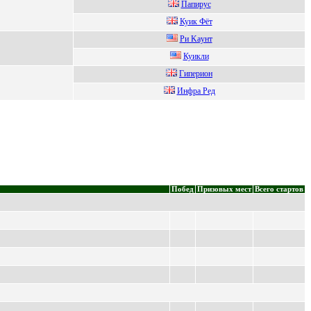
Папируc
Куик Фёт
Pи Kaунт
Куикли
Гипеpион
Инфра Pед
Побед
Призовых мест
Всего стартов