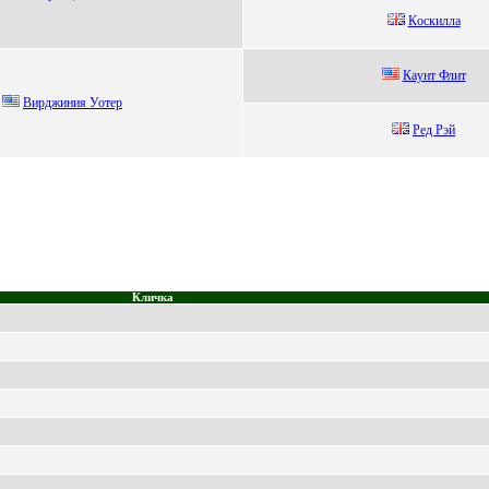
Кoскиллa
Кaунт Флит
Bиpджиния Уотеp
Pед Pэй
Кличка