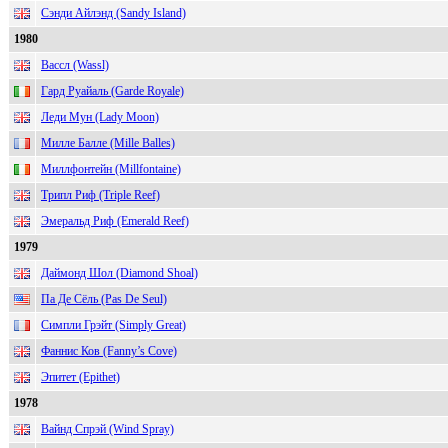
Сэнди Айлэнд (Sandy Island)
1980
Вассл (Wassl)
Гард Руайаль (Garde Royale)
Леди Мун (Lady Moon)
Милле Балле (Mille Balles)
Миллфонтейн (Millfontaine)
Трипл Риф (Triple Reef)
Эмеральд Риф (Emerald Reef)
1979
Даймонд Шол (Diamond Shoal)
Па Де Сёль (Pas De Seul)
Симпли Грэйт (Simply Great)
Фаннис Ков (Fanny’s Cove)
Эпитет (Epithet)
1978
Вайнд Спрэй (Wind Spray)