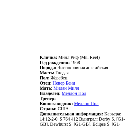
Кличка:
Милл Риф (Mill Reef)
Год рождения:
1968
Порода:
Чистокровная английская
Масть:
Гнедая
Пол:
Жеребец
Отец:
Heвep Бeнд
Мать:
Милан Милл
Владелец:
Мeллoн Пoл
Тренер:
Коннозаводчик:
Mеллон Пол
Страна:
США
Дополнительная информация:
Карьера:
14:12-2-0, $ 764 412 Выиграл: Derby S. [G1-
GB], Dewhurst S. [G1-GB], Eclipse S. [G1-