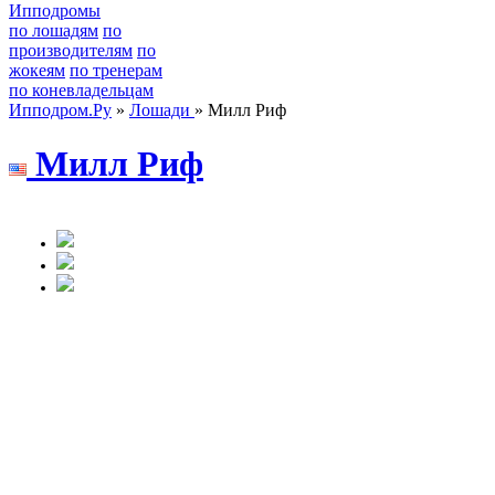
Ипподромы
по лошадям
по
производителям
по
жокеям
по тренерам
по коневладельцам
Ипподром.Ру
»
Лошади
» Милл Риф
Милл Риф