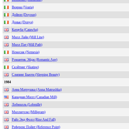
Веариа (Vearia)
Дойюн (Doyoun)
Донья (Donya)
Катауба (Catawba)
Милл Лайн (Mill Line)
Милл Пат (Mill Path)
Немесия (Nemesia)
Романтик Эйдж (Romantic Age)
Скэйтинг (Skating)
Слипинг Бьюти (Sleeping Beauty)
1984
Анна Матрушка (Anna Matrushka)
Канадиан Милл (Canadian Mill)
Лобмилль (Lobmille)
Миллигрэм (Milligram)
Райз Энд Фолл (Rise And Fall)
Референс Пойнт (Reference Point)