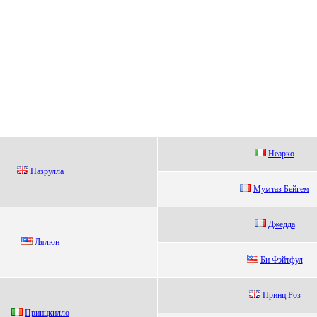
Неapкo
Нaзруллa
Mумтаз Бейгем
Джеддa
Лялюн
Би Фэйтфул
Пpинц Рoз
Пpинцкиллo