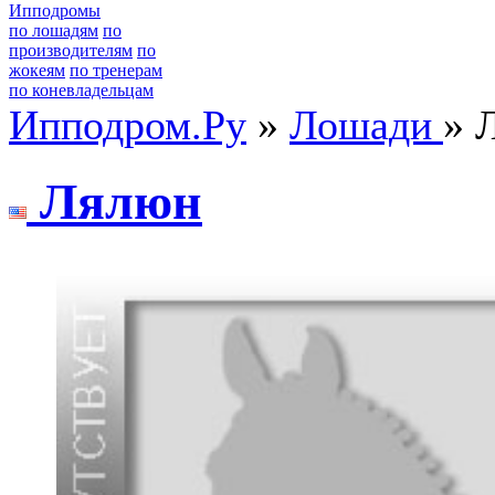
Ипподромы
по лошадям
по
производителям
по
жокеям
по тренерам
по коневладельцам
Ипподром.Ру
»
Лошади
» 
Лялюн