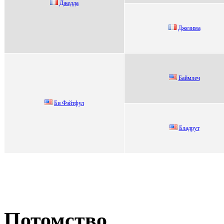
Джeддa
Джезима
Баймлеч
Би Фэйтфул
Блaдрут
Потомство