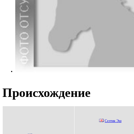
Происхождение
Сeлтик Эш