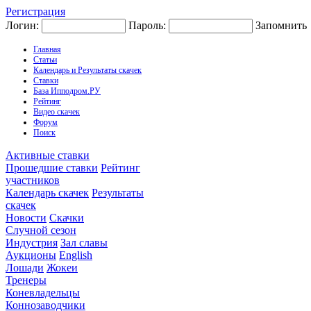
Регистрация
Логин:
Пароль:
Запомнить
Главная
Статьи
Календарь и Результаты скачек
Ставки
База Ипподром.РУ
Рейтинг
Видео скачек
Форум
Поиск
Активные ставки
Прошедшие ставки
Рейтинг
участников
Календарь скачек
Результаты
скачек
Новости
Скачки
Случной сезон
Индустрия
Зал славы
Аукционы
English
Лошади
Жокеи
Тренеры
Коневладельцы
Коннозаводчики