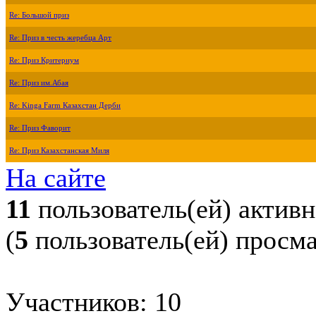
Re: Большой приз
Re: Приз в честь жеребца Арт
Re: Приз Критериум
Re: Приз им.Абая
Re: Kinga Farm Казахстан Дерби
Re: Приз Фаворит
Re: Приз Казахстанская Миля
На сайте
11
пользователь(ей) актив
(
5
пользователь(ей) просм
Участников: 10