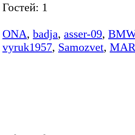
Гостей: 1
ONA
,
badja
,
asser-09
,
BM
vyruk1957
,
Samozvet
,
MAR