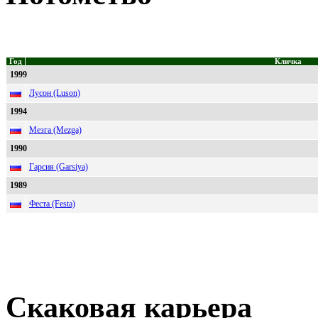
Год
Кличка
1999
Лусон (Luson)
1994
Мезга (Mezga)
1990
Гарсия (Garsiya)
1989
Феста (Festa)
Скаковая карьера