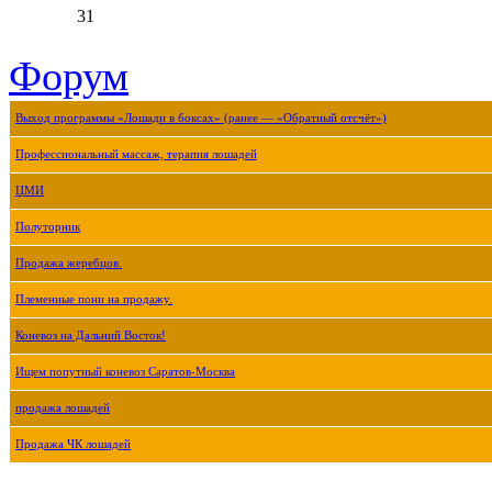
31
Форум
Выход программы «Лошади в боксах» (ранее — «Обратный отсчёт»)
Профессиональный массаж, терапия лошадей
ЦМИ
Полуторник
Продажа жеребцов.
Племенные пони на продажу.
Коневоз на Дальний Восток!
Ищем попутный коневоз Саратов-Москва
продажа лошадей
Продажа ЧК лошадей