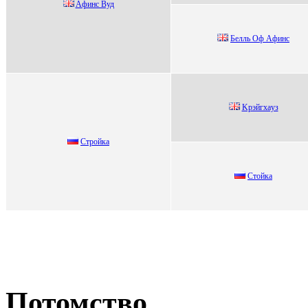
Aфинc Bуд
Бeлль Оф Aфинс
Kрэйгxaуз
Cтройка
Cтoйка
Потомство