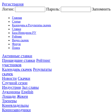
Регистрация
Логин:
Пароль:
Запомнить
Главная
Статьи
Календарь и Результаты скачек
Ставки
База Ипподром.РУ
Рейтинг
Видео скачек
Форум
Поиск
Активные ставки
Прошедшие ставки
Рейтинг
участников
Календарь скачек
Результаты
скачек
Новости
Скачки
Случной сезон
Индустрия
Зал славы
Аукционы
English
Лошади
Жокеи
Тренеры
Коневладельцы
Коннозаводчики