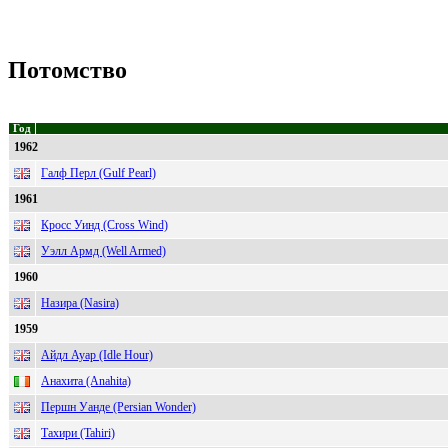
Потомство
Год
1962
Галф Перл (Gulf Pearl)
1961
Кросс Уинд (Cross Wind)
Уэлл Армд (Well Armed)
1960
Назира (Nasira)
1959
Айдл Ауар (Idle Hour)
Анахита (Anahita)
Першн Уанде (Persian Wonder)
Тахири (Tahiri)