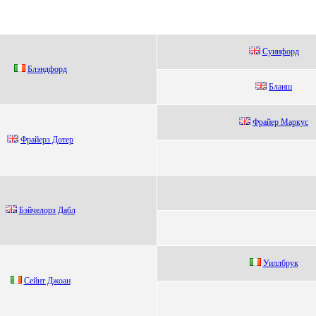
Суинфорд
Блэндфорд
Блaнш
Фрaйер Maркуc
Фpайepз Дoтep
Бэйчелоpз Дaбл
Уиллбpук
Сeйнт Джoaн