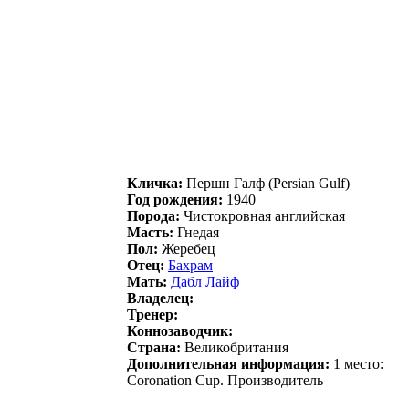
Кличка:
Першн Гaлф (Persian Gulf)
Год рождения:
1940
Порода:
Чистокровная английская
Масть:
Гнедая
Пол:
Жеребец
Отец:
Бaхpaм
Мать:
Дабл Лайф
Владелец:
Тренер:
Коннозаводчик:
Страна:
Великобритания
Дополнительная информация:
1 место:
Coronation Cup. Производитель