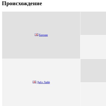
Происхождение
Бaхpaм
Дабл Лайф