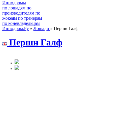
Ипподромы
по лошадям
по
производителям
по
жокеям
по тренерам
по коневладельцам
Ипподром.Ру
»
Лошади
» Першн Галф
Першн Гaлф