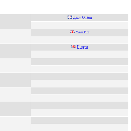
Джон O'Гонт
Уайт Игл
Цицeро