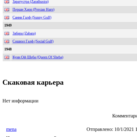
Заратустра (Zarathustra)
Першн Харп (Persian Harp)
Санни Галф (Sunny Gulf)
1949
Забара (Zabara)
Сошиэл Галф (Social Gulf)
1948
Куин Оф Шеба (Queen Of Sheba)
Скаковая карьера
Нет информации
Комментари
mena
Отправлено:
10/1/2021 