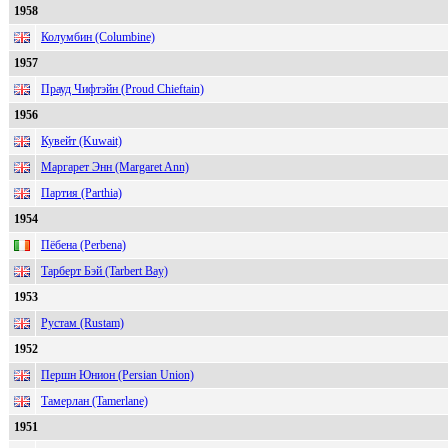
1958
Колумбин (Columbine)
1957
Прауд Чифтэйн (Proud Chieftain)
1956
Кувейт (Kuwait)
Маргарет Энн (Margaret Ann)
Партия (Parthia)
1954
Пёбена (Perbena)
Тарберт Бэй (Tarbert Bay)
1953
Рустам (Rustam)
1952
Першн Юнион (Persian Union)
Тамерлан (Tamerlane)
1951