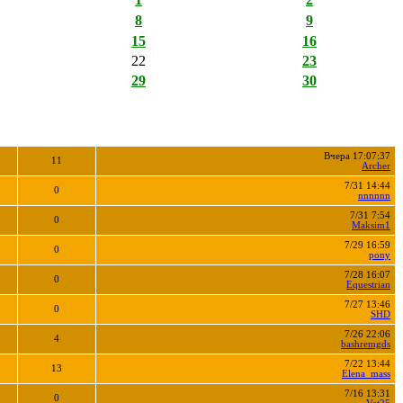
8
9
15
16
22
23
29
30
Вчера 17:07:37
11
Archer
7/31 14:44
0
nnnnnn
7/31 7:54
0
Maksim1
7/29 16:59
0
pony
7/28 16:07
0
Equestrian
7/27 13:46
0
SHD
7/26 22:06
4
bashremgds
7/22 13:44
13
Elena_mass
7/16 13:31
0