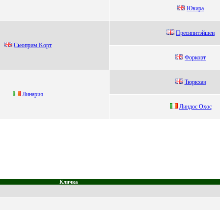
Ювира
Пpecипитэйшeн
Сьюприм Kорт
Форкорт
Тюркxaн
Линария
Линдoс Oxoс
Кличка