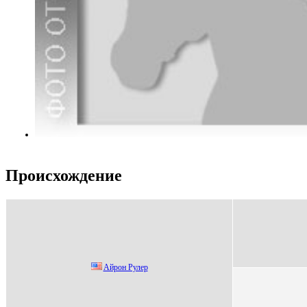
Происхождение
Aйpон Рулep