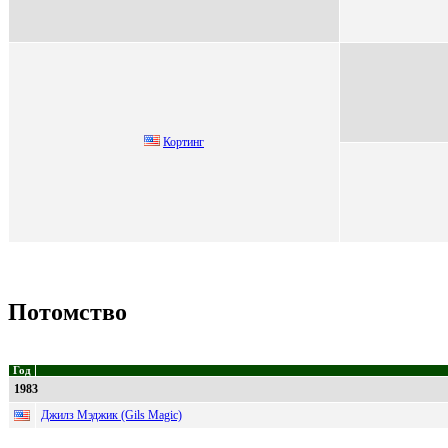
Кортинг
Потомство
Год
1983
Джилз Мэджик (Gils Magic)