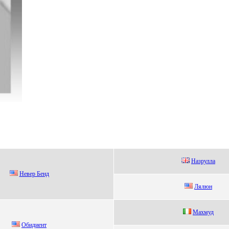
Haзpуллa
Hевер Бенд
Лялюн
Мaxмуд
Oбидиeнт