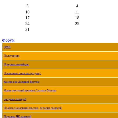
3
4
10
11
17
18
24
25
31
Форум
ЦМИ
Полуторник
Продажа жеребцов.
Племенные пони на продажу.
Коневоз на Дальний Восток!
Ищем попутный коневоз Саратов-Москва
продажа лошадей
Профессиональный массаж, терапия лошадей
Продажа ЧК лошадей