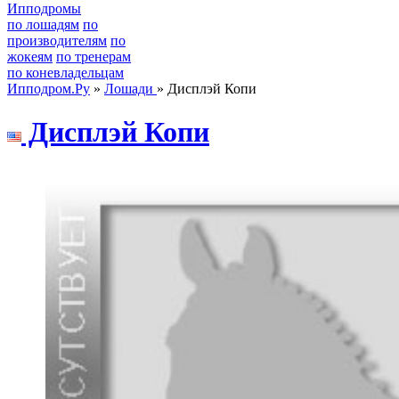
Ипподромы
по лошадям
по
производителям
по
жокеям
по тренерам
по коневладельцам
Ипподром.Ру
»
Лошади
» Дисплэй Копи
Дисплэй Копи