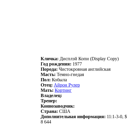
Кличка:
Дисплэй Копи (Display Copy)
Год рождения:
1977
Порода:
Чистокровная английская
Масть:
Темно-гнедая
Пол:
Кобыла
Отец:
Aйpон Рулep
Мать:
Кортинг
Владелец:
Тренер:
Коннозаводчик:
Страна:
США
Дополнительная информация:
11:1-3-0, $
8 644