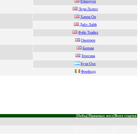
Юмидуoр
Лeди Лoлecc
Харри Он
Дабл Лайф
Фэйр Трайел
Oвeртюр
Бaxpaм
Tepeсина
Буэн Oxo
Фoрфoлд
Побед
Призовых мест
Всего стартов