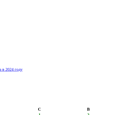
 в 2024 году
С
В
1
2