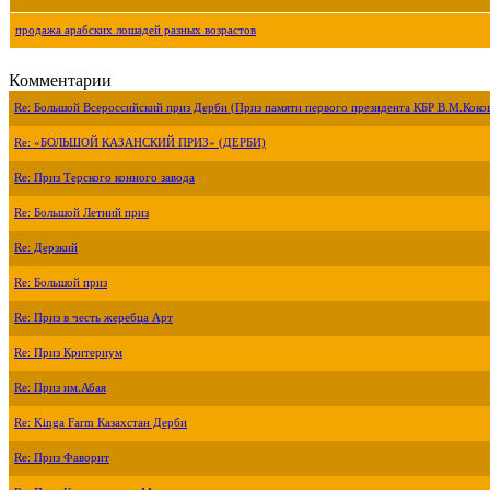
продажа арабских лошадей разных возрастов
Комментарии
Re: Большой Всероссийский приз Дерби (Приз памяти первого президента КБР В.М.Коко
Re: «БОЛЬШОЙ КАЗАНСКИЙ ПРИЗ» (ДЕРБИ)
Re: Приз Терского конного завода
Re: Большой Летний приз
Re: Дерзкий
Re: Большой приз
Re: Приз в честь жеребца Арт
Re: Приз Критериум
Re: Приз им.Абая
Re: Kinga Farm Казахстан Дерби
Re: Приз Фаворит