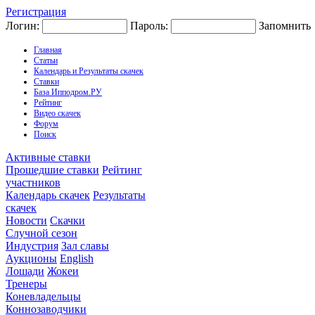
Регистрация
Логин:
Пароль:
Запомнить
Главная
Статьи
Календарь и Результаты скачек
Ставки
База Ипподром.РУ
Рейтинг
Видео скачек
Форум
Поиск
Активные ставки
Прошедшие ставки
Рейтинг
участников
Календарь скачек
Результаты
скачек
Новости
Скачки
Случной сезон
Индустрия
Зал славы
Аукционы
English
Лошади
Жокеи
Тренеры
Коневладельцы
Коннозаводчики