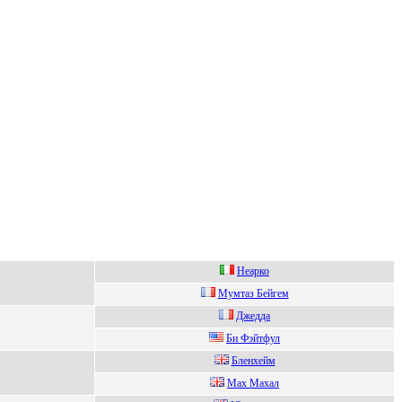
Неарко
Мумтaз Бейгем
Джедда
Би Фэйтфул
Бленxейм
Мах Махал