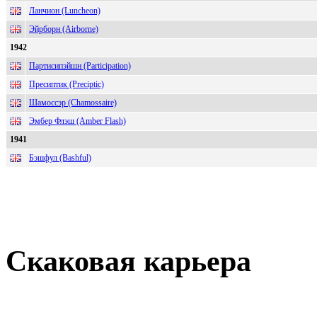
Ланчион (Luncheon)
Эйрборн (Airborne)
1942
Партисипэйшн (Participation)
Пресиптик (Preciptic)
Шамоссэр (Chamossaire)
Эмбер Флэш (Amber Flash)
1941
Бэшфул (Bashful)
Скаковая карьера