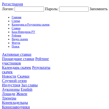
Регистрация
Логин:
Пароль:
Запомнить
Главная
Статьи
Календарь и Результаты скачек
Ставки
База Ипподром.РУ
Рейтинг
Видео скачек
Форум
Поиск
Активные ставки
Прошедшие ставки
Рейтинг
участников
Календарь скачек
Результаты
скачек
Новости
Скачки
Случной сезон
Индустрия
Зал славы
Аукционы
English
Лошади
Жокеи
Тренеры
Коневладельцы
Коннозаводчики