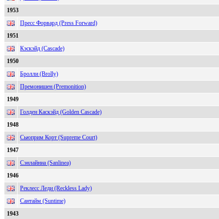
1953
Пресс Форвард (Press Forward)
1951
Кэскэйд (Cascade)
1950
Бролли (Brolly)
Премонишен (Premonition)
1949
Голден Каскэйд (Golden Cascade)
1948
Сьюприм Корт (Supreme Court)
1947
Сэнлайниа (Sanlinea)
1946
Реклесс Леди (Reckless Lady)
Сантайм (Suntime)
1943