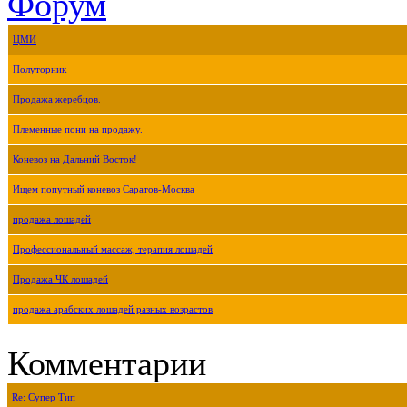
Форум
ЦМИ
Полуторник
Продажа жеребцов.
Племенные пони на продажу.
Коневоз на Дальний Восток!
Ищем попутный коневоз Саратов-Москва
продажа лошадей
Профессиональный массаж, терапия лошадей
Продажа ЧК лошадей
продажа арабских лошадей разных возрастов
Комментарии
Re: Супер Тип