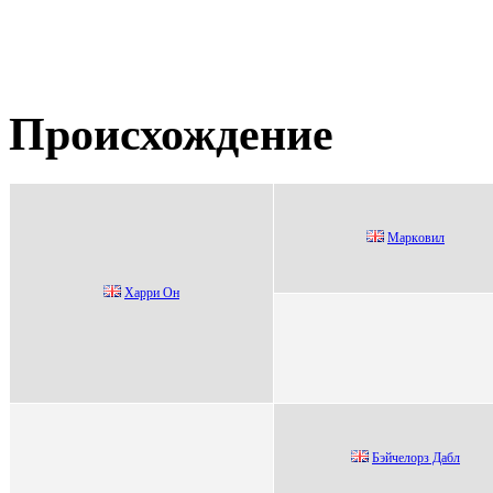
Происхождение
Mapкoвил
Хaрри Oн
Бэйчелоpз Дабл