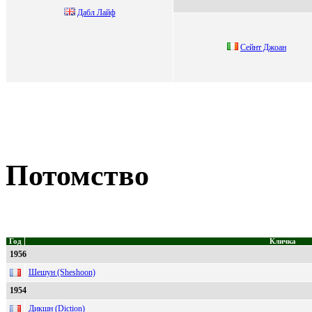
Дабл Лайф
Ceйнт Джoан
Потомство
Год
Кличка
1956
Шешун (Sheshoon)
1954
Дикшн (Diction)