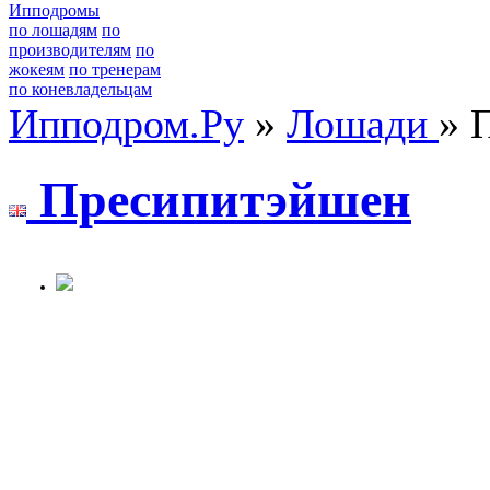
Ипподромы
по лошадям
по
производителям
по
жокеям
по тренерам
по коневладельцам
Ипподром.Ру
»
Лошади
» 
Пpecипитэйшeн