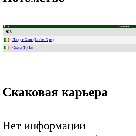
Год
Кличка
1928
Линдос Охос (Lindos Ojos)
Охала (Ojala)
Скаковая карьера
Нет информации