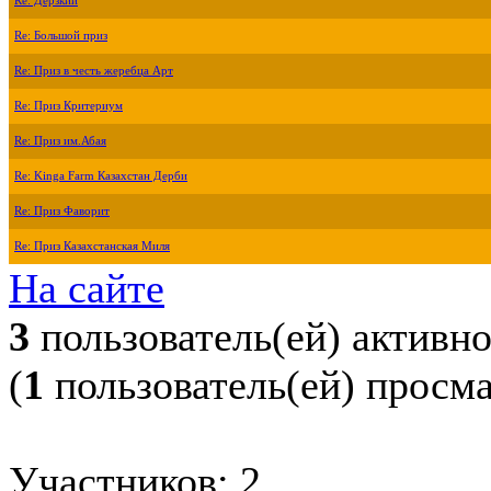
Re: Дерзкий
Re: Большой приз
Re: Приз в честь жеребца Арт
Re: Приз Критериум
Re: Приз им.Абая
Re: Kinga Farm Казахстан Дерби
Re: Приз Фаворит
Re: Приз Казахстанская Миля
На сайте
3
пользователь(ей) активн
(
1
пользователь(ей) просм
Участников: 2