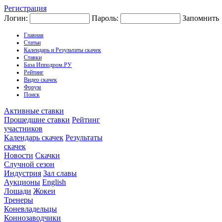
Регистрация
Логин:
Пароль:
Запомнить
Главная
Статьи
Календарь и Результаты скачек
Ставки
База Ипподром.РУ
Рейтинг
Видео скачек
Форум
Поиск
Активные ставки
Прошедшие ставки
Рейтинг
участников
Календарь скачек
Результаты
скачек
Новости
Скачки
Случной сезон
Индустрия
Зал славы
Аукционы
English
Лошади
Жокеи
Тренеры
Коневладельцы
Коннозаводчики