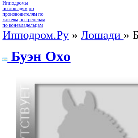
Ипподромы
по лошадям
по
производителям
по
жокеям
по тренерам
по коневладельцам
Ипподром.Ру
»
Лошади
» 
Буэн Охo