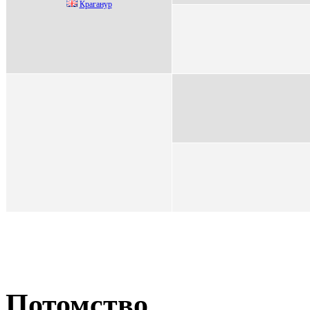
Кpaгaнуp
Потомство