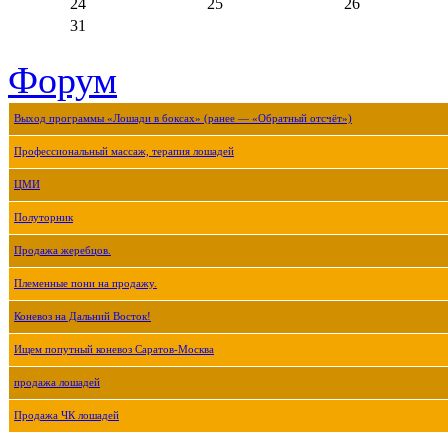
24
25
26
31
Форум
Выход программы «Лошади в боксах» (ранее — «Обратный отсчёт»)
Профессиональный массаж, терапия лошадей
ЦМИ
Полуторник
Продажа жеребцов.
Племенные пони на продажу.
Коневоз на Дальний Восток!
Ищем попутный коневоз Саратов-Москва
продажа лошадей
Продажа ЧК лошадей