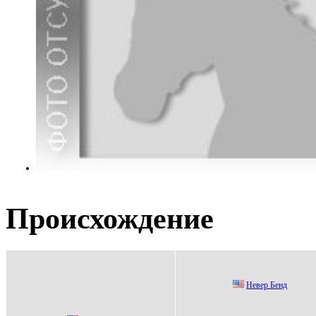
Происхождение
Heвep Бeнд