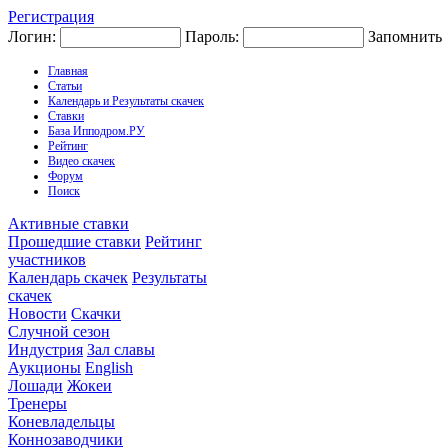
Регистрация
Логин:
Пароль:
Запомнить
Главная
Статьи
Календарь и Результаты скачек
Ставки
База Ипподром.РУ
Рейтинг
Видео скачек
Форум
Поиск
Активные ставки
Прошедшие ставки
Рейтинг
участников
Календарь скачек
Результаты
скачек
Новости
Скачки
Случной сезон
Индустрия
Зал славы
Аукционы
English
Лошади
Жокеи
Тренеры
Коневладельцы
Коннозаводчики