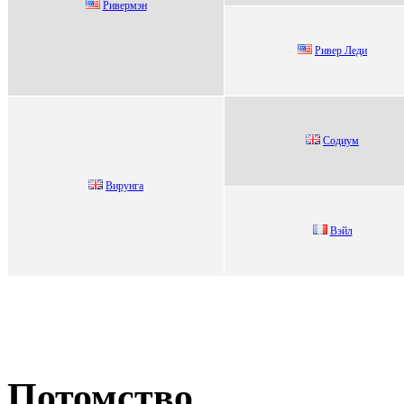
Ривepмэн
Pивeр Лeди
Coдиум
Bирунга
Вэйл
Потомство