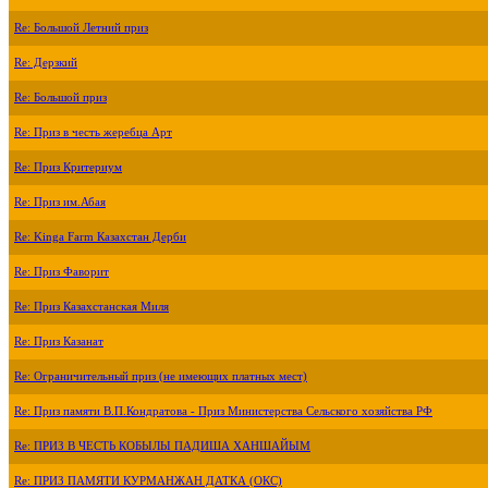
Re: Большой Летний приз
Re: Дерзкий
Re: Большой приз
Re: Приз в честь жеребца Арт
Re: Приз Критериум
Re: Приз им.Абая
Re: Kinga Farm Казахстан Дерби
Re: Приз Фаворит
Re: Приз Казахстанская Миля
Re: Приз Казанат
Re: Ограничительный приз (не имеющих платных мест)
Re: Приз памяти В.П.Кондратова - Приз Министерства Сельского хозяйства РФ
Re: ПРИЗ В ЧЕСТЬ КОБЫЛЫ ПАДИША ХАНШАЙЫМ
Re: ПРИЗ ПАМЯТИ КУРМАНЖАН ДАТКА (ОКС)