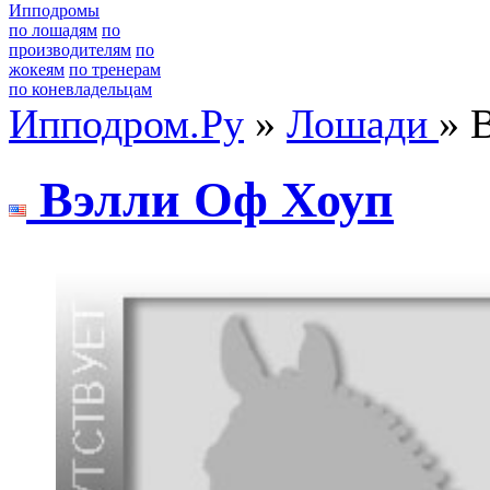
Ипподромы
по лошадям
по
производителям
по
жокеям
по тренерам
по коневладельцам
Ипподром.Ру
»
Лошади
» 
Bэлли Oф Хоуп