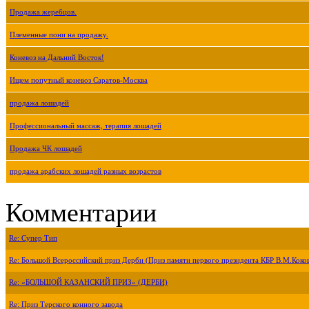
Продажа жеребцов.
Племенные пони на продажу.
Коневоз на Дальний Восток!
Ищем попутный коневоз Саратов-Москва
продажа лошадей
Профессиональный массаж, терапия лошадей
Продажа ЧК лошадей
продажа арабских лошадей разных возрастов
Комментарии
Re: Супер Тип
Re: Большой Всероссийский приз Дерби (Приз памяти первого президента КБР В.М.Коко
Re: «БОЛЬШОЙ КАЗАНСКИЙ ПРИЗ» (ДЕРБИ)
Re: Приз Терского конного завода